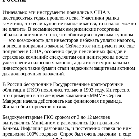
Изначально эти инструменты появились в США в
шестидесятых годах прошлого века. Участники рынка
заметили, что если купон не выплачивается, то и налог можно
не платить. В восьмидесятых американские госорганы
обратили внимание на то, что облигация с нулевым купоном
— это возможность для инвесторов избежать уплаты налогов,
и внесли поправки в законы. Сейчас этот инструмент все еще
популярен в США, особенно среди пенсионных фондов и
страховых компаний: спекулянтам они неинтересны после
ужесточения налоговых законов, а для институциональных
инвесторов такие бумаги стали надежным защитным активом
для долгосрочных вложений.
В России бескупонные Государственные краткосрочные
облигации (ГКО) появились только в 1993 году. Интересно,
что примерно в это же время компания «МММ» Сергея
Мавроди начала действовать как финансовая пирамида.
Финал обоих проектов похож.
Бездокументарные ГКО сроком от 3 до 12 месяцев
выпускались Минфином и размещались Центральным
Банком. Инфляция разгонялась, и постепенно ставка по ним
превысила 100% годовых. Спрос был очень высоким, и еще