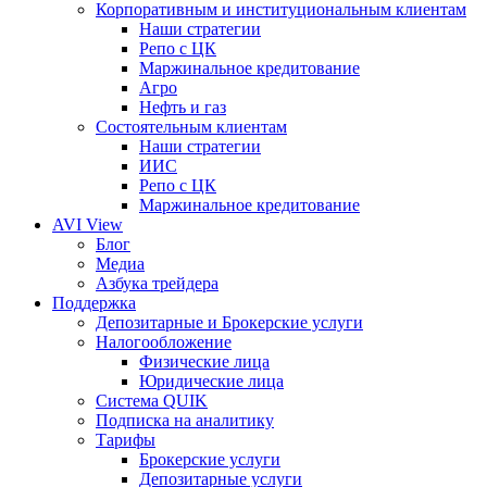
Корпоративным и институциональным клиентам
Наши стратегии
Репо с ЦК
Маржинальное кредитование
Агро
Нефть и газ
Состоятельным клиентам
Наши стратегии
ИИС
Репо с ЦК
Маржинальное кредитование
AVI View
Блог
Медиа
Азбука трейдера
Поддержка
Депозитарные и Брокерские услуги
Налогообложение
Физические лица
Юридические лица
Система QUIK
Подписка на аналитику
Тарифы
Брокерские услуги
Депозитарные услуги