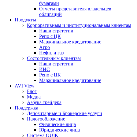
бумагами
Отчеты представителя владельцев
облигаций
Продукты
Корпоративным и институциональным клиентам
Наши стратегии
Репо с ЦК
Маржинальное кредитование
Агро
Нефть и газ
Состоятельным клиентам
Наши стратегии
ИИС
Репо с ЦК
Маржинальное кредитование
AVI View
Блог
Медиа
Азбука трейдера
Поддержка
Депозитарные и Брокерские услуги
Налогообложение
Физические лица
Юридические лица
Система QUIK