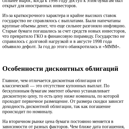
сильнее вырос, когда к 1998 году доступ к этим бумагам был
открыт для иностранных инвесторов.
Из-за краткосрочного характера и крайне высоких ставок
государство не справлялось с выплатами. Были напечатаны
крупные объемы денег, что еще сильнее разгоняло инфляцию.
Старые бумаги погашались за счет средств новых инвесторов,
что превратило ГКО в финансовую пирамиду. Государство не
справилось с долговой нагрузкой и в августе 1998 года
объявило дефолт. За год до этого обанкротилась и «МММ».
Особенности дисконтных облигаций
Главное, чем отличается дисконтная облигация от
классической — это отсутствие купонных выплат. По
бескупонным бумагам эмитент обычно устанавливает
дисконтную цену, то есть цену ниже номинала, по которой
проходит первичное размещение. От размера скидки зависит
доходность дисконтной облигации, так как погашение
происходит по номиналу.
На вторичном рынке цена бумаги постоянно меняется в
зависимости от разных факторов. Чем ближе дата погашения,