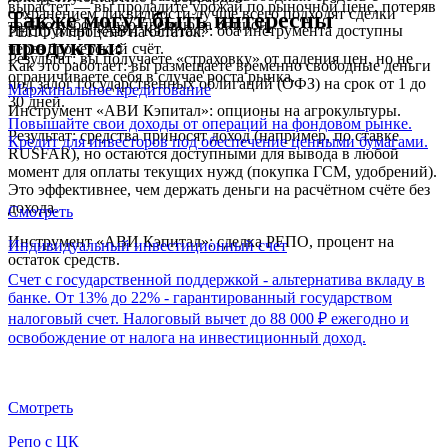
вырастет — вы продадите урожай по рыночной цене, потеряв
сохранением ликвидности лучше всего подходят сделки
Также могут быть интересны
только небольшую премию за опцион.
Инструмент «АВИ Кэпитал»: оба инструмента доступны
РЕПО и процент на остаток.
продукты:
через брокерский счёт.
Результат: вы получаете «страховку» от падения цен, но не
Как это работает: вы размещаете временно свободные деньги
ограничиваете себя в случае роста рынка.
под залог государственных облигаций (ОФЗ) на срок от 1 до
Маржинальное кредитование
30 дней.
Инструмент «АВИ Кэпитал»: опционы на агрокультуры.
Повышайте свои доходы от операций на фондовом рынке.
Результат: средства приносят доход (например, по ставке
Кредит для инвесторов под обеспечение ценными бумагами.
RUSFAR), но остаются доступными для вывода в любой
момент для оплаты текущих нужд (покупка ГСМ, удобрений).
Это эффективнее, чем держать деньги на расчётном счёте без
дохода.
Смотреть
Инструмент «АВИ Кэпитал»: сделка РЕПО, процент на
Индивидуальный инвестиционный счет
остаток средств.
Счет с государственной поддержкой - альтернатива вкладу в
банке. От 13% до 22% - гарантированный государством
налоговый счет. Налоговый вычет до 88 000 ₽ ежегодно и
освобождение от налога на инвестиционный доход.
Смотреть
Репо с ЦК