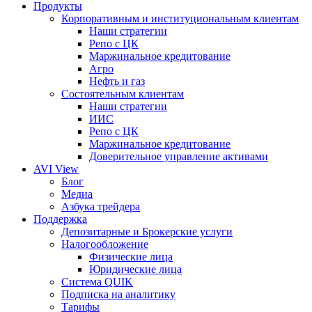
Продукты
Корпоративным и институциональным клиентам
Наши стратегии
Репо с ЦК
Маржинальное кредитование
Агро
Нефть и газ
Состоятельным клиентам
Наши стратегии
ИИС
Репо с ЦК
Маржинальное кредитование
Доверительное управление активами
AVI View
Блог
Медиа
Азбука трейдера
Поддержка
Депозитарные и Брокерские услуги
Налогообложение
Физические лица
Юридические лица
Система QUIK
Подписка на аналитику
Тарифы