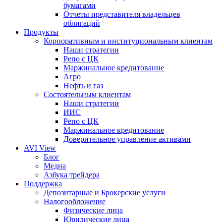
бумагами
Отчеты представителя владельцев
облигаций
Продукты
Корпоративным и институциональным клиентам
Наши стратегии
Репо с ЦК
Маржинальное кредитование
Агро
Нефть и газ
Состоятельным клиентам
Наши стратегии
ИИС
Репо с ЦК
Маржинальное кредитование
Доверительное управление активами
AVI View
Блог
Медиа
Азбука трейдера
Поддержка
Депозитарные и Брокерские услуги
Налогообложение
Физические лица
Юридические лица