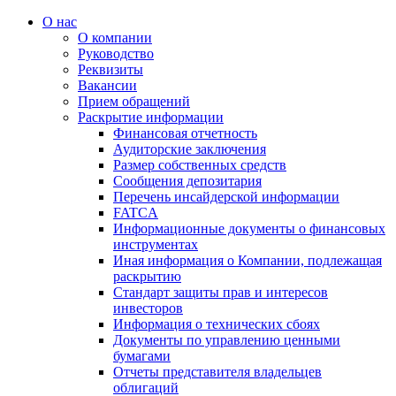
О нас
О компании
Руководство
Реквизиты
Вакансии
Прием обращений
Раскрытие информации
Финансовая отчетность
Аудиторские заключения
Размер собственных средств
Сообщения депозитария
Перечень инсайдерской информации
FATCA
Информационные документы о финансовых
инструментах
Иная информация о Компании, подлежащая
раскрытию
Стандарт защиты прав и интересов
инвесторов
Информация о технических сбоях
Документы по управлению ценными
бумагами
Отчеты представителя владельцев
облигаций