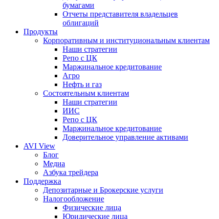
бумагами
Отчеты представителя владельцев
облигаций
Продукты
Корпоративным и институциональным клиентам
Наши стратегии
Репо с ЦК
Маржинальное кредитование
Агро
Нефть и газ
Состоятельным клиентам
Наши стратегии
ИИС
Репо с ЦК
Маржинальное кредитование
Доверительное управление активами
AVI View
Блог
Медиа
Азбука трейдера
Поддержка
Депозитарные и Брокерские услуги
Налогообложение
Физические лица
Юридические лица