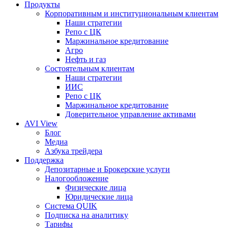
Продукты
Корпоративным и институциональным клиентам
Наши стратегии
Репо с ЦК
Маржинальное кредитование
Агро
Нефть и газ
Состоятельным клиентам
Наши стратегии
ИИС
Репо с ЦК
Маржинальное кредитование
Доверительное управление активами
AVI View
Блог
Медиа
Азбука трейдера
Поддержка
Депозитарные и Брокерские услуги
Налогообложение
Физические лица
Юридические лица
Система QUIK
Подписка на аналитику
Тарифы