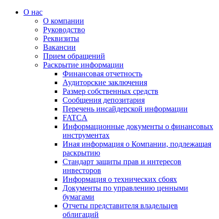
О нас
О компании
Руководство
Реквизиты
Вакансии
Прием обращений
Раскрытие информации
Финансовая отчетность
Аудиторские заключения
Размер собственных средств
Сообщения депозитария
Перечень инсайдерской информации
FATCA
Информационные документы о финансовых
инструментах
Иная информация о Компании, подлежащая
раскрытию
Стандарт защиты прав и интересов
инвесторов
Информация о технических сбоях
Документы по управлению ценными
бумагами
Отчеты представителя владельцев
облигаций