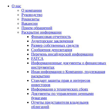
О нас
О компании
Руководство
Реквизиты
Вакансии
Прием обращений
Раскрытие информации
Финансовая отчетность
Аудиторские заключения
Размер собственных средств
Сообщения депозитария
Перечень инсайдерской информации
FATCA
Информационные документы о финансовых
инструментах
Иная информация о Компании, подлежащая
раскрытию
Стандарт защиты прав и интересов
инвесторов
Информация о технических сбоях
Документы по управлению ценными
бумагами
Отчеты представителя владельцев
облигаций