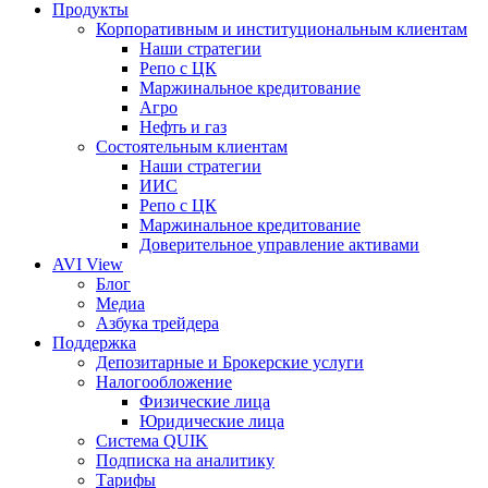
Продукты
Корпоративным и институциональным клиентам
Наши стратегии
Репо с ЦК
Маржинальное кредитование
Агро
Нефть и газ
Состоятельным клиентам
Наши стратегии
ИИС
Репо с ЦК
Маржинальное кредитование
Доверительное управление активами
AVI View
Блог
Медиа
Азбука трейдера
Поддержка
Депозитарные и Брокерские услуги
Налогообложение
Физические лица
Юридические лица
Система QUIK
Подписка на аналитику
Тарифы