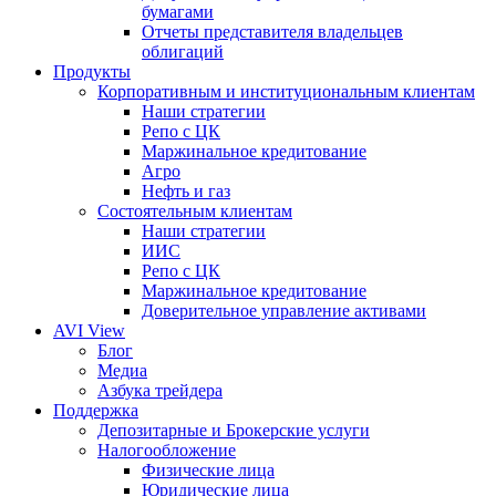
бумагами
Отчеты представителя владельцев
облигаций
Продукты
Корпоративным и институциональным клиентам
Наши стратегии
Репо с ЦК
Маржинальное кредитование
Агро
Нефть и газ
Состоятельным клиентам
Наши стратегии
ИИС
Репо с ЦК
Маржинальное кредитование
Доверительное управление активами
AVI View
Блог
Медиа
Азбука трейдера
Поддержка
Депозитарные и Брокерские услуги
Налогообложение
Физические лица
Юридические лица