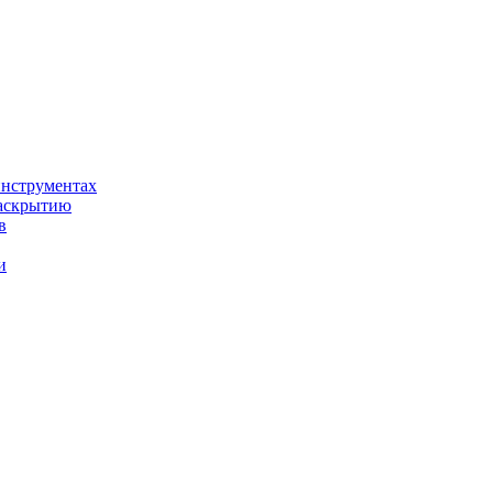
нструментах
раскрытию
в
и