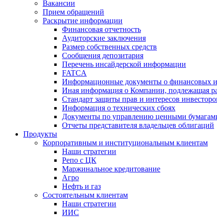
Вакансии
Прием обращений
Раскрытие информации
Финансовая отчетность
Аудиторские заключения
Размер собственных средств
Сообщения депозитария
Перечень инсайдерской информации
FATCA
Информационные документы о финансовых и
Иная информация о Компании, подлежащая 
Стандарт защиты прав и интересов инвесторо
Информация о технических сбоях
Документы по управлению ценными бумагам
Отчеты представителя владельцев облигаций
Продукты
Корпоративным и институциональным клиентам
Наши стратегии
Репо с ЦК
Маржинальное кредитование
Агро
Нефть и газ
Состоятельным клиентам
Наши стратегии
ИИС