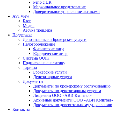
Репо с ЦК
Маржинальное кредитование
Доверительное управление активами
AVI View
Блог
Медиа
Азбука трейдера
Поддержка
Депозитарные и Брокерские услуги
Налогообложение
Физические лица
Юридические лица
Система QUIK
Подписка на аналитику
Тарифы
Брокерские услуги
Депозитарные услуги
Документы
Документы по брокерскому обслуживанию
Документы по депозитарным услугам
Лицензии ООО «АВИ Кэпитал»
Архивные документы ООО «АВИ Кэпитал»
Документы по доверительному управлению
Контакты