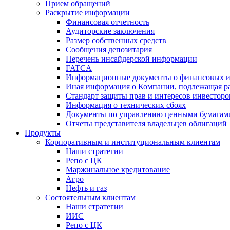
Прием обращений
Раскрытие информации
Финансовая отчетность
Аудиторские заключения
Размер собственных средств
Сообщения депозитария
Перечень инсайдерской информации
FATCA
Информационные документы о финансовых и
Иная информация о Компании, подлежащая 
Стандарт защиты прав и интересов инвесторо
Информация о технических сбоях
Документы по управлению ценными бумагам
Отчеты представителя владельцев облигаций
Продукты
Корпоративным и институциональным клиентам
Наши стратегии
Репо с ЦК
Маржинальное кредитование
Агро
Нефть и газ
Состоятельным клиентам
Наши стратегии
ИИС
Репо с ЦК