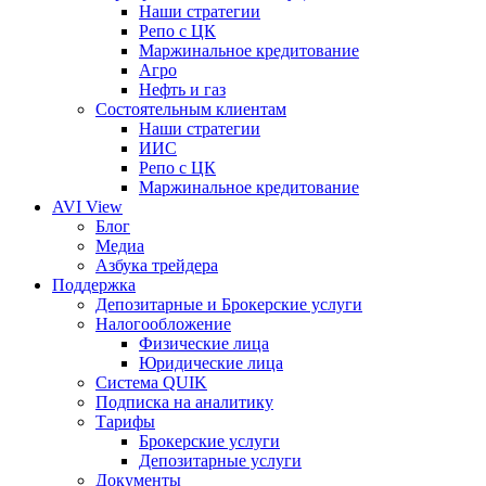
Наши стратегии
Репо с ЦК
Маржинальное кредитование
Агро
Нефть и газ
Состоятельным клиентам
Наши стратегии
ИИС
Репо с ЦК
Маржинальное кредитование
AVI View
Блог
Медиа
Азбука трейдера
Поддержка
Депозитарные и Брокерские услуги
Налогообложение
Физические лица
Юридические лица
Система QUIK
Подписка на аналитику
Тарифы
Брокерские услуги
Депозитарные услуги
Документы