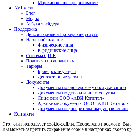
Маржинальное кредитование
AVI View
Блог
Медиа
Азбука трейдера
Поддержка
Депозитарные и Брокерские услуги
Налогообложение
Физические лица
Юридические лица
Система QUIK
Подписка на аналитику
Тарифы
Брокерские услуги
Депозитарные услуги
Документы
Документы по брокерскому обслуживанию
Документы по депозитарным услугам
Лицензии ООО «АВИ Кэпитал»
Архивные документы ООО «АВИ Кэпитал»
Документы по доверительному управлению
Контакты
Этот сайт использует cookie-файлы. Продолжив просмотр, Вы п
Вы можете запретить сохранение cookie в настройках своего бр