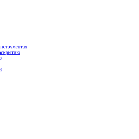
нструментах
раскрытию
в
и