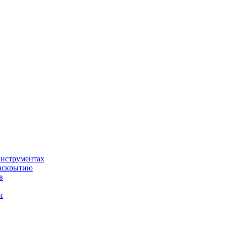
нструментах
раскрытию
в
и