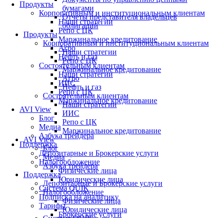
Продукты
бумагами
Корпоративным и институциональным клиентам
Отчеты представителя владельцев
Наши стратегии
облигаций
Репо с ЦК
Продукты
Маржинальное кредитование
Корпоративным и институциональным клиентам
Агро
Наши стратегии
Нефть и газ
Репо с ЦК
Состоятельным клиентам
Маржинальное кредитование
Наши стратегии
Агро
ИИС
Нефть и газ
Репо с ЦК
Состоятельным клиентам
Маржинальное кредитование
Наши стратегии
AVI View
ИИС
Блог
Репо с ЦК
Медиа
Маржинальное кредитование
Азбука трейдера
AVI View
Поддержка
Блог
Депозитарные и Брокерские услуги
Медиа
Налогообложение
Азбука трейдера
Физические лица
Поддержка
Юридические лица
Депозитарные и Брокерские услуги
Система QUIK
Налогообложение
Подписка на аналитику
Физические лица
Тарифы
Юридические лица
Брокерские услуги