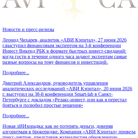
Новости и пресс-релизы
Леонид Чихарев, аналитик «АВИ Кэпитал», 27 июня 2026
г.выступил финансовым экспертом на 3-й конференции
Инвест Викенд РБК в формате быстрых инвест-свиданий:
когда гости в течение одного часа задают экспертам самые
разные вопросы на тему финансов и инвестиций.
Подробнее...
Дмитрий Александров, руководитель управления
аналитических исследований «АВИ Кэпитал», 20 июня 2026
г. выступил на 38-й конференции Smart-lab в Санкт-
Петербурге с докладом «Релакс-инвест, или как я перестал
бояться и полюбил простые решения»
Подробнее...
Новая лИИхорадка: как не потерять деньги, доверяя
алгоритмам в брокеридже. Компания «АВИ Кэпитал» провела
пресс-завтрак, представив журналистам обновленную