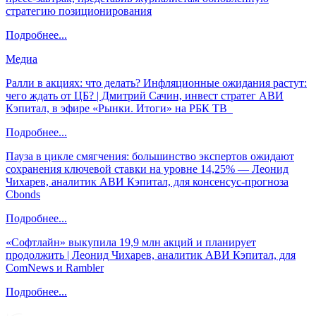
стратегию позиционирования
Подробнее...
Медиа
Ралли в акциях: что делать? Инфляционные ожидания растут:
чего ждать от ЦБ? | Дмитрий Сачин, инвест стратег АВИ
Кэпитал, в эфире «Рынки. Итоги» на РБК ТВ
Подробнее...
Пауза в цикле смягчения: большинство экспертов ожидают
сохранения ключевой ставки на уровне 14,25% — Леонид
Чихарев, аналитик АВИ Кэпитал, для консенсус-прогноза
Cbonds
Подробнее...
«Софтлайн» выкупила 19,9 млн акций и планирует
продолжить | Леонид Чихарев, аналитик АВИ Кэпитал, для
ComNews и Rambler
Подробнее...