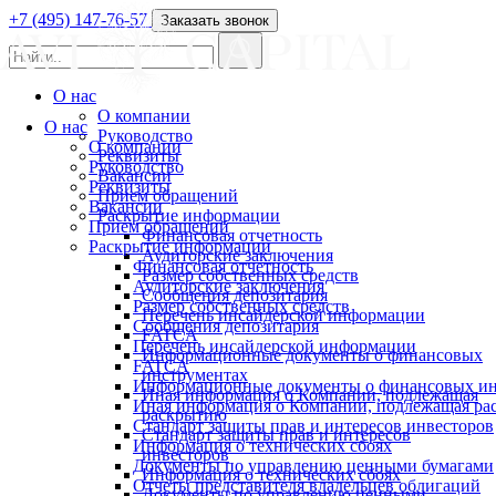
+7 (495) 147-76-57
Заказать звонок
О нас
О компании
О нас
Руководство
О компании
Реквизиты
Руководство
Вакансии
Реквизиты
Прием обращений
Вакансии
Раскрытие информации
Прием обращений
Финансовая отчетность
Раскрытие информации
Аудиторские заключения
Финансовая отчетность
Размер собственных средств
Аудиторские заключения
Сообщения депозитария
Размер собственных средств
Перечень инсайдерской информации
Сообщения депозитария
FATCA
Перечень инсайдерской информации
Информационные документы о финансовых
FATCA
инструментах
Информационные документы о финансовых ин
Иная информация о Компании, подлежащая
Иная информация о Компании, подлежащая р
раскрытию
Стандарт защиты прав и интересов инвесторов
Стандарт защиты прав и интересов
Информация о технических сбоях
инвесторов
Документы по управлению ценными бумагами
Информация о технических сбоях
Отчеты представителя владельцев облигаций
Документы по управлению ценными