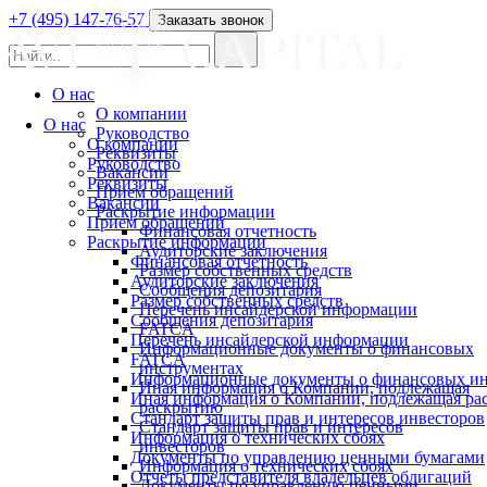
+7 (495) 147-76-57
Заказать звонок
О нас
О компании
О нас
Руководство
О компании
Реквизиты
Руководство
Вакансии
Реквизиты
Прием обращений
Вакансии
Раскрытие информации
Прием обращений
Финансовая отчетность
Раскрытие информации
Аудиторские заключения
Финансовая отчетность
Размер собственных средств
Аудиторские заключения
Сообщения депозитария
Размер собственных средств
Перечень инсайдерской информации
Сообщения депозитария
FATCA
Перечень инсайдерской информации
Информационные документы о финансовых
FATCA
инструментах
Информационные документы о финансовых ин
Иная информация о Компании, подлежащая
Иная информация о Компании, подлежащая р
раскрытию
Стандарт защиты прав и интересов инвесторов
Стандарт защиты прав и интересов
Информация о технических сбоях
инвесторов
Документы по управлению ценными бумагами
Информация о технических сбоях
Отчеты представителя владельцев облигаций
Документы по управлению ценными