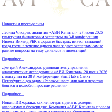
Новости и пресс-релизы
Леонид Чихарев, аналитик «АВИ Кэпитал», 27 июня 2026
г.выступил финансовым экспертом на 3-й конференции
Инвест Викенд РБК в формате быстрых инвест-свиданий:
когда гости в течение одного часа задают экспертам самые
разные вопросы на тему финансов и инвестиций.
Подробнее...
Дмитрий Александров, руководитель управления
аналитических исследований «АВИ Кэпитал», 20 июня 2026
г. выступил на 38-й конференции Smart-lab в Санкт-
Петербурге с докладом «Релакс-инвест, или как я перестал
бояться и полюбил простые решения»
Подробнее...
Новая лИИхорадка: как не потерять деньги, доверяя
алгоритмам в брокеридже. Компания «АВИ Кэпитал» провела
пресс-завтрак, представив журналистам обновленную