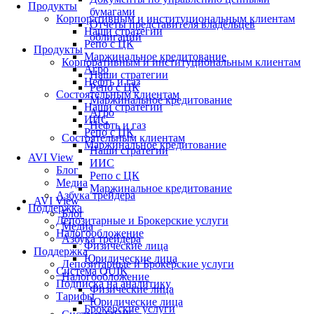
Продукты
бумагами
Корпоративным и институциональным клиентам
Отчеты представителя владельцев
Наши стратегии
облигаций
Репо с ЦК
Продукты
Маржинальное кредитование
Корпоративным и институциональным клиентам
Агро
Наши стратегии
Нефть и газ
Репо с ЦК
Состоятельным клиентам
Маржинальное кредитование
Наши стратегии
Агро
ИИС
Нефть и газ
Репо с ЦК
Состоятельным клиентам
Маржинальное кредитование
Наши стратегии
AVI View
ИИС
Блог
Репо с ЦК
Медиа
Маржинальное кредитование
Азбука трейдера
AVI View
Поддержка
Блог
Депозитарные и Брокерские услуги
Медиа
Налогообложение
Азбука трейдера
Физические лица
Поддержка
Юридические лица
Депозитарные и Брокерские услуги
Система QUIK
Налогообложение
Подписка на аналитику
Физические лица
Тарифы
Юридические лица
Брокерские услуги