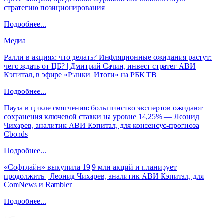
стратегию позиционирования
Подробнее...
Медиа
Ралли в акциях: что делать? Инфляционные ожидания растут:
чего ждать от ЦБ? | Дмитрий Сачин, инвест стратег АВИ
Кэпитал, в эфире «Рынки. Итоги» на РБК ТВ
Подробнее...
Пауза в цикле смягчения: большинство экспертов ожидают
сохранения ключевой ставки на уровне 14,25% — Леонид
Чихарев, аналитик АВИ Кэпитал, для консенсус-прогноза
Cbonds
Подробнее...
«Софтлайн» выкупила 19,9 млн акций и планирует
продолжить | Леонид Чихарев, аналитик АВИ Кэпитал, для
ComNews и Rambler
Подробнее...