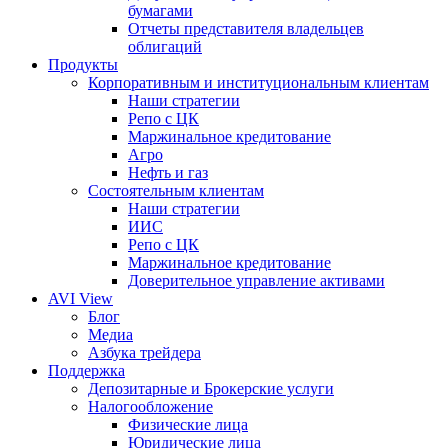
бумагами
Отчеты представителя владельцев
облигаций
Продукты
Корпоративным и институциональным клиентам
Наши стратегии
Репо с ЦК
Маржинальное кредитование
Агро
Нефть и газ
Состоятельным клиентам
Наши стратегии
ИИС
Репо с ЦК
Маржинальное кредитование
Доверительное управление активами
AVI View
Блог
Медиа
Азбука трейдера
Поддержка
Депозитарные и Брокерские услуги
Налогообложение
Физические лица
Юридические лица