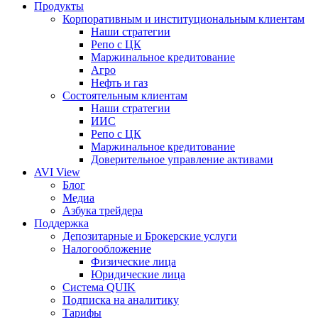
Продукты
Корпоративным и институциональным клиентам
Наши стратегии
Репо с ЦК
Маржинальное кредитование
Агро
Нефть и газ
Состоятельным клиентам
Наши стратегии
ИИС
Репо с ЦК
Маржинальное кредитование
Доверительное управление активами
AVI View
Блог
Медиа
Азбука трейдера
Поддержка
Депозитарные и Брокерские услуги
Налогообложение
Физические лица
Юридические лица
Система QUIK
Подписка на аналитику
Тарифы