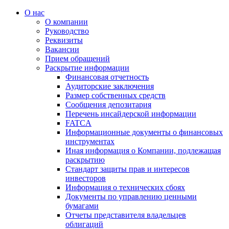
О нас
О компании
Руководство
Реквизиты
Вакансии
Прием обращений
Раскрытие информации
Финансовая отчетность
Аудиторские заключения
Размер собственных средств
Сообщения депозитария
Перечень инсайдерской информации
FATCA
Информационные документы о финансовых
инструментах
Иная информация о Компании, подлежащая
раскрытию
Стандарт защиты прав и интересов
инвесторов
Информация о технических сбоях
Документы по управлению ценными
бумагами
Отчеты представителя владельцев
облигаций