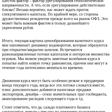
Шестой фактор – фактор урегулирования геополитической
напряженности. А что, если урегулирование действительно
близко? Весьма вероятно, нас может ждать приток
спекулятивного капитала. По крайней мере, со стороны
дружественных резидентов прежде всего на рынок ОФЗ. Это
может быть важным фактом в пользу дальнейшего
укрепления рубля.
Итого, текущая картина ценообразования валютного курса
мне напоминает динамику водоворотов, которые образуются
при открытии/закрытии шлюзов. Встречаются
разнонаправленные потоки капиталов и интересов множества
игроков. Мы можем увидеть заметные колебания курса в
попытке найти новую точку равновесия, причем они могут в
течение года интенсивно меняться по времени.
Движения курса могут быть особенно резкие в преддверии
конца текущего года, когда все эти потоки сложатся вместе,
плюс дополнительно добавятся налоговые продажи
экспортеров, декабрь – сезон значительных трат госбюджета,
авансирование расходов следующего года и тд.
Стоит отметить, что да, сальдо платежного баланса
сокращается, вместе с тем оно по-прежнему положительное.