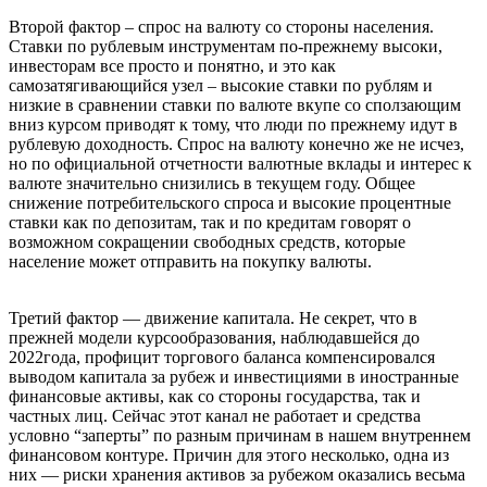
Второй фактор – спрос на валюту со стороны населения.
Ставки по рублевым инструментам по-прежнему высоки,
инвесторам все просто и понятно, и это как
самозатягивающийся узел – высокие ставки по рублям и
низкие в сравнении ставки по валюте вкупе со сползающим
вниз курсом приводят к тому, что люди по прежнему идут в
рублевую доходность. Спрос на валюту конечно же не исчез,
но по официальной отчетности валютные вклады и интерес к
валюте значительно снизились в текущем году. Общее
снижение потребительского спроса и высокие процентные
ставки как по депозитам, так и по кредитам говорят о
возможном сокращении свободных средств, которые
население может отправить на покупку валюты.
Третий фактор — движение капитала. Не секрет, что в
прежней модели курсообразования, наблюдавшейся до
2022года, профицит торгового баланса компенсировался
выводом капитала за рубеж и инвестициями в иностранные
финансовые активы, как со стороны государства, так и
частных лиц. Сейчас этот канал не работает и средства
условно “заперты” по разным причинам в нашем внутреннем
финансовом контуре. Причин для этого несколько, одна из
них — риски хранения активов за рубежом оказались весьма