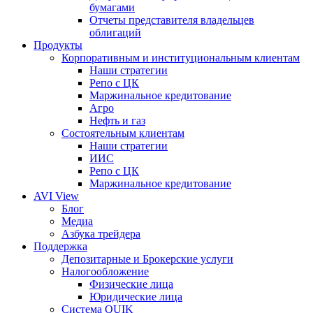
бумагами
Отчеты представителя владельцев
облигаций
Продукты
Корпоративным и институциональным клиентам
Наши стратегии
Репо с ЦК
Маржинальное кредитование
Агро
Нефть и газ
Состоятельным клиентам
Наши стратегии
ИИС
Репо с ЦК
Маржинальное кредитование
AVI View
Блог
Медиа
Азбука трейдера
Поддержка
Депозитарные и Брокерские услуги
Налогообложение
Физические лица
Юридические лица
Система QUIK