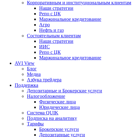
Корпоративным и институциональным клиентам
Наши стратегии
Репо с ЦК
Маржинальное кредитование
Агро
Нефть и газ
Состоятельным клиентам
Наши стратегии
ИИС
Репо с ЦК
Маржинальное кредитование
AVI View
Блог
Медиа
Азбука трейдера
Поддержка
Депозитарные и Брокерские услуги
Налогообложение
Физические лица
Юридические лица
Система QUIK
Подписка на аналитику
Тарифы
Брокерские услуги
Депозитарные услуги