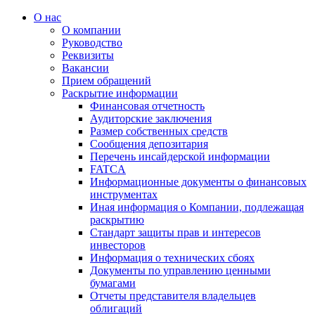
О нас
О компании
Руководство
Реквизиты
Вакансии
Прием обращений
Раскрытие информации
Финансовая отчетность
Аудиторские заключения
Размер собственных средств
Сообщения депозитария
Перечень инсайдерской информации
FATCA
Информационные документы о финансовых
инструментах
Иная информация о Компании, подлежащая
раскрытию
Стандарт защиты прав и интересов
инвесторов
Информация о технических сбоях
Документы по управлению ценными
бумагами
Отчеты представителя владельцев
облигаций