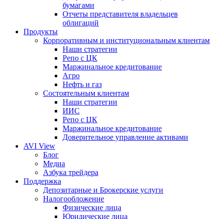
бумагами
Отчеты представителя владельцев
облигаций
Продукты
Корпоративным и институциональным клиентам
Наши стратегии
Репо с ЦК
Маржинальное кредитование
Агро
Нефть и газ
Состоятельным клиентам
Наши стратегии
ИИС
Репо с ЦК
Маржинальное кредитование
Доверительное управление активами
AVI View
Блог
Медиа
Азбука трейдера
Поддержка
Депозитарные и Брокерские услуги
Налогообложение
Физические лица
Юридические лица