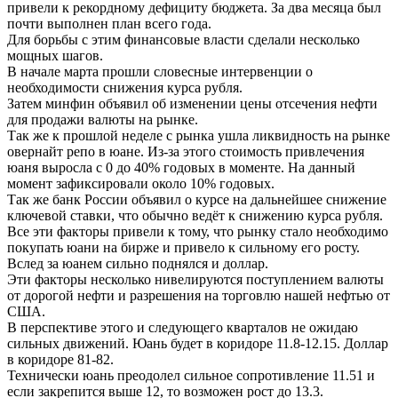
привели к рекордному дефициту бюджета. За два месяца был
почти выполнен план всего года.
Для борьбы с этим финансовые власти сделали несколько
мощных шагов.
В начале марта прошли словесные интервенции о
необходимости снижения курса рубля.
Затем минфин объявил об изменении цены отсечения нефти
для продажи валюты на рынке.
Так же к прошлой неделе с рынка ушла ликвидность на рынке
овернайт репо в юане. Из-за этого стоимость привлечения
юаня выросла с 0 до 40% годовых в моменте. На данный
момент зафиксировали около 10% годовых.
Так же банк России объявил о курсе на дальнейшее снижение
ключевой ставки, что обычно ведёт к снижению курса рубля.
Все эти факторы привели к тому, что рынку стало необходимо
покупать юани на бирже и привело к сильному его росту.
Вслед за юанем сильно поднялся и доллар.
Эти факторы несколько нивелируются поступлением валюты
от дорогой нефти и разрешения на торговлю нашей нефтью от
США.
В перспективе этого и следующего кварталов не ожидаю
сильных движений. Юань будет в коридоре 11.8-12.15. Доллар
в коридоре 81-82.
Технически юань преодолел сильное сопротивление 11.51 и
если закрепится выше 12, то возможен рост до 13.3.