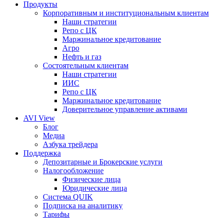
Продукты
Корпоративным и институциональным клиентам
Наши стратегии
Репо с ЦК
Маржинальное кредитование
Агро
Нефть и газ
Состоятельным клиентам
Наши стратегии
ИИС
Репо с ЦК
Маржинальное кредитование
Доверительное управление активами
AVI View
Блог
Медиа
Азбука трейдера
Поддержка
Депозитарные и Брокерские услуги
Налогообложение
Физические лица
Юридические лица
Система QUIK
Подписка на аналитику
Тарифы