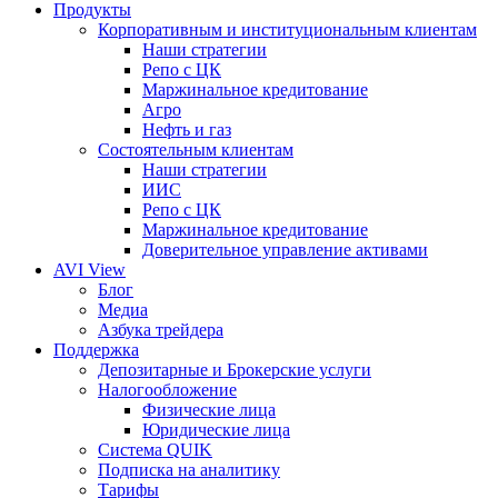
Продукты
Корпоративным и институциональным клиентам
Наши стратегии
Репо с ЦК
Маржинальное кредитование
Агро
Нефть и газ
Состоятельным клиентам
Наши стратегии
ИИС
Репо с ЦК
Маржинальное кредитование
Доверительное управление активами
AVI View
Блог
Медиа
Азбука трейдера
Поддержка
Депозитарные и Брокерские услуги
Налогообложение
Физические лица
Юридические лица
Система QUIK
Подписка на аналитику
Тарифы