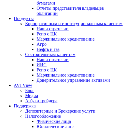
бумагами
Отчеты представителя владельцев
облигаций
Продукты
Корпоративным и институциональным клиентам
Наши стратегии
Репо с ЦК
Маржинальное кредитование
Агро
Нефть и газ
Состоятельным клиентам
Наши стратегии
ИИС
Репо с ЦК
Маржинальное кредитование
Доверительное управление активами
AVI View
Блог
Медиа
Азбука трейдера
Поддержка
Депозитарные и Брокерские услуги
Налогообложение
Физические лица
Юридические лица