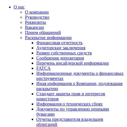
О нас
О компании
Руководство
Реквизиты
Вакансии
Прием обращений
Раскрытие информации
Финансовая отчетность
Аудиторские заключения
Размер собственных средств
Сообщения депозитария
Перечень инсайдерской информации
FATCA
Информационные документы о финансовых
инструментах
Иная информация о Компании, подлежащая
раскрытию
Стандарт защиты прав и интересов
инвесторов
Информация о технических сбоях
Документы по управлению ценными
бумагами
Отчеты представителя владельцев
облигаций