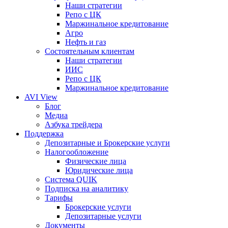
Наши стратегии
Репо с ЦК
Маржинальное кредитование
Агро
Нефть и газ
Состоятельным клиентам
Наши стратегии
ИИС
Репо с ЦК
Маржинальное кредитование
AVI View
Блог
Медиа
Азбука трейдера
Поддержка
Депозитарные и Брокерские услуги
Налогообложение
Физические лица
Юридические лица
Система QUIK
Подписка на аналитику
Тарифы
Брокерские услуги
Депозитарные услуги
Документы