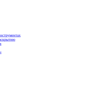
нструментах
раскрытию
в
и