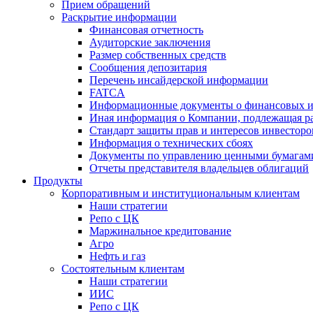
Прием обращений
Раскрытие информации
Финансовая отчетность
Аудиторские заключения
Размер собственных средств
Сообщения депозитария
Перечень инсайдерской информации
FATCA
Информационные документы о финансовых и
Иная информация о Компании, подлежащая 
Стандарт защиты прав и интересов инвесторо
Информация о технических сбоях
Документы по управлению ценными бумагам
Отчеты представителя владельцев облигаций
Продукты
Корпоративным и институциональным клиентам
Наши стратегии
Репо с ЦК
Маржинальное кредитование
Агро
Нефть и газ
Состоятельным клиентам
Наши стратегии
ИИС
Репо с ЦК