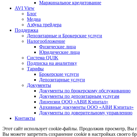
Маржинальное кредитование
AVI View
Блог
Медиа
Азбука трейдера
Поддержка
Депозитарные и Брокерские услуги
Налогообложение
Физические лица
Юридические лица
Система QUIK
Подписка на аналитику
Тарифы
Брокерские услуги
Депозитарные услуги
Документы
Документы по брокерскому обслуживанию
Документы по депозитарным услугам
Лицензии ООО «АВИ Кэпитал»
Архивные документы ООО «АВИ Кэпитал»
Документы по доверительному управлению
Контакты
Этот сайт использует cookie-файлы. Продолжив просмотр, Вы п
Вы можете запретить сохранение cookie в настройках своего бр