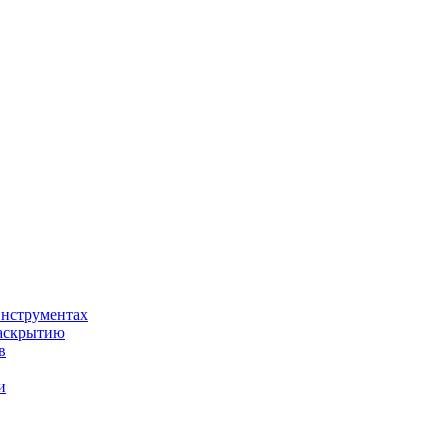
нструментах
раскрытию
в
и