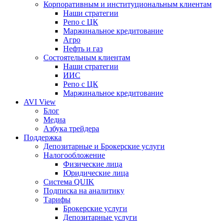
Корпоративным и институциональным клиентам
Наши стратегии
Репо с ЦК
Маржинальное кредитование
Агро
Нефть и газ
Состоятельным клиентам
Наши стратегии
ИИС
Репо с ЦК
Маржинальное кредитование
AVI View
Блог
Медиа
Азбука трейдера
Поддержка
Депозитарные и Брокерские услуги
Налогообложение
Физические лица
Юридические лица
Система QUIK
Подписка на аналитику
Тарифы
Брокерские услуги
Депозитарные услуги