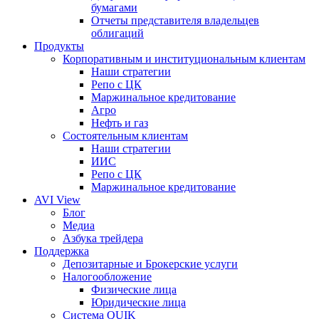
бумагами
Отчеты представителя владельцев
облигаций
Продукты
Корпоративным и институциональным клиентам
Наши стратегии
Репо с ЦК
Маржинальное кредитование
Агро
Нефть и газ
Состоятельным клиентам
Наши стратегии
ИИС
Репо с ЦК
Маржинальное кредитование
AVI View
Блог
Медиа
Азбука трейдера
Поддержка
Депозитарные и Брокерские услуги
Налогообложение
Физические лица
Юридические лица
Система QUIK