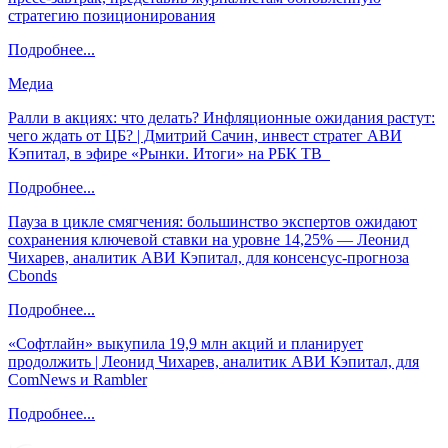
стратегию позиционирования
Подробнее...
Медиа
Ралли в акциях: что делать? Инфляционные ожидания растут:
чего ждать от ЦБ? | Дмитрий Сачин, инвест стратег АВИ
Кэпитал, в эфире «Рынки. Итоги» на РБК ТВ
Подробнее...
Пауза в цикле смягчения: большинство экспертов ожидают
сохранения ключевой ставки на уровне 14,25% — Леонид
Чихарев, аналитик АВИ Кэпитал, для консенсус-прогноза
Cbonds
Подробнее...
«Софтлайн» выкупила 19,9 млн акций и планирует
продолжить | Леонид Чихарев, аналитик АВИ Кэпитал, для
ComNews и Rambler
Подробнее...