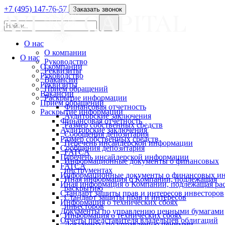
+7 (495) 147-76-57
Заказать звонок
О нас
О компании
О нас
Руководство
О компании
Реквизиты
Руководство
Вакансии
Реквизиты
Прием обращений
Вакансии
Раскрытие информации
Прием обращений
Финансовая отчетность
Раскрытие информации
Аудиторские заключения
Финансовая отчетность
Размер собственных средств
Аудиторские заключения
Сообщения депозитария
Размер собственных средств
Перечень инсайдерской информации
Сообщения депозитария
FATCA
Перечень инсайдерской информации
Информационные документы о финансовых
FATCA
инструментах
Информационные документы о финансовых ин
Иная информация о Компании, подлежащая
Иная информация о Компании, подлежащая р
раскрытию
Стандарт защиты прав и интересов инвесторов
Стандарт защиты прав и интересов
Информация о технических сбоях
инвесторов
Документы по управлению ценными бумагами
Информация о технических сбоях
Отчеты представителя владельцев облигаций
Документы по управлению ценными