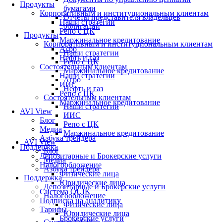
Продукты
бумагами
Корпоративным и институциональным клиентам
Отчеты представителя владельцев
Наши стратегии
облигаций
Репо с ЦК
Продукты
Маржинальное кредитование
Корпоративным и институциональным клиентам
Агро
Наши стратегии
Нефть и газ
Репо с ЦК
Состоятельным клиентам
Маржинальное кредитование
Наши стратегии
Агро
ИИС
Нефть и газ
Репо с ЦК
Состоятельным клиентам
Маржинальное кредитование
Наши стратегии
AVI View
ИИС
Блог
Репо с ЦК
Медиа
Маржинальное кредитование
Азбука трейдера
AVI View
Поддержка
Блог
Депозитарные и Брокерские услуги
Медиа
Налогообложение
Азбука трейдера
Физические лица
Поддержка
Юридические лица
Депозитарные и Брокерские услуги
Система QUIK
Налогообложение
Подписка на аналитику
Физические лица
Тарифы
Юридические лица
Брокерские услуги