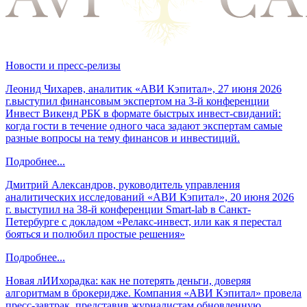
Новости и пресс-релизы
Леонид Чихарев, аналитик «АВИ Кэпитал», 27 июня 2026
г.выступил финансовым экспертом на 3-й конференции
Инвест Викенд РБК в формате быстрых инвест-свиданий:
когда гости в течение одного часа задают экспертам самые
разные вопросы на тему финансов и инвестиций.
Подробнее...
Дмитрий Александров, руководитель управления
аналитических исследований «АВИ Кэпитал», 20 июня 2026
г. выступил на 38-й конференции Smart-lab в Санкт-
Петербурге с докладом «Релакс-инвест, или как я перестал
бояться и полюбил простые решения»
Подробнее...
Новая лИИхорадка: как не потерять деньги, доверяя
алгоритмам в брокеридже. Компания «АВИ Кэпитал» провела
пресс-завтрак, представив журналистам обновленную