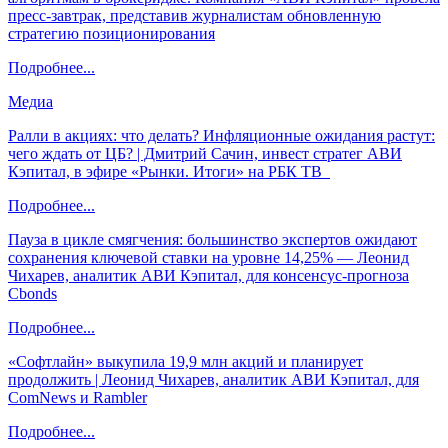
пресс-завтрак, представив журналистам обновленную
стратегию позиционирования
Подробнее...
Медиа
Ралли в акциях: что делать? Инфляционные ожидания растут:
чего ждать от ЦБ? | Дмитрий Сачин, инвест стратег АВИ
Кэпитал, в эфире «Рынки. Итоги» на РБК ТВ
Подробнее...
Пауза в цикле смягчения: большинство экспертов ожидают
сохранения ключевой ставки на уровне 14,25% — Леонид
Чихарев, аналитик АВИ Кэпитал, для консенсус-прогноза
Cbonds
Подробнее...
«Софтлайн» выкупила 19,9 млн акций и планирует
продолжить | Леонид Чихарев, аналитик АВИ Кэпитал, для
ComNews и Rambler
Подробнее...