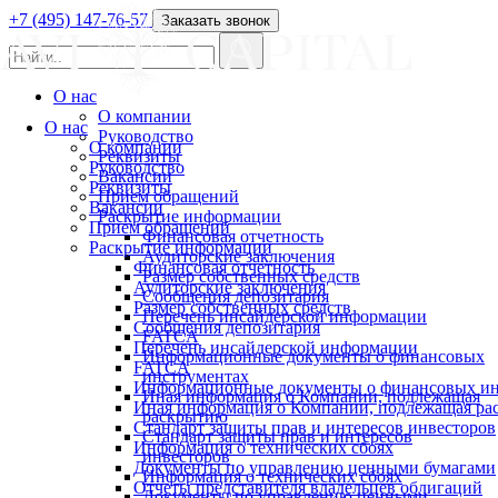
+7 (495) 147-76-57
Заказать звонок
О нас
О компании
О нас
Руководство
О компании
Реквизиты
Руководство
Вакансии
Реквизиты
Прием обращений
Вакансии
Раскрытие информации
Прием обращений
Финансовая отчетность
Раскрытие информации
Аудиторские заключения
Финансовая отчетность
Размер собственных средств
Аудиторские заключения
Сообщения депозитария
Размер собственных средств
Перечень инсайдерской информации
Сообщения депозитария
FATCA
Перечень инсайдерской информации
Информационные документы о финансовых
FATCA
инструментах
Информационные документы о финансовых ин
Иная информация о Компании, подлежащая
Иная информация о Компании, подлежащая р
раскрытию
Стандарт защиты прав и интересов инвесторов
Стандарт защиты прав и интересов
Информация о технических сбоях
инвесторов
Документы по управлению ценными бумагами
Информация о технических сбоях
Отчеты представителя владельцев облигаций
Документы по управлению ценными