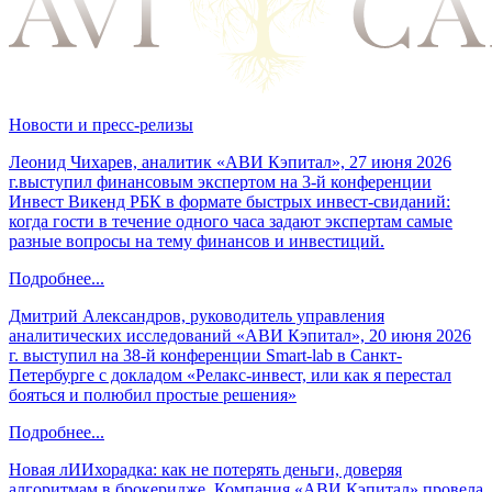
Новости и пресс-релизы
Леонид Чихарев, аналитик «АВИ Кэпитал», 27 июня 2026
г.выступил финансовым экспертом на 3-й конференции
Инвест Викенд РБК в формате быстрых инвест-свиданий:
когда гости в течение одного часа задают экспертам самые
разные вопросы на тему финансов и инвестиций.
Подробнее...
Дмитрий Александров, руководитель управления
аналитических исследований «АВИ Кэпитал», 20 июня 2026
г. выступил на 38-й конференции Smart-lab в Санкт-
Петербурге с докладом «Релакс-инвест, или как я перестал
бояться и полюбил простые решения»
Подробнее...
Новая лИИхорадка: как не потерять деньги, доверяя
алгоритмам в брокеридже. Компания «АВИ Кэпитал» провела