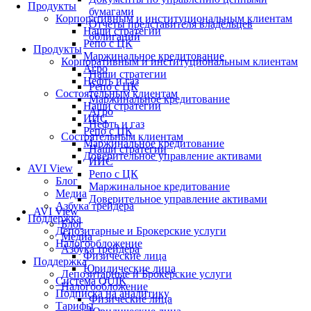
Продукты
бумагами
Корпоративным и институциональным клиентам
Отчеты представителя владельцев
Наши стратегии
облигаций
Репо с ЦК
Продукты
Маржинальное кредитование
Корпоративным и институциональным клиентам
Агро
Наши стратегии
Нефть и газ
Репо с ЦК
Состоятельным клиентам
Маржинальное кредитование
Наши стратегии
Агро
ИИС
Нефть и газ
Репо с ЦК
Состоятельным клиентам
Маржинальное кредитование
Наши стратегии
Доверительное управление активами
ИИС
AVI View
Репо с ЦК
Блог
Маржинальное кредитование
Медиа
Доверительное управление активами
Азбука трейдера
AVI View
Поддержка
Блог
Депозитарные и Брокерские услуги
Медиа
Налогообложение
Азбука трейдера
Физические лица
Поддержка
Юридические лица
Депозитарные и Брокерские услуги
Система QUIK
Налогообложение
Подписка на аналитику
Физические лица
Тарифы