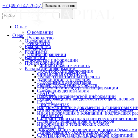
+7 (495) 147-76-57
Заказать звонок
О нас
О компании
О нас
Руководство
О компании
Реквизиты
Руководство
Вакансии
Реквизиты
Прием обращений
Вакансии
Раскрытие информации
Прием обращений
Финансовая отчетность
Раскрытие информации
Аудиторские заключения
Финансовая отчетность
Размер собственных средств
Аудиторские заключения
Сообщения депозитария
Размер собственных средств
Перечень инсайдерской информации
Сообщения депозитария
FATCA
Перечень инсайдерской информации
Информационные документы о финансовых
FATCA
инструментах
Информационные документы о финансовых ин
Иная информация о Компании, подлежащая
Иная информация о Компании, подлежащая р
раскрытию
Стандарт защиты прав и интересов инвесторов
Стандарт защиты прав и интересов
Информация о технических сбоях
инвесторов
Документы по управлению ценными бумагами
Информация о технических сбоях
Отчеты представителя владельцев облигаций
Документы по управлению ценными