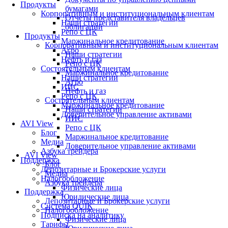
Продукты
бумагами
Корпоративным и институциональным клиентам
Отчеты представителя владельцев
Наши стратегии
облигаций
Репо с ЦК
Продукты
Маржинальное кредитование
Корпоративным и институциональным клиентам
Агро
Наши стратегии
Нефть и газ
Репо с ЦК
Состоятельным клиентам
Маржинальное кредитование
Наши стратегии
Агро
ИИС
Нефть и газ
Репо с ЦК
Состоятельным клиентам
Маржинальное кредитование
Наши стратегии
Доверительное управление активами
ИИС
AVI View
Репо с ЦК
Блог
Маржинальное кредитование
Медиа
Доверительное управление активами
Азбука трейдера
AVI View
Поддержка
Блог
Депозитарные и Брокерские услуги
Медиа
Налогообложение
Азбука трейдера
Физические лица
Поддержка
Юридические лица
Депозитарные и Брокерские услуги
Система QUIK
Налогообложение
Подписка на аналитику
Физические лица
Тарифы