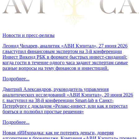
Новости и пресс-релизы
Леонид Чихарев, аналитик «АВИ Кэпитал», 27 июня 2026
г.выступил финансовым экспертом на 3-й конференции
Инвест Викенд РБК в формате быстрых инвест-свиданий:
когда гости в течение одного часа задают экспертам самые
разные вопросы на тему финансов и инвестиций.
Подробнее...
Дмитрий Александров, руководитель управления
аналитических исследований «АВИ Кэпитал», 20 июня 2026
г. выступил на 38-й конференции Smart-lab в Санкт-
Петербурге с докладом «Релакс-инвест, или как я перестал
бояться и полюбил простые решения»
Подробнее...
Новая лИИхорадка: как не потерять деньги, доверяя
алгоритмам в брокеридже. Компания «АВИ Кэпитал» провела