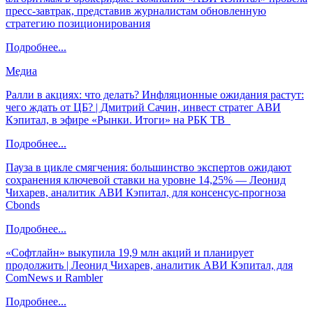
пресс-завтрак, представив журналистам обновленную
стратегию позиционирования
Подробнее...
Медиа
Ралли в акциях: что делать? Инфляционные ожидания растут:
чего ждать от ЦБ? | Дмитрий Сачин, инвест стратег АВИ
Кэпитал, в эфире «Рынки. Итоги» на РБК ТВ
Подробнее...
Пауза в цикле смягчения: большинство экспертов ожидают
сохранения ключевой ставки на уровне 14,25% — Леонид
Чихарев, аналитик АВИ Кэпитал, для консенсус-прогноза
Cbonds
Подробнее...
«Софтлайн» выкупила 19,9 млн акций и планирует
продолжить | Леонид Чихарев, аналитик АВИ Кэпитал, для
ComNews и Rambler
Подробнее...