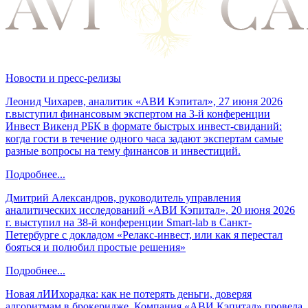
Новости и пресс-релизы
Леонид Чихарев, аналитик «АВИ Кэпитал», 27 июня 2026
г.выступил финансовым экспертом на 3-й конференции
Инвест Викенд РБК в формате быстрых инвест-свиданий:
когда гости в течение одного часа задают экспертам самые
разные вопросы на тему финансов и инвестиций.
Подробнее...
Дмитрий Александров, руководитель управления
аналитических исследований «АВИ Кэпитал», 20 июня 2026
г. выступил на 38-й конференции Smart-lab в Санкт-
Петербурге с докладом «Релакс-инвест, или как я перестал
бояться и полюбил простые решения»
Подробнее...
Новая лИИхорадка: как не потерять деньги, доверяя
алгоритмам в брокеридже. Компания «АВИ Кэпитал» провела