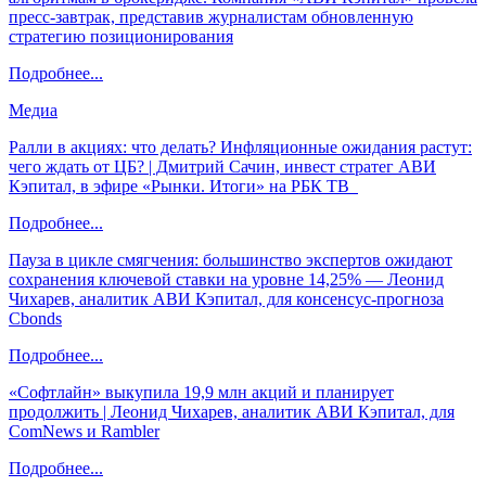
пресс-завтрак, представив журналистам обновленную
стратегию позиционирования
Подробнее...
Медиа
Ралли в акциях: что делать? Инфляционные ожидания растут:
чего ждать от ЦБ? | Дмитрий Сачин, инвест стратег АВИ
Кэпитал, в эфире «Рынки. Итоги» на РБК ТВ
Подробнее...
Пауза в цикле смягчения: большинство экспертов ожидают
сохранения ключевой ставки на уровне 14,25% — Леонид
Чихарев, аналитик АВИ Кэпитал, для консенсус-прогноза
Cbonds
Подробнее...
«Софтлайн» выкупила 19,9 млн акций и планирует
продолжить | Леонид Чихарев, аналитик АВИ Кэпитал, для
ComNews и Rambler
Подробнее...