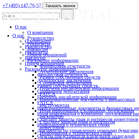
+7 (495) 147-76-57
Заказать звонок
О нас
О компании
О нас
Руководство
О компании
Реквизиты
Руководство
Вакансии
Реквизиты
Прием обращений
Вакансии
Раскрытие информации
Прием обращений
Финансовая отчетность
Раскрытие информации
Аудиторские заключения
Финансовая отчетность
Размер собственных средств
Аудиторские заключения
Сообщения депозитария
Размер собственных средств
Перечень инсайдерской информации
Сообщения депозитария
FATCA
Перечень инсайдерской информации
Информационные документы о финансовых
FATCA
инструментах
Информационные документы о финансовых ин
Иная информация о Компании, подлежащая
Иная информация о Компании, подлежащая р
раскрытию
Стандарт защиты прав и интересов инвесторов
Стандарт защиты прав и интересов
Информация о технических сбоях
инвесторов
Документы по управлению ценными бумагами
Информация о технических сбоях
Отчеты представителя владельцев облигаций
Документы по управлению ценными