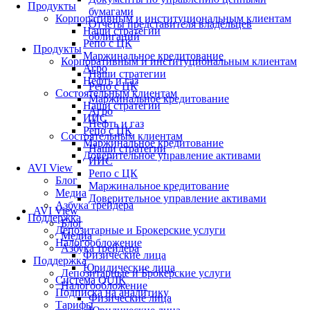
Продукты
бумагами
Корпоративным и институциональным клиентам
Отчеты представителя владельцев
Наши стратегии
облигаций
Репо с ЦК
Продукты
Маржинальное кредитование
Корпоративным и институциональным клиентам
Агро
Наши стратегии
Нефть и газ
Репо с ЦК
Состоятельным клиентам
Маржинальное кредитование
Наши стратегии
Агро
ИИС
Нефть и газ
Репо с ЦК
Состоятельным клиентам
Маржинальное кредитование
Наши стратегии
Доверительное управление активами
ИИС
AVI View
Репо с ЦК
Блог
Маржинальное кредитование
Медиа
Доверительное управление активами
Азбука трейдера
AVI View
Поддержка
Блог
Депозитарные и Брокерские услуги
Медиа
Налогообложение
Азбука трейдера
Физические лица
Поддержка
Юридические лица
Депозитарные и Брокерские услуги
Система QUIK
Налогообложение
Подписка на аналитику
Физические лица
Тарифы