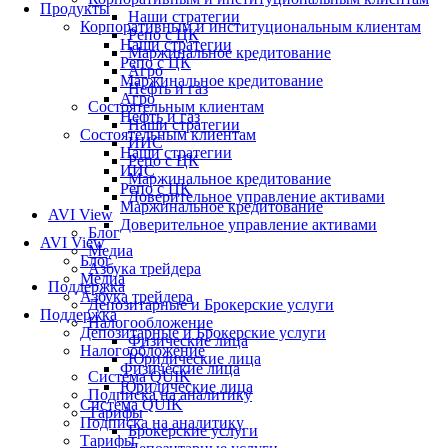
Продукты
Наши стратегии
Корпоративным и институциональным клиентам
Репо с ЦК
Наши стратегии
Маржинальное кредитование
Репо с ЦК
Агро
Маржинальное кредитование
Нефть и газ
Агро
Состоятельным клиентам
Нефть и газ
Наши стратегии
Состоятельным клиентам
ИИС
Наши стратегии
Репо с ЦК
ИИС
Маржинальное кредитование
Репо с ЦК
Доверительное управление активами
Маржинальное кредитование
AVI View
Доверительное управление активами
Блог
AVI View
Медиа
Блог
Азбука трейдера
Медиа
Поддержка
Азбука трейдера
Депозитарные и Брокерские услуги
Поддержка
Налогообложение
Депозитарные и Брокерские услуги
Физические лица
Налогообложение
Юридические лица
Физические лица
Система QUIK
Юридические лица
Подписка на аналитику
Система QUIK
Тарифы
Подписка на аналитику
Брокерские услуги
Тарифы