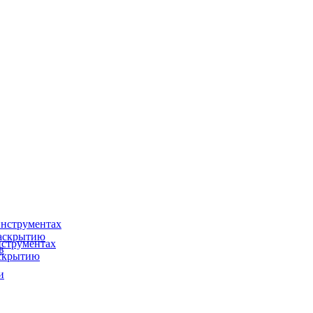
нструментах
раскрытию
струментах
в
аскрытию
и