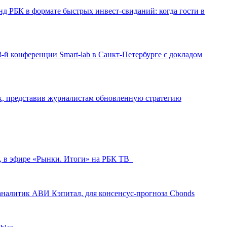
д РБК в формате быстрых инвест-свиданий: когда гости в
-й конференции Smart-lab в Санкт-Петербурге с докладом
ак, представив журналистам обновленную стратегию
л, в эфире «Рынки. Итоги» на РБК ТВ
аналитик АВИ Кэпитал, для консенсус-прогноза Cbonds