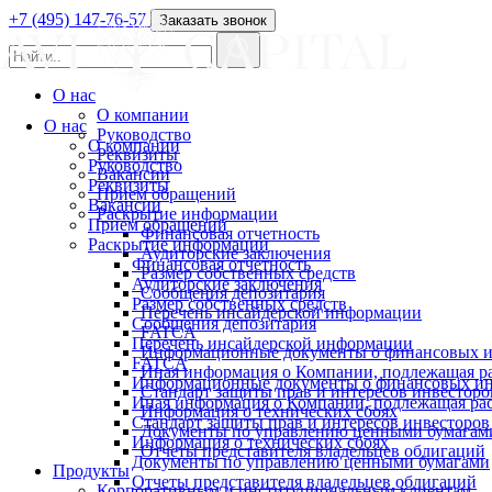
+7 (495) 147-76-57
Заказать звонок
О нас
О компании
О нас
Руководство
О компании
Реквизиты
Руководство
Вакансии
Реквизиты
Прием обращений
Вакансии
Раскрытие информации
Прием обращений
Финансовая отчетность
Раскрытие информации
Аудиторские заключения
Финансовая отчетность
Размер собственных средств
Аудиторские заключения
Сообщения депозитария
Размер собственных средств
Перечень инсайдерской информации
Сообщения депозитария
FATCA
Перечень инсайдерской информации
Информационные документы о финансовых и
FATCA
Иная информация о Компании, подлежащая 
Информационные документы о финансовых ин
Стандарт защиты прав и интересов инвесторо
Иная информация о Компании, подлежащая р
Информация о технических сбоях
Стандарт защиты прав и интересов инвесторов
Документы по управлению ценными бумагам
Информация о технических сбоях
Отчеты представителя владельцев облигаций
Документы по управлению ценными бумагами
Продукты
Отчеты представителя владельцев облигаций
Корпоративным и институциональным клиентам