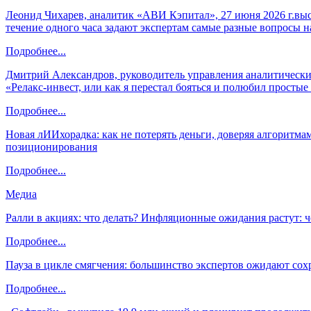
Леонид Чихарев, аналитик «АВИ Кэпитал», 27 июня 2026 г.вы
течение одного часа задают экспертам самые разные вопросы н
Подробнее...
Дмитрий Александров, руководитель управления аналитических
«Релакс-инвест, или как я перестал бояться и полюбил просты
Подробнее...
Новая лИИхорадка: как не потерять деньги, доверяя алгоритм
позиционирования
Подробнее...
Медиа
Ралли в акциях: что делать? Инфляционные ожидания растут: 
Подробнее...
Пауза в цикле смягчения: большинство экспертов ожидают сох
Подробнее...