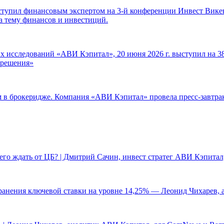
ступил финансовым экспертом на 3-й конференции Инвест Викен
а тему финансов и инвестиций.
 исследований «АВИ Кэпитал», 20 июня 2026 г. выступил на 38
е решения»
ам в брокеридже. Компания «АВИ Кэпитал» провела пресс-завтр
чего ждать от ЦБ? | Дмитрий Сачин, инвест стратег АВИ Кэпита
ранения ключевой ставки на уровне 14,25% — Леонид Чихарев, 