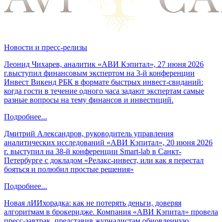
Новости и пресс-релизы
Леонид Чихарев, аналитик «АВИ Кэпитал», 27 июня 2026
г.выступил финансовым экспертом на 3-й конференции
Инвест Викенд РБК в формате быстрых инвест-свиданий:
когда гости в течение одного часа задают экспертам самые
разные вопросы на тему финансов и инвестиций.
Подробнее...
Дмитрий Александров, руководитель управления
аналитических исследований «АВИ Кэпитал», 20 июня 2026
г. выступил на 38-й конференции Smart-lab в Санкт-
Петербурге с докладом «Релакс-инвест, или как я перестал
бояться и полюбил простые решения»
Подробнее...
Новая лИИхорадка: как не потерять деньги, доверяя
алгоритмам в брокеридже. Компания «АВИ Кэпитал» провела
пресс-завтрак, представив журналистам обновленную