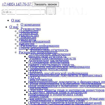
+7 (495) 147-76-57
Заказать звонок
О нас
О компании
О нас
Руководство
О компании
Реквизиты
Руководство
Вакансии
Реквизиты
Прием обращений
Вакансии
Раскрытие информации
Прием обращений
Финансовая отчетность
Раскрытие информации
Аудиторские заключения
Финансовая отчетность
Размер собственных средств
Аудиторские заключения
Сообщения депозитария
Размер собственных средств
Перечень инсайдерской информации
Сообщения депозитария
FATCA
Перечень инсайдерской информации
Информационные документы о финансовых
FATCA
инструментах
Информационные документы о финансовых ин
Иная информация о Компании, подлежащая
Иная информация о Компании, подлежащая р
раскрытию
Стандарт защиты прав и интересов инвесторов
Стандарт защиты прав и интересов
Информация о технических сбоях
инвесторов
Документы по управлению ценными бумагами
Информация о технических сбоях
Отчеты представителя владельцев облигаций
Документы по управлению ценными