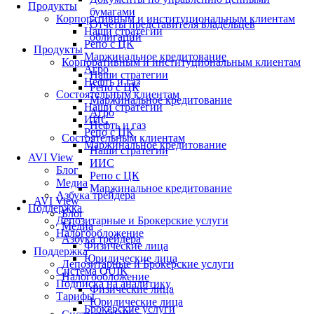
Продукты
бумагами
Корпоративным и институциональным клиентам
Отчеты представителя владельцев
Наши стратегии
облигаций
Репо с ЦК
Продукты
Маржинальное кредитование
Корпоративным и институциональным клиентам
Агро
Наши стратегии
Нефть и газ
Репо с ЦК
Состоятельным клиентам
Маржинальное кредитование
Наши стратегии
Агро
ИИС
Нефть и газ
Репо с ЦК
Состоятельным клиентам
Маржинальное кредитование
Наши стратегии
AVI View
ИИС
Блог
Репо с ЦК
Медиа
Маржинальное кредитование
Азбука трейдера
AVI View
Поддержка
Блог
Депозитарные и Брокерские услуги
Медиа
Налогообложение
Азбука трейдера
Физические лица
Поддержка
Юридические лица
Депозитарные и Брокерские услуги
Система QUIK
Налогообложение
Подписка на аналитику
Физические лица
Тарифы
Юридические лица
Брокерские услуги