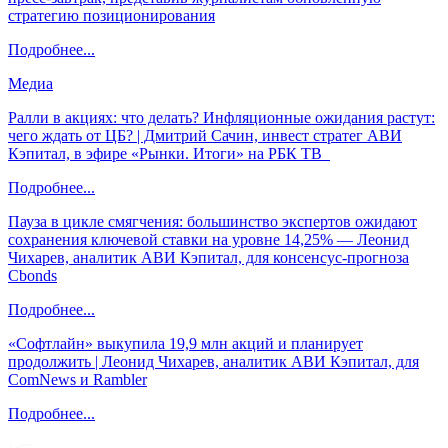
стратегию позиционирования
Подробнее...
Медиа
Ралли в акциях: что делать? Инфляционные ожидания растут:
чего ждать от ЦБ? | Дмитрий Сачин, инвест стратег АВИ
Кэпитал, в эфире «Рынки. Итоги» на РБК ТВ
Подробнее...
Пауза в цикле смягчения: большинство экспертов ожидают
сохранения ключевой ставки на уровне 14,25% — Леонид
Чихарев, аналитик АВИ Кэпитал, для консенсус-прогноза
Cbonds
Подробнее...
«Софтлайн» выкупила 19,9 млн акций и планирует
продолжить | Леонид Чихарев, аналитик АВИ Кэпитал, для
ComNews и Rambler
Подробнее...