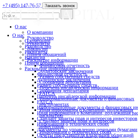
+7 (495) 147-76-57
Заказать звонок
О нас
О компании
О нас
Руководство
О компании
Реквизиты
Руководство
Вакансии
Реквизиты
Прием обращений
Вакансии
Раскрытие информации
Прием обращений
Финансовая отчетность
Раскрытие информации
Аудиторские заключения
Финансовая отчетность
Размер собственных средств
Аудиторские заключения
Сообщения депозитария
Размер собственных средств
Перечень инсайдерской информации
Сообщения депозитария
FATCA
Перечень инсайдерской информации
Информационные документы о финансовых
FATCA
инструментах
Информационные документы о финансовых ин
Иная информация о Компании, подлежащая
Иная информация о Компании, подлежащая р
раскрытию
Стандарт защиты прав и интересов инвесторов
Стандарт защиты прав и интересов
Информация о технических сбоях
инвесторов
Документы по управлению ценными бумагами
Информация о технических сбоях
Отчеты представителя владельцев облигаций
Документы по управлению ценными