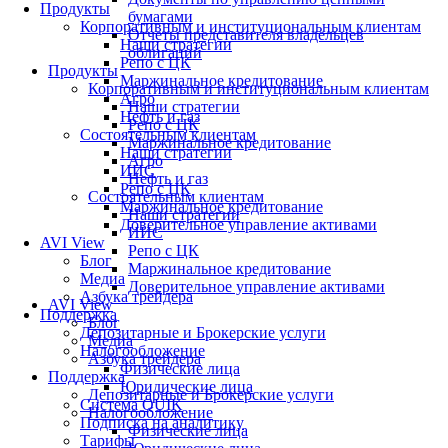
Продукты
бумагами
Корпоративным и институциональным клиентам
Отчеты представителя владельцев
Наши стратегии
облигаций
Репо с ЦК
Продукты
Маржинальное кредитование
Корпоративным и институциональным клиентам
Агро
Наши стратегии
Нефть и газ
Репо с ЦК
Состоятельным клиентам
Маржинальное кредитование
Наши стратегии
Агро
ИИС
Нефть и газ
Репо с ЦК
Состоятельным клиентам
Маржинальное кредитование
Наши стратегии
Доверительное управление активами
ИИС
AVI View
Репо с ЦК
Блог
Маржинальное кредитование
Медиа
Доверительное управление активами
Азбука трейдера
AVI View
Поддержка
Блог
Депозитарные и Брокерские услуги
Медиа
Налогообложение
Азбука трейдера
Физические лица
Поддержка
Юридические лица
Депозитарные и Брокерские услуги
Система QUIK
Налогообложение
Подписка на аналитику
Физические лица
Тарифы