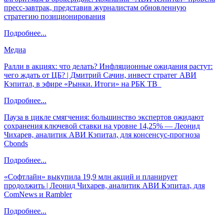
пресс-завтрак, представив журналистам обновленную
стратегию позиционирования
Подробнее...
Медиа
Ралли в акциях: что делать? Инфляционные ожидания растут:
чего ждать от ЦБ? | Дмитрий Сачин, инвест стратег АВИ
Кэпитал, в эфире «Рынки. Итоги» на РБК ТВ
Подробнее...
Пауза в цикле смягчения: большинство экспертов ожидают
сохранения ключевой ставки на уровне 14,25% — Леонид
Чихарев, аналитик АВИ Кэпитал, для консенсус-прогноза
Cbonds
Подробнее...
«Софтлайн» выкупила 19,9 млн акций и планирует
продолжить | Леонид Чихарев, аналитик АВИ Кэпитал, для
ComNews и Rambler
Подробнее...