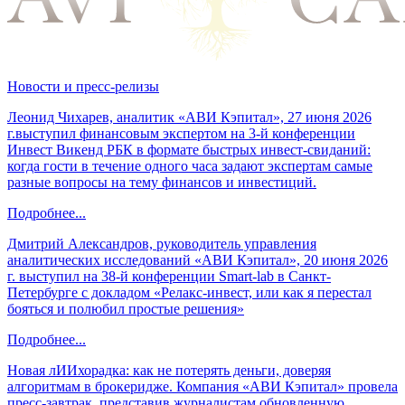
Новости и пресс-релизы
Леонид Чихарев, аналитик «АВИ Кэпитал», 27 июня 2026
г.выступил финансовым экспертом на 3-й конференции
Инвест Викенд РБК в формате быстрых инвест-свиданий:
когда гости в течение одного часа задают экспертам самые
разные вопросы на тему финансов и инвестиций.
Подробнее...
Дмитрий Александров, руководитель управления
аналитических исследований «АВИ Кэпитал», 20 июня 2026
г. выступил на 38-й конференции Smart-lab в Санкт-
Петербурге с докладом «Релакс-инвест, или как я перестал
бояться и полюбил простые решения»
Подробнее...
Новая лИИхорадка: как не потерять деньги, доверяя
алгоритмам в брокеридже. Компания «АВИ Кэпитал» провела
пресс-завтрак, представив журналистам обновленную