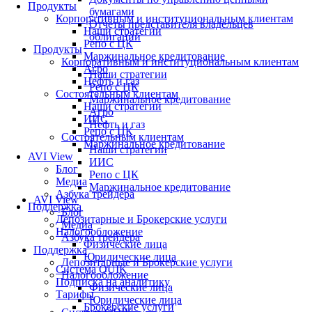
Продукты
бумагами
Корпоративным и институциональным клиентам
Отчеты представителя владельцев
Наши стратегии
облигаций
Репо с ЦК
Продукты
Маржинальное кредитование
Корпоративным и институциональным клиентам
Агро
Наши стратегии
Нефть и газ
Репо с ЦК
Состоятельным клиентам
Маржинальное кредитование
Наши стратегии
Агро
ИИС
Нефть и газ
Репо с ЦК
Состоятельным клиентам
Маржинальное кредитование
Наши стратегии
AVI View
ИИС
Блог
Репо с ЦК
Медиа
Маржинальное кредитование
Азбука трейдера
AVI View
Поддержка
Блог
Депозитарные и Брокерские услуги
Медиа
Налогообложение
Азбука трейдера
Физические лица
Поддержка
Юридические лица
Депозитарные и Брокерские услуги
Система QUIK
Налогообложение
Подписка на аналитику
Физические лица
Тарифы
Юридические лица
Брокерские услуги