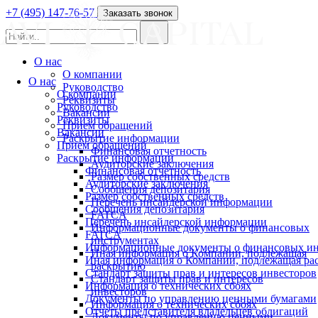
+7 (495) 147-76-57
Заказать звонок
О нас
О компании
О нас
Руководство
О компании
Реквизиты
Руководство
Вакансии
Реквизиты
Прием обращений
Вакансии
Раскрытие информации
Прием обращений
Финансовая отчетность
Раскрытие информации
Аудиторские заключения
Финансовая отчетность
Размер собственных средств
Аудиторские заключения
Сообщения депозитария
Размер собственных средств
Перечень инсайдерской информации
Сообщения депозитария
FATCA
Перечень инсайдерской информации
Информационные документы о финансовых
FATCA
инструментах
Информационные документы о финансовых ин
Иная информация о Компании, подлежащая
Иная информация о Компании, подлежащая р
раскрытию
Стандарт защиты прав и интересов инвесторов
Стандарт защиты прав и интересов
Информация о технических сбоях
инвесторов
Документы по управлению ценными бумагами
Информация о технических сбоях
Отчеты представителя владельцев облигаций
Документы по управлению ценными