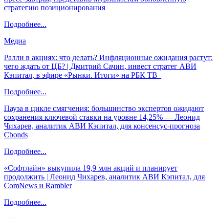
стратегию позиционирования
Подробнее...
Медиа
Ралли в акциях: что делать? Инфляционные ожидания растут:
чего ждать от ЦБ? | Дмитрий Сачин, инвест стратег АВИ
Кэпитал, в эфире «Рынки. Итоги» на РБК ТВ
Подробнее...
Пауза в цикле смягчения: большинство экспертов ожидают
сохранения ключевой ставки на уровне 14,25% — Леонид
Чихарев, аналитик АВИ Кэпитал, для консенсус-прогноза
Cbonds
Подробнее...
«Софтлайн» выкупила 19,9 млн акций и планирует
продолжить | Леонид Чихарев, аналитик АВИ Кэпитал, для
ComNews и Rambler
Подробнее...