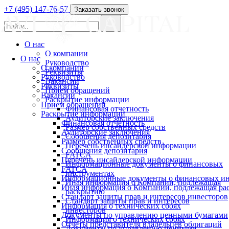
+7 (495) 147-76-57
Заказать звонок
О нас
О компании
О нас
Руководство
О компании
Реквизиты
Руководство
Вакансии
Реквизиты
Прием обращений
Вакансии
Раскрытие информации
Прием обращений
Финансовая отчетность
Раскрытие информации
Аудиторские заключения
Финансовая отчетность
Размер собственных средств
Аудиторские заключения
Сообщения депозитария
Размер собственных средств
Перечень инсайдерской информации
Сообщения депозитария
FATCA
Перечень инсайдерской информации
Информационные документы о финансовых
FATCA
инструментах
Информационные документы о финансовых ин
Иная информация о Компании, подлежащая
Иная информация о Компании, подлежащая р
раскрытию
Стандарт защиты прав и интересов инвесторов
Стандарт защиты прав и интересов
Информация о технических сбоях
инвесторов
Документы по управлению ценными бумагами
Информация о технических сбоях
Отчеты представителя владельцев облигаций
Документы по управлению ценными