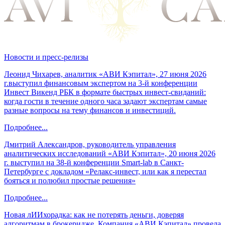
Новости и пресс-релизы
Леонид Чихарев, аналитик «АВИ Кэпитал», 27 июня 2026
г.выступил финансовым экспертом на 3-й конференции
Инвест Викенд РБК в формате быстрых инвест-свиданий:
когда гости в течение одного часа задают экспертам самые
разные вопросы на тему финансов и инвестиций.
Подробнее...
Дмитрий Александров, руководитель управления
аналитических исследований «АВИ Кэпитал», 20 июня 2026
г. выступил на 38-й конференции Smart-lab в Санкт-
Петербурге с докладом «Релакс-инвест, или как я перестал
бояться и полюбил простые решения»
Подробнее...
Новая лИИхорадка: как не потерять деньги, доверяя
алгоритмам в брокеридже. Компания «АВИ Кэпитал» провела