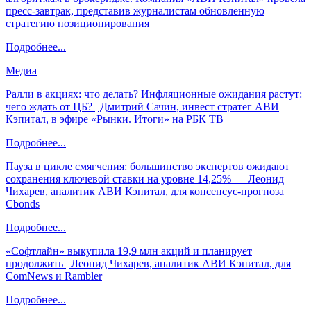
пресс-завтрак, представив журналистам обновленную
стратегию позиционирования
Подробнее...
Медиа
Ралли в акциях: что делать? Инфляционные ожидания растут:
чего ждать от ЦБ? | Дмитрий Сачин, инвест стратег АВИ
Кэпитал, в эфире «Рынки. Итоги» на РБК ТВ
Подробнее...
Пауза в цикле смягчения: большинство экспертов ожидают
сохранения ключевой ставки на уровне 14,25% — Леонид
Чихарев, аналитик АВИ Кэпитал, для консенсус-прогноза
Cbonds
Подробнее...
«Софтлайн» выкупила 19,9 млн акций и планирует
продолжить | Леонид Чихарев, аналитик АВИ Кэпитал, для
ComNews и Rambler
Подробнее...