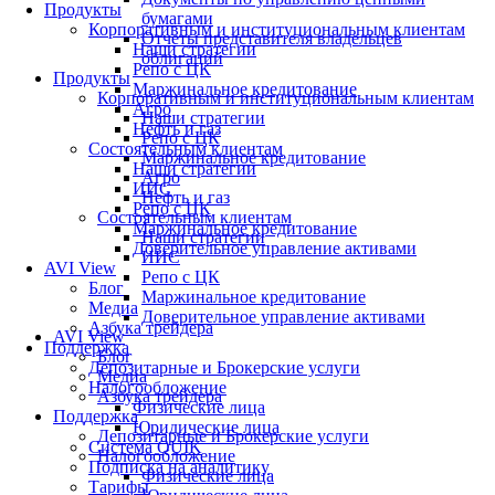
Продукты
бумагами
Корпоративным и институциональным клиентам
Отчеты представителя владельцев
Наши стратегии
облигаций
Репо с ЦК
Продукты
Маржинальное кредитование
Корпоративным и институциональным клиентам
Агро
Наши стратегии
Нефть и газ
Репо с ЦК
Состоятельным клиентам
Маржинальное кредитование
Наши стратегии
Агро
ИИС
Нефть и газ
Репо с ЦК
Состоятельным клиентам
Маржинальное кредитование
Наши стратегии
Доверительное управление активами
ИИС
AVI View
Репо с ЦК
Блог
Маржинальное кредитование
Медиа
Доверительное управление активами
Азбука трейдера
AVI View
Поддержка
Блог
Депозитарные и Брокерские услуги
Медиа
Налогообложение
Азбука трейдера
Физические лица
Поддержка
Юридические лица
Депозитарные и Брокерские услуги
Система QUIK
Налогообложение
Подписка на аналитику
Физические лица
Тарифы