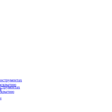
нструментах
раскрытию
струментах
в
аскрытию
и