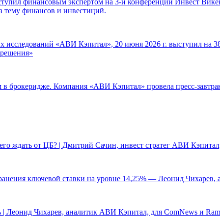
ступил финансовым экспертом на 3-й конференции Инвест Викен
а тему финансов и инвестиций.
 исследований «АВИ Кэпитал», 20 июня 2026 г. выступил на 38
е решения»
ам в брокеридже. Компания «АВИ Кэпитал» провела пресс-завтр
чего ждать от ЦБ? | Дмитрий Сачин, инвест стратег АВИ Кэпита
ранения ключевой ставки на уровне 14,25% — Леонид Чихарев, 
 | Леонид Чихарев, аналитик АВИ Кэпитал, для ComNews и Ram