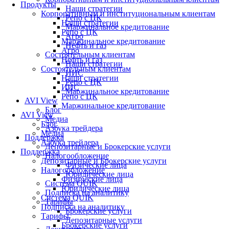
Продукты
Наши стратегии
Корпоративным и институциональным клиентам
Репо с ЦК
Наши стратегии
Маржинальное кредитование
Репо с ЦК
Агро
Маржинальное кредитование
Нефть и газ
Агро
Состоятельным клиентам
Нефть и газ
Наши стратегии
Состоятельным клиентам
ИИС
Наши стратегии
Репо с ЦК
ИИС
Маржинальное кредитование
Репо с ЦК
AVI View
Маржинальное кредитование
Блог
AVI View
Медиа
Блог
Азбука трейдера
Медиа
Поддержка
Азбука трейдера
Депозитарные и Брокерские услуги
Поддержка
Налогообложение
Депозитарные и Брокерские услуги
Физические лица
Налогообложение
Юридические лица
Физические лица
Система QUIK
Юридические лица
Подписка на аналитику
Система QUIK
Тарифы
Подписка на аналитику
Брокерские услуги
Тарифы
Депозитарные услуги
Брокерские услуги