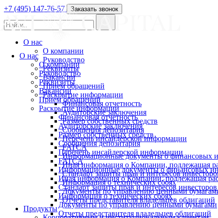
+7 (495) 147-76-57
Заказать звонок
О нас
О компании
О нас
Руководство
О компании
Реквизиты
Руководство
Вакансии
Реквизиты
Прием обращений
Вакансии
Раскрытие информации
Прием обращений
Финансовая отчетность
Раскрытие информации
Аудиторские заключения
Финансовая отчетность
Размер собственных средств
Аудиторские заключения
Сообщения депозитария
Размер собственных средств
Перечень инсайдерской информации
Сообщения депозитария
FATCA
Перечень инсайдерской информации
Информационные документы о финансовых и
FATCA
Иная информация о Компании, подлежащая 
Информационные документы о финансовых ин
Стандарт защиты прав и интересов инвесторо
Иная информация о Компании, подлежащая р
Информация о технических сбоях
Стандарт защиты прав и интересов инвесторов
Документы по управлению ценными бумагам
Информация о технических сбоях
Отчеты представителя владельцев облигаций
Документы по управлению ценными бумагами
Продукты
Отчеты представителя владельцев облигаций
Корпоративным и институциональным клиентам