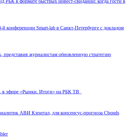
д РБК в формате быстрых инвест-свиданий: когда гости в
-й конференции Smart-lab в Санкт-Петербурге с докладом
ак, представив журналистам обновленную стратегию
л, в эфире «Рынки. Итоги» на РБК ТВ
аналитик АВИ Кэпитал, для консенсус-прогноза Cbonds
bler