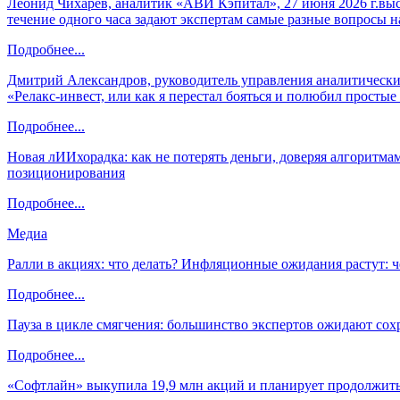
Леонид Чихарев, аналитик «АВИ Кэпитал», 27 июня 2026 г.вы
течение одного часа задают экспертам самые разные вопросы н
Подробнее...
Дмитрий Александров, руководитель управления аналитических
«Релакс-инвест, или как я перестал бояться и полюбил просты
Подробнее...
Новая лИИхорадка: как не потерять деньги, доверяя алгоритм
позиционирования
Подробнее...
Медиа
Ралли в акциях: что делать? Инфляционные ожидания растут: 
Подробнее...
Пауза в цикле смягчения: большинство экспертов ожидают сох
Подробнее...
«Софтлайн» выкупила 19,9 млн акций и планирует продолжить