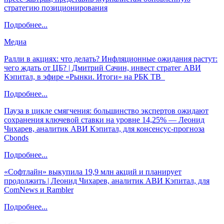
стратегию позиционирования
Подробнее...
Медиа
Ралли в акциях: что делать? Инфляционные ожидания растут:
чего ждать от ЦБ? | Дмитрий Сачин, инвест стратег АВИ
Кэпитал, в эфире «Рынки. Итоги» на РБК ТВ
Подробнее...
Пауза в цикле смягчения: большинство экспертов ожидают
сохранения ключевой ставки на уровне 14,25% — Леонид
Чихарев, аналитик АВИ Кэпитал, для консенсус-прогноза
Cbonds
Подробнее...
«Софтлайн» выкупила 19,9 млн акций и планирует
продолжить | Леонид Чихарев, аналитик АВИ Кэпитал, для
ComNews и Rambler
Подробнее...