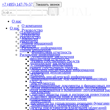
+7 (495) 147-76-57
Заказать звонок
О нас
О компании
О нас
Руководство
О компании
Реквизиты
Руководство
Вакансии
Реквизиты
Прием обращений
Вакансии
Раскрытие информации
Прием обращений
Финансовая отчетность
Раскрытие информации
Аудиторские заключения
Финансовая отчетность
Размер собственных средств
Аудиторские заключения
Сообщения депозитария
Размер собственных средств
Перечень инсайдерской информации
Сообщения депозитария
FATCA
Перечень инсайдерской информации
Информационные документы о финансовых
FATCA
инструментах
Информационные документы о финансовых ин
Иная информация о Компании, подлежащая
Иная информация о Компании, подлежащая р
раскрытию
Стандарт защиты прав и интересов инвесторов
Стандарт защиты прав и интересов
Информация о технических сбоях
инвесторов
Документы по управлению ценными бумагами
Информация о технических сбоях
Отчеты представителя владельцев облигаций
Документы по управлению ценными