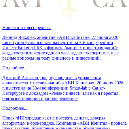
Новости и пресс-релизы
Леонид Чихарев, аналитик «АВИ Кэпитал», 27 июня 2026
г.выступил финансовым экспертом на 3-й конференции
Инвест Викенд РБК в формате быстрых инвест-свиданий:
когда гости в течение одного часа задают экспертам самые
разные вопросы на тему финансов и инвестиций.
Подробнее...
Дмитрий Александров, руководитель управления
аналитических исследований «АВИ Кэпитал», 20 июня 2026
г. выступил на 38-й конференции Smart-lab в Санкт-
Петербурге с докладом «Релакс-инвест, или как я перестал
бояться и полюбил простые решения»
Подробнее...
Новая лИИхорадка: как не потерять деньги, доверяя
алгоритмам в брокеридже. Компания «АВИ Кэпитал» провела
пресс-завтрак, представив журналистам обновленную