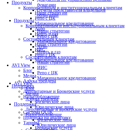
Продукты
бумагами
Корпоративным и институциональным клиентам
Отчеты представителя владельцев
Наши стратегии
облигаций
Репо с ЦК
Продукты
Маржинальное кредитование
Корпоративным и институциональным клиентам
Агро
Наши стратегии
Нефть и газ
Репо с ЦК
Состоятельным клиентам
Маржинальное кредитование
Наши стратегии
Агро
ИИС
Нефть и газ
Репо с ЦК
Состоятельным клиентам
Маржинальное кредитование
Наши стратегии
AVI View
ИИС
Блог
Репо с ЦК
Медиа
Маржинальное кредитование
Азбука трейдера
AVI View
Поддержка
Блог
Депозитарные и Брокерские услуги
Медиа
Налогообложение
Азбука трейдера
Физические лица
Поддержка
Юридические лица
Депозитарные и Брокерские услуги
Система QUIK
Налогообложение
Подписка на аналитику
Физические лица
Тарифы
Юридические лица
Брокерские услуги