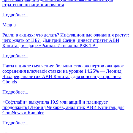
стратегию позиционирования
Подробнее...
Медиа
Ралли в акциях: что делать? Инфляционные ожидания растут:
чего ждать от ЦБ? | Дмитрий Сачин, инвест стратег АВИ
Кэпитал, в эфире «Рынки. Итоги» на РБК ТВ
Подробнее...
Пауза в цикле смягчения: большинство экспертов ожидают
сохранения ключевой ставки на уровне 14,25% — Леонид
Чихарев, аналитик АВИ Кэпитал, для консенсус-прогноза
Cbonds
Подробнее...
«Софтлайн» выкупила 19,9 млн акций и планирует
продолжить | Леонид Чихарев, аналитик АВИ Кэпитал, для
ComNews и Rambler
Подробнее...