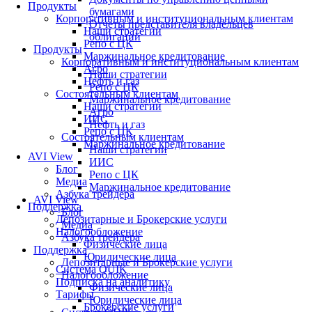
Продукты
бумагами
Корпоративным и институциональным клиентам
Отчеты представителя владельцев
Наши стратегии
облигаций
Репо с ЦК
Продукты
Маржинальное кредитование
Корпоративным и институциональным клиентам
Агро
Наши стратегии
Нефть и газ
Репо с ЦК
Состоятельным клиентам
Маржинальное кредитование
Наши стратегии
Агро
ИИС
Нефть и газ
Репо с ЦК
Состоятельным клиентам
Маржинальное кредитование
Наши стратегии
AVI View
ИИС
Блог
Репо с ЦК
Медиа
Маржинальное кредитование
Азбука трейдера
AVI View
Поддержка
Блог
Депозитарные и Брокерские услуги
Медиа
Налогообложение
Азбука трейдера
Физические лица
Поддержка
Юридические лица
Депозитарные и Брокерские услуги
Система QUIK
Налогообложение
Подписка на аналитику
Физические лица
Тарифы
Юридические лица
Брокерские услуги