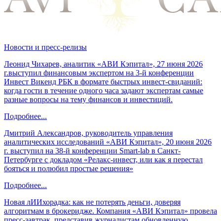
Новости и пресс-релизы
Леонид Чихарев, аналитик «АВИ Кэпитал», 27 июня 2026
г.выступил финансовым экспертом на 3-й конференции
Инвест Викенд РБК в формате быстрых инвест-свиданий:
когда гости в течение одного часа задают экспертам самые
разные вопросы на тему финансов и инвестиций.
Подробнее...
Дмитрий Александров, руководитель управления
аналитических исследований «АВИ Кэпитал», 20 июня 2026
г. выступил на 38-й конференции Smart-lab в Санкт-
Петербурге с докладом «Релакс-инвест, или как я перестал
бояться и полюбил простые решения»
Подробнее...
Новая лИИхорадка: как не потерять деньги, доверяя
алгоритмам в брокеридже. Компания «АВИ Кэпитал» провела
пресс-завтрак, представив журналистам обновленную