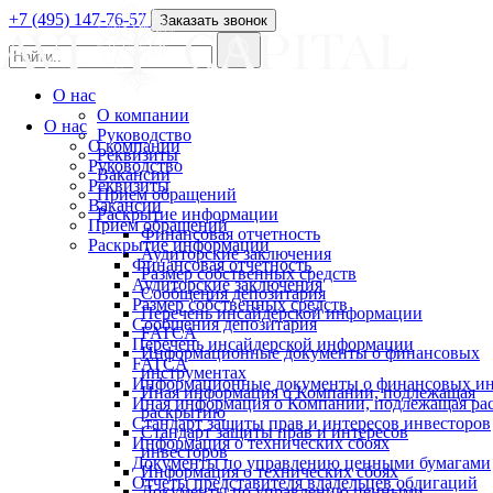
+7 (495) 147-76-57
Заказать звонок
О нас
О компании
О нас
Руководство
О компании
Реквизиты
Руководство
Вакансии
Реквизиты
Прием обращений
Вакансии
Раскрытие информации
Прием обращений
Финансовая отчетность
Раскрытие информации
Аудиторские заключения
Финансовая отчетность
Размер собственных средств
Аудиторские заключения
Сообщения депозитария
Размер собственных средств
Перечень инсайдерской информации
Сообщения депозитария
FATCA
Перечень инсайдерской информации
Информационные документы о финансовых
FATCA
инструментах
Информационные документы о финансовых ин
Иная информация о Компании, подлежащая
Иная информация о Компании, подлежащая р
раскрытию
Стандарт защиты прав и интересов инвесторов
Стандарт защиты прав и интересов
Информация о технических сбоях
инвесторов
Документы по управлению ценными бумагами
Информация о технических сбоях
Отчеты представителя владельцев облигаций
Документы по управлению ценными