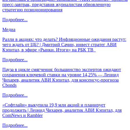
пресс-завтрак, представив журналистам обновленную
стратегию позиционирования
Подробнее...
Медиа
Ралли в акциях: что делать? Инфляционные ожидания растут:
чего ждать от ЦБ? | Дмитрий Сачин, инвест стратег АВИ
Кэпитал, в эфире «Рынки. Итоги» на РБК ТВ
Подробнее...
Пауза в цикле смягчения: большинство экспертов ожидают
сохранения ключевой ставки на уровне 14,25% — Леонид
Чихарев, аналитик АВИ Кэпитал, для консенсус-прогноза
Cbonds
Подробнее...
«Софтлайн» выкупила 19,9 млн акций и планирует
продолжить | Леонид Чихарев, аналитик АВИ Кэпитал, для
ComNews и Rambler
Подробнее...