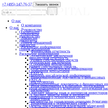
+7 (495) 147-76-57
Заказать звонок
О нас
О компании
О нас
Руководство
О компании
Реквизиты
Руководство
Вакансии
Реквизиты
Прием обращений
Вакансии
Раскрытие информации
Прием обращений
Финансовая отчетность
Раскрытие информации
Аудиторские заключения
Финансовая отчетность
Размер собственных средств
Аудиторские заключения
Сообщения депозитария
Размер собственных средств
Перечень инсайдерской информации
Сообщения депозитария
FATCA
Перечень инсайдерской информации
Информационные документы о финансовых
FATCA
инструментах
Информационные документы о финансовых ин
Иная информация о Компании, подлежащая
Иная информация о Компании, подлежащая р
раскрытию
Стандарт защиты прав и интересов инвесторов
Стандарт защиты прав и интересов
Информация о технических сбоях
инвесторов
Документы по управлению ценными бумагами
Информация о технических сбоях
Отчеты представителя владельцев облигаций
Документы по управлению ценными