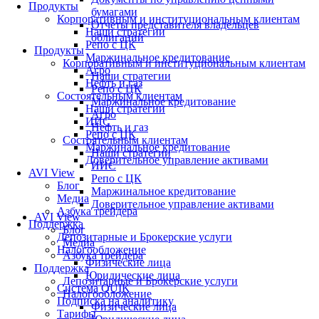
Продукты
бумагами
Корпоративным и институциональным клиентам
Отчеты представителя владельцев
Наши стратегии
облигаций
Репо с ЦК
Продукты
Маржинальное кредитование
Корпоративным и институциональным клиентам
Агро
Наши стратегии
Нефть и газ
Репо с ЦК
Состоятельным клиентам
Маржинальное кредитование
Наши стратегии
Агро
ИИС
Нефть и газ
Репо с ЦК
Состоятельным клиентам
Маржинальное кредитование
Наши стратегии
Доверительное управление активами
ИИС
AVI View
Репо с ЦК
Блог
Маржинальное кредитование
Медиа
Доверительное управление активами
Азбука трейдера
AVI View
Поддержка
Блог
Депозитарные и Брокерские услуги
Медиа
Налогообложение
Азбука трейдера
Физические лица
Поддержка
Юридические лица
Депозитарные и Брокерские услуги
Система QUIK
Налогообложение
Подписка на аналитику
Физические лица
Тарифы