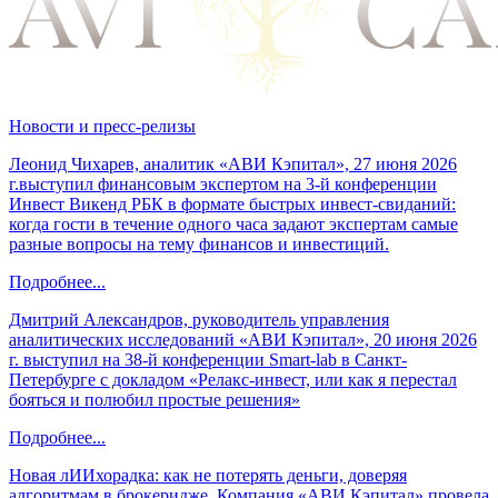
Новости и пресс-релизы
Леонид Чихарев, аналитик «АВИ Кэпитал», 27 июня 2026
г.выступил финансовым экспертом на 3-й конференции
Инвест Викенд РБК в формате быстрых инвест-свиданий:
когда гости в течение одного часа задают экспертам самые
разные вопросы на тему финансов и инвестиций.
Подробнее...
Дмитрий Александров, руководитель управления
аналитических исследований «АВИ Кэпитал», 20 июня 2026
г. выступил на 38-й конференции Smart-lab в Санкт-
Петербурге с докладом «Релакс-инвест, или как я перестал
бояться и полюбил простые решения»
Подробнее...
Новая лИИхорадка: как не потерять деньги, доверяя
алгоритмам в брокеридже. Компания «АВИ Кэпитал» провела