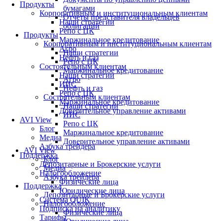
Продукты
бумагами
Корпоративным и институциональным клиентам
Отчеты представителя владельцев
Наши стратегии
облигаций
Репо с ЦК
Продукты
Маржинальное кредитование
Корпоративным и институциональным клиентам
Агро
Наши стратегии
Нефть и газ
Репо с ЦК
Состоятельным клиентам
Маржинальное кредитование
Наши стратегии
Агро
ИИС
Нефть и газ
Репо с ЦК
Состоятельным клиентам
Маржинальное кредитование
Наши стратегии
Доверительное управление активами
ИИС
AVI View
Репо с ЦК
Блог
Маржинальное кредитование
Медиа
Доверительное управление активами
Азбука трейдера
AVI View
Поддержка
Блог
Депозитарные и Брокерские услуги
Медиа
Налогообложение
Азбука трейдера
Физические лица
Поддержка
Юридические лица
Депозитарные и Брокерские услуги
Система QUIK
Налогообложение
Подписка на аналитику
Физические лица
Тарифы