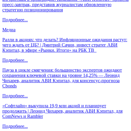
пресс-завтрак, представив журналистам обновленную
стратегию позиционирования
Подробнее...
Медиа
Ралли в акциях: что делать? Инфляционные ожидания растут:
чего ждать от ЦБ? | Дмитрий Сачин, инвест стратег АВИ
Кэпитал, в эфире «Рынки. Итоги» на РБК ТВ
Подробнее...
Пауза в цикле смягчения: большинство экспертов ожидают
сохранения ключевой ставки на уровне 14,25% — Леонид
Чихарев, аналитик АВИ Кэпитал, для консенсус-прогноза
Cbonds
Подробнее...
«Софтлайн» выкупила 19,9 млн акций и планирует
продолжить | Леонид Чихарев, аналитик АВИ Кэпитал, для
ComNews и Rambler
Подробнее...