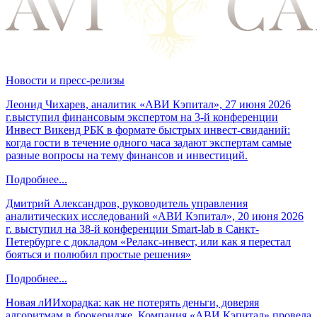
Новости и пресс-релизы
Леонид Чихарев, аналитик «АВИ Кэпитал», 27 июня 2026
г.выступил финансовым экспертом на 3-й конференции
Инвест Викенд РБК в формате быстрых инвест-свиданий:
когда гости в течение одного часа задают экспертам самые
разные вопросы на тему финансов и инвестиций.
Подробнее...
Дмитрий Александров, руководитель управления
аналитических исследований «АВИ Кэпитал», 20 июня 2026
г. выступил на 38-й конференции Smart-lab в Санкт-
Петербурге с докладом «Релакс-инвест, или как я перестал
бояться и полюбил простые решения»
Подробнее...
Новая лИИхорадка: как не потерять деньги, доверяя
алгоритмам в брокеридже. Компания «АВИ Кэпитал» провела