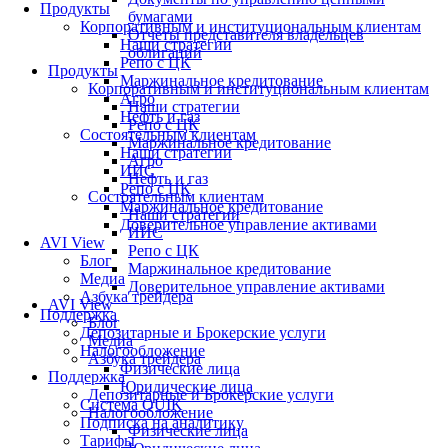
Продукты
бумагами
Корпоративным и институциональным клиентам
Отчеты представителя владельцев
Наши стратегии
облигаций
Репо с ЦК
Продукты
Маржинальное кредитование
Корпоративным и институциональным клиентам
Агро
Наши стратегии
Нефть и газ
Репо с ЦК
Состоятельным клиентам
Маржинальное кредитование
Наши стратегии
Агро
ИИС
Нефть и газ
Репо с ЦК
Состоятельным клиентам
Маржинальное кредитование
Наши стратегии
Доверительное управление активами
ИИС
AVI View
Репо с ЦК
Блог
Маржинальное кредитование
Медиа
Доверительное управление активами
Азбука трейдера
AVI View
Поддержка
Блог
Депозитарные и Брокерские услуги
Медиа
Налогообложение
Азбука трейдера
Физические лица
Поддержка
Юридические лица
Депозитарные и Брокерские услуги
Система QUIK
Налогообложение
Подписка на аналитику
Физические лица
Тарифы