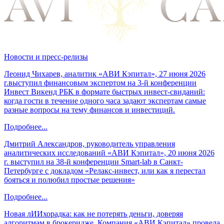
Новости и пресс-релизы
Леонид Чихарев, аналитик «АВИ Кэпитал», 27 июня 2026
г.выступил финансовым экспертом на 3-й конференции
Инвест Викенд РБК в формате быстрых инвест-свиданий:
когда гости в течение одного часа задают экспертам самые
разные вопросы на тему финансов и инвестиций.
Подробнее...
Дмитрий Александров, руководитель управления
аналитических исследований «АВИ Кэпитал», 20 июня 2026
г. выступил на 38-й конференции Smart-lab в Санкт-
Петербурге с докладом «Релакс-инвест, или как я перестал
бояться и полюбил простые решения»
Подробнее...
Новая лИИхорадка: как не потерять деньги, доверяя
алгоритмам в брокеридже. Компания «АВИ Кэпитал» провела