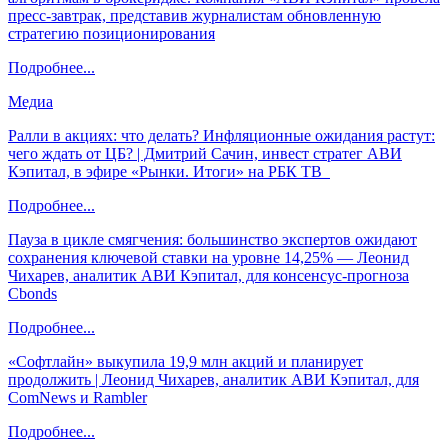
пресс-завтрак, представив журналистам обновленную
стратегию позиционирования
Подробнее...
Медиа
Ралли в акциях: что делать? Инфляционные ожидания растут:
чего ждать от ЦБ? | Дмитрий Сачин, инвест стратег АВИ
Кэпитал, в эфире «Рынки. Итоги» на РБК ТВ
Подробнее...
Пауза в цикле смягчения: большинство экспертов ожидают
сохранения ключевой ставки на уровне 14,25% — Леонид
Чихарев, аналитик АВИ Кэпитал, для консенсус-прогноза
Cbonds
Подробнее...
«Софтлайн» выкупила 19,9 млн акций и планирует
продолжить | Леонид Чихарев, аналитик АВИ Кэпитал, для
ComNews и Rambler
Подробнее...