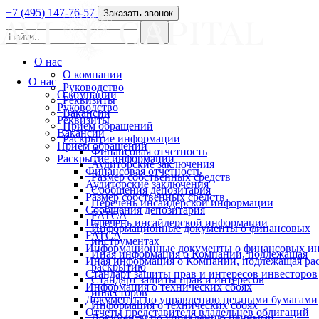
+7 (495) 147-76-57
Заказать звонок
О нас
О компании
О нас
Руководство
О компании
Реквизиты
Руководство
Вакансии
Реквизиты
Прием обращений
Вакансии
Раскрытие информации
Прием обращений
Финансовая отчетность
Раскрытие информации
Аудиторские заключения
Финансовая отчетность
Размер собственных средств
Аудиторские заключения
Сообщения депозитария
Размер собственных средств
Перечень инсайдерской информации
Сообщения депозитария
FATCA
Перечень инсайдерской информации
Информационные документы о финансовых
FATCA
инструментах
Информационные документы о финансовых ин
Иная информация о Компании, подлежащая
Иная информация о Компании, подлежащая р
раскрытию
Стандарт защиты прав и интересов инвесторов
Стандарт защиты прав и интересов
Информация о технических сбоях
инвесторов
Документы по управлению ценными бумагами
Информация о технических сбоях
Отчеты представителя владельцев облигаций
Документы по управлению ценными