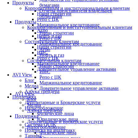
Продукты
бумагами
Корпоративным и институциональным клиентам
Отчеты представителя владельцев
Наши стратегии
облигаций
Репо с ЦК
Продукты
Маржинальное кредитование
Корпоративным и институциональным клиентам
Агро
Наши стратегии
Нефть и газ
Репо с ЦК
Состоятельным клиентам
Маржинальное кредитование
Наши стратегии
Агро
ИИС
Нефть и газ
Репо с ЦК
Состоятельным клиентам
Маржинальное кредитование
Наши стратегии
Доверительное управление активами
ИИС
AVI View
Репо с ЦК
Блог
Маржинальное кредитование
Медиа
Доверительное управление активами
Азбука трейдера
AVI View
Поддержка
Блог
Депозитарные и Брокерские услуги
Медиа
Налогообложение
Азбука трейдера
Физические лица
Поддержка
Юридические лица
Депозитарные и Брокерские услуги
Система QUIK
Налогообложение
Подписка на аналитику
Физические лица
Тарифы