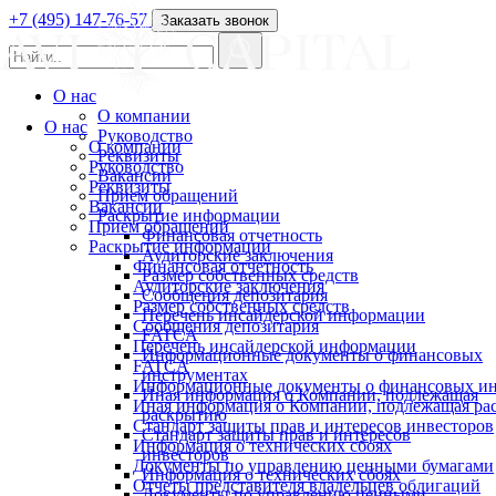
+7 (495) 147-76-57
Заказать звонок
О нас
О компании
О нас
Руководство
О компании
Реквизиты
Руководство
Вакансии
Реквизиты
Прием обращений
Вакансии
Раскрытие информации
Прием обращений
Финансовая отчетность
Раскрытие информации
Аудиторские заключения
Финансовая отчетность
Размер собственных средств
Аудиторские заключения
Сообщения депозитария
Размер собственных средств
Перечень инсайдерской информации
Сообщения депозитария
FATCA
Перечень инсайдерской информации
Информационные документы о финансовых
FATCA
инструментах
Информационные документы о финансовых ин
Иная информация о Компании, подлежащая
Иная информация о Компании, подлежащая р
раскрытию
Стандарт защиты прав и интересов инвесторов
Стандарт защиты прав и интересов
Информация о технических сбоях
инвесторов
Документы по управлению ценными бумагами
Информация о технических сбоях
Отчеты представителя владельцев облигаций
Документы по управлению ценными