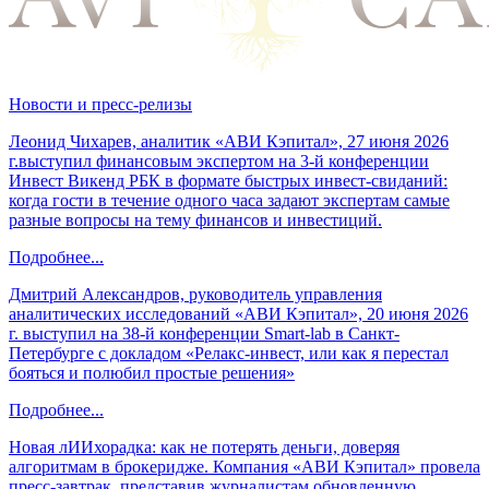
Новости и пресс-релизы
Леонид Чихарев, аналитик «АВИ Кэпитал», 27 июня 2026
г.выступил финансовым экспертом на 3-й конференции
Инвест Викенд РБК в формате быстрых инвест-свиданий:
когда гости в течение одного часа задают экспертам самые
разные вопросы на тему финансов и инвестиций.
Подробнее...
Дмитрий Александров, руководитель управления
аналитических исследований «АВИ Кэпитал», 20 июня 2026
г. выступил на 38-й конференции Smart-lab в Санкт-
Петербурге с докладом «Релакс-инвест, или как я перестал
бояться и полюбил простые решения»
Подробнее...
Новая лИИхорадка: как не потерять деньги, доверяя
алгоритмам в брокеридже. Компания «АВИ Кэпитал» провела
пресс-завтрак, представив журналистам обновленную