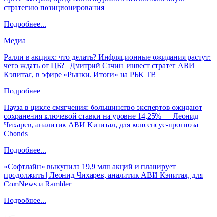
стратегию позиционирования
Подробнее...
Медиа
Ралли в акциях: что делать? Инфляционные ожидания растут:
чего ждать от ЦБ? | Дмитрий Сачин, инвест стратег АВИ
Кэпитал, в эфире «Рынки. Итоги» на РБК ТВ
Подробнее...
Пауза в цикле смягчения: большинство экспертов ожидают
сохранения ключевой ставки на уровне 14,25% — Леонид
Чихарев, аналитик АВИ Кэпитал, для консенсус-прогноза
Cbonds
Подробнее...
«Софтлайн» выкупила 19,9 млн акций и планирует
продолжить | Леонид Чихарев, аналитик АВИ Кэпитал, для
ComNews и Rambler
Подробнее...