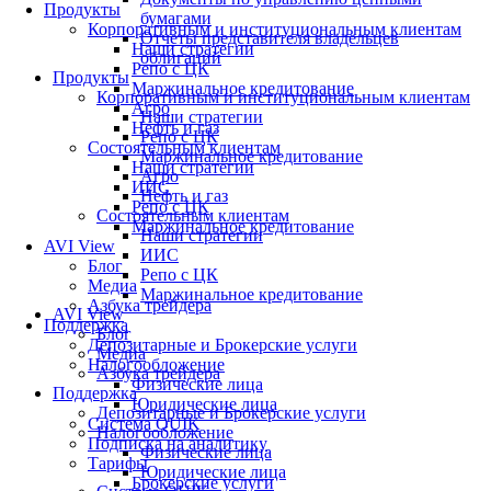
Продукты
бумагами
Корпоративным и институциональным клиентам
Отчеты представителя владельцев
Наши стратегии
облигаций
Репо с ЦК
Продукты
Маржинальное кредитование
Корпоративным и институциональным клиентам
Агро
Наши стратегии
Нефть и газ
Репо с ЦК
Состоятельным клиентам
Маржинальное кредитование
Наши стратегии
Агро
ИИС
Нефть и газ
Репо с ЦК
Состоятельным клиентам
Маржинальное кредитование
Наши стратегии
AVI View
ИИС
Блог
Репо с ЦК
Медиа
Маржинальное кредитование
Азбука трейдера
AVI View
Поддержка
Блог
Депозитарные и Брокерские услуги
Медиа
Налогообложение
Азбука трейдера
Физические лица
Поддержка
Юридические лица
Депозитарные и Брокерские услуги
Система QUIK
Налогообложение
Подписка на аналитику
Физические лица
Тарифы
Юридические лица
Брокерские услуги