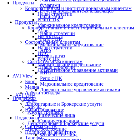
Продукты
бумагами
Корпоративным и институциональным клиентам
Отчеты представителя владельцев
Наши стратегии
облигаций
Репо с ЦК
Продукты
Маржинальное кредитование
Корпоративным и институциональным клиентам
Агро
Наши стратегии
Нефть и газ
Репо с ЦК
Состоятельным клиентам
Маржинальное кредитование
Наши стратегии
Агро
ИИС
Нефть и газ
Репо с ЦК
Состоятельным клиентам
Маржинальное кредитование
Наши стратегии
Доверительное управление активами
ИИС
AVI View
Репо с ЦК
Блог
Маржинальное кредитование
Медиа
Доверительное управление активами
Азбука трейдера
AVI View
Поддержка
Блог
Депозитарные и Брокерские услуги
Медиа
Налогообложение
Азбука трейдера
Физические лица
Поддержка
Юридические лица
Депозитарные и Брокерские услуги
Система QUIK
Налогообложение
Подписка на аналитику
Физические лица
Тарифы