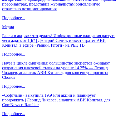
пресс-завтрак, представив журналистам обновленную
стратегию позиционирования
Подробнее...
Медиа
Ралли в акциях: что делать? Инфляционные ожидания растут:
чего ждать от ЦБ? | Дмитрий Сачин, инвест стратег АВИ
Кэпитал, в эфире «Рынки. Итоги» на РБК ТВ
Подробнее...
Пауза в цикле смягчения: большинство экспертов ожидают
сохранения ключевой ставки на уровне 14,25% — Леонид
Чихарев, аналитик АВИ Кэпитал, для консенсус-прогноза
Cbonds
Подробнее...
«Софтлайн» выкупила 19,9 млн акций и планирует
продолжить | Леонид Чихарев, аналитик АВИ Кэпитал, для
ComNews и Rambler
Подробнее...