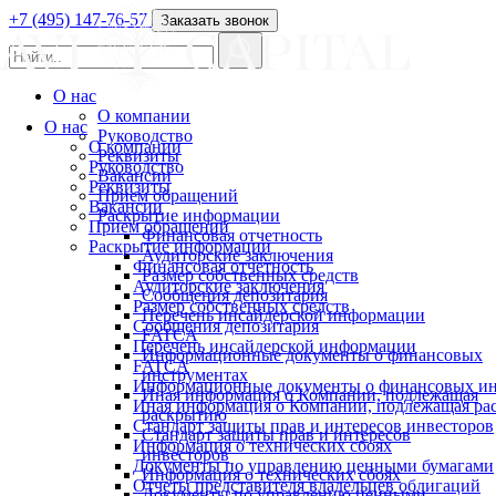
+7 (495) 147-76-57
Заказать звонок
О нас
О компании
О нас
Руководство
О компании
Реквизиты
Руководство
Вакансии
Реквизиты
Прием обращений
Вакансии
Раскрытие информации
Прием обращений
Финансовая отчетность
Раскрытие информации
Аудиторские заключения
Финансовая отчетность
Размер собственных средств
Аудиторские заключения
Сообщения депозитария
Размер собственных средств
Перечень инсайдерской информации
Сообщения депозитария
FATCA
Перечень инсайдерской информации
Информационные документы о финансовых
FATCA
инструментах
Информационные документы о финансовых ин
Иная информация о Компании, подлежащая
Иная информация о Компании, подлежащая р
раскрытию
Стандарт защиты прав и интересов инвесторов
Стандарт защиты прав и интересов
Информация о технических сбоях
инвесторов
Документы по управлению ценными бумагами
Информация о технических сбоях
Отчеты представителя владельцев облигаций
Документы по управлению ценными