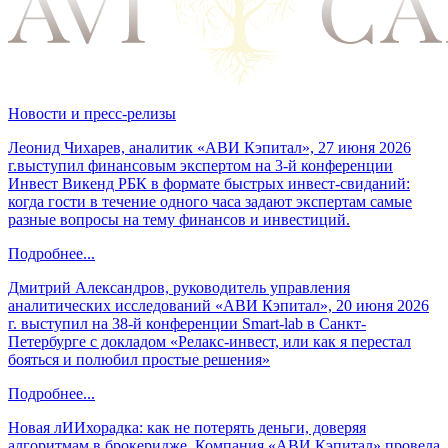
Новости и пресс-релизы
Леонид Чихарев, аналитик «АВИ Кэпитал», 27 июня 2026
г.выступил финансовым экспертом на 3-й конференции
Инвест Викенд РБК в формате быстрых инвест-свиданий:
когда гости в течение одного часа задают экспертам самые
разные вопросы на тему финансов и инвестиций.
Подробнее...
Дмитрий Александров, руководитель управления
аналитических исследований «АВИ Кэпитал», 20 июня 2026
г. выступил на 38-й конференции Smart-lab в Санкт-
Петербурге с докладом «Релакс-инвест, или как я перестал
бояться и полюбил простые решения»
Подробнее...
Новая лИИхорадка: как не потерять деньги, доверяя
алгоритмам в брокеридже. Компания «АВИ Кэпитал» провела