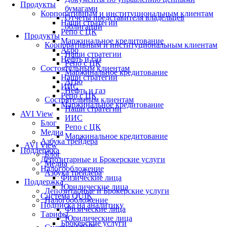
Продукты
бумагами
Корпоративным и институциональным клиентам
Отчеты представителя владельцев
Наши стратегии
облигаций
Репо с ЦК
Продукты
Маржинальное кредитование
Корпоративным и институциональным клиентам
Агро
Наши стратегии
Нефть и газ
Репо с ЦК
Состоятельным клиентам
Маржинальное кредитование
Наши стратегии
Агро
ИИС
Нефть и газ
Репо с ЦК
Состоятельным клиентам
Маржинальное кредитование
Наши стратегии
AVI View
ИИС
Блог
Репо с ЦК
Медиа
Маржинальное кредитование
Азбука трейдера
AVI View
Поддержка
Блог
Депозитарные и Брокерские услуги
Медиа
Налогообложение
Азбука трейдера
Физические лица
Поддержка
Юридические лица
Депозитарные и Брокерские услуги
Система QUIK
Налогообложение
Подписка на аналитику
Физические лица
Тарифы
Юридические лица
Брокерские услуги