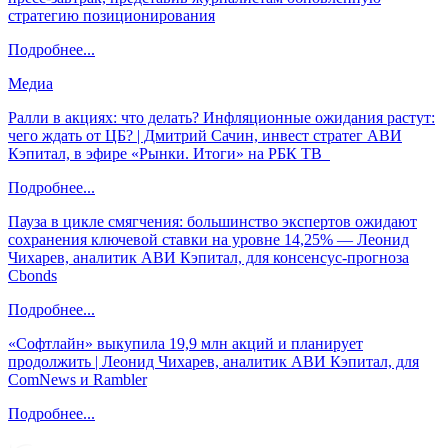
стратегию позиционирования
Подробнее...
Медиа
Ралли в акциях: что делать? Инфляционные ожидания растут:
чего ждать от ЦБ? | Дмитрий Сачин, инвест стратег АВИ
Кэпитал, в эфире «Рынки. Итоги» на РБК ТВ
Подробнее...
Пауза в цикле смягчения: большинство экспертов ожидают
сохранения ключевой ставки на уровне 14,25% — Леонид
Чихарев, аналитик АВИ Кэпитал, для консенсус-прогноза
Cbonds
Подробнее...
«Софтлайн» выкупила 19,9 млн акций и планирует
продолжить | Леонид Чихарев, аналитик АВИ Кэпитал, для
ComNews и Rambler
Подробнее...