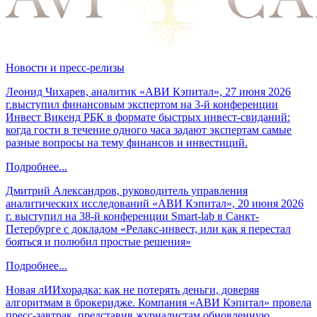
Новости и пресс-релизы
Леонид Чихарев, аналитик «АВИ Кэпитал», 27 июня 2026
г.выступил финансовым экспертом на 3-й конференции
Инвест Викенд РБК в формате быстрых инвест-свиданий:
когда гости в течение одного часа задают экспертам самые
разные вопросы на тему финансов и инвестиций.
Подробнее...
Дмитрий Александров, руководитель управления
аналитических исследований «АВИ Кэпитал», 20 июня 2026
г. выступил на 38-й конференции Smart-lab в Санкт-
Петербурге с докладом «Релакс-инвест, или как я перестал
бояться и полюбил простые решения»
Подробнее...
Новая лИИхорадка: как не потерять деньги, доверяя
алгоритмам в брокеридже. Компания «АВИ Кэпитал» провела
пресс-завтрак, представив журналистам обновленную