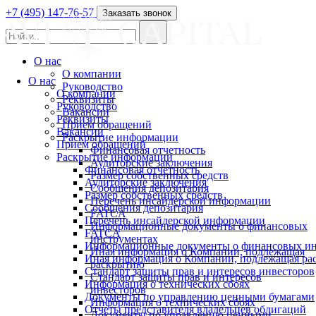
+7 (495) 147-76-57
Заказать звонок
О нас
О компании
О нас
Руководство
О компании
Реквизиты
Руководство
Вакансии
Реквизиты
Прием обращений
Вакансии
Раскрытие информации
Прием обращений
Финансовая отчетность
Раскрытие информации
Аудиторские заключения
Финансовая отчетность
Размер собственных средств
Аудиторские заключения
Сообщения депозитария
Размер собственных средств
Перечень инсайдерской информации
Сообщения депозитария
FATCA
Перечень инсайдерской информации
Информационные документы о финансовых
FATCA
инструментах
Информационные документы о финансовых ин
Иная информация о Компании, подлежащая
Иная информация о Компании, подлежащая р
раскрытию
Стандарт защиты прав и интересов инвесторов
Стандарт защиты прав и интересов
Информация о технических сбоях
инвесторов
Документы по управлению ценными бумагами
Информация о технических сбоях
Отчеты представителя владельцев облигаций
Документы по управлению ценными