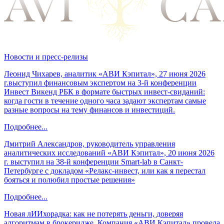
Новости и пресс-релизы
Леонид Чихарев, аналитик «АВИ Кэпитал», 27 июня 2026
г.выступил финансовым экспертом на 3-й конференции
Инвест Викенд РБК в формате быстрых инвест-свиданий:
когда гости в течение одного часа задают экспертам самые
разные вопросы на тему финансов и инвестиций.
Подробнее...
Дмитрий Александров, руководитель управления
аналитических исследований «АВИ Кэпитал», 20 июня 2026
г. выступил на 38-й конференции Smart-lab в Санкт-
Петербурге с докладом «Релакс-инвест, или как я перестал
бояться и полюбил простые решения»
Подробнее...
Новая лИИхорадка: как не потерять деньги, доверяя
алгоритмам в брокеридже. Компания «АВИ Кэпитал» провела