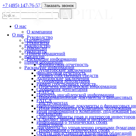
+7 (495) 147-76-57
Заказать звонок
О нас
О компании
О нас
Руководство
О компании
Реквизиты
Руководство
Вакансии
Реквизиты
Прием обращений
Вакансии
Раскрытие информации
Прием обращений
Финансовая отчетность
Раскрытие информации
Аудиторские заключения
Финансовая отчетность
Размер собственных средств
Аудиторские заключения
Сообщения депозитария
Размер собственных средств
Перечень инсайдерской информации
Сообщения депозитария
FATCA
Перечень инсайдерской информации
Информационные документы о финансовых
FATCA
инструментах
Информационные документы о финансовых ин
Иная информация о Компании, подлежащая
Иная информация о Компании, подлежащая р
раскрытию
Стандарт защиты прав и интересов инвесторов
Стандарт защиты прав и интересов
Информация о технических сбоях
инвесторов
Документы по управлению ценными бумагами
Информация о технических сбоях
Отчеты представителя владельцев облигаций
Документы по управлению ценными