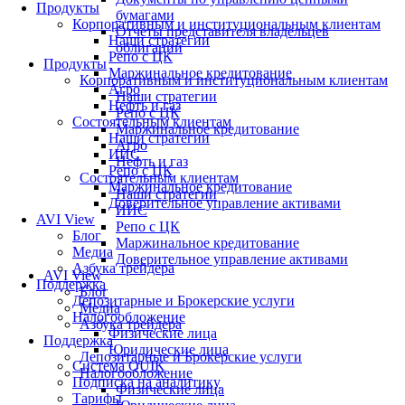
Продукты
бумагами
Корпоративным и институциональным клиентам
Отчеты представителя владельцев
Наши стратегии
облигаций
Репо с ЦК
Продукты
Маржинальное кредитование
Корпоративным и институциональным клиентам
Агро
Наши стратегии
Нефть и газ
Репо с ЦК
Состоятельным клиентам
Маржинальное кредитование
Наши стратегии
Агро
ИИС
Нефть и газ
Репо с ЦК
Состоятельным клиентам
Маржинальное кредитование
Наши стратегии
Доверительное управление активами
ИИС
AVI View
Репо с ЦК
Блог
Маржинальное кредитование
Медиа
Доверительное управление активами
Азбука трейдера
AVI View
Поддержка
Блог
Депозитарные и Брокерские услуги
Медиа
Налогообложение
Азбука трейдера
Физические лица
Поддержка
Юридические лица
Депозитарные и Брокерские услуги
Система QUIK
Налогообложение
Подписка на аналитику
Физические лица
Тарифы