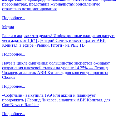
пресс-завтрак, представив журналистам обновленную
стратегию позиционирования
Подробнее...
Медиа
Ралли в акциях: что делать? Инфляционные ожидания растут:
чего ждать от ЦБ? | Дмитрий Сачин, инвест стратег АВИ
Кэпитал, в эфире «Рынки. Итоги» на РБК ТВ
Подробнее...
Пауза в цикле смягчения: большинство экспертов ожидают
сохранения ключевой ставки на уровне 14,25% — Леонид
Чихарев, аналитик АВИ Кэпитал, для консенсус-прогноза
Cbonds
Подробнее...
«Софтлайн» выкупила 19,9 млн акций и планирует
продолжить | Леонид Чихарев, аналитик АВИ Кэпитал, для
ComNews и Rambler
Подробнее...