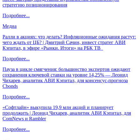
стратегию позиционирования
Подробнее...
Медиа
Ралли в акциях: что делать? Инфляционные ожидания растут:
чего ждать от ЦБ? | Дмитрий Сачин, инвест стратег АВИ
Кэпитал, в эфире «Рынки. Итоги» на РБК ТВ
Подробнее...
Пауза в цикле смягчения: большинство экспертов ожидают
сохранения ключевой ставки на уровне 14,25% — Леонид
Чихарев, аналитик АВИ Кэпитал, для консенсус-прогноза
Cbonds
Подробнее...
«Софтлайн» выкупила 19,9 млн акций и планирует
продолжить | Леонид Чихарев, аналитик АВИ Кэпитал, для
ComNews и Rambler
Подробнее...