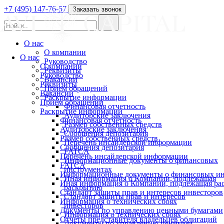
+7 (495) 147-76-57
Заказать звонок
О нас
О компании
О нас
Руководство
О компании
Реквизиты
Руководство
Вакансии
Реквизиты
Прием обращений
Вакансии
Раскрытие информации
Прием обращений
Финансовая отчетность
Раскрытие информации
Аудиторские заключения
Финансовая отчетность
Размер собственных средств
Аудиторские заключения
Сообщения депозитария
Размер собственных средств
Перечень инсайдерской информации
Сообщения депозитария
FATCA
Перечень инсайдерской информации
Информационные документы о финансовых
FATCA
инструментах
Информационные документы о финансовых ин
Иная информация о Компании, подлежащая
Иная информация о Компании, подлежащая р
раскрытию
Стандарт защиты прав и интересов инвесторов
Стандарт защиты прав и интересов
Информация о технических сбоях
инвесторов
Документы по управлению ценными бумагами
Информация о технических сбоях
Отчеты представителя владельцев облигаций
Документы по управлению ценными