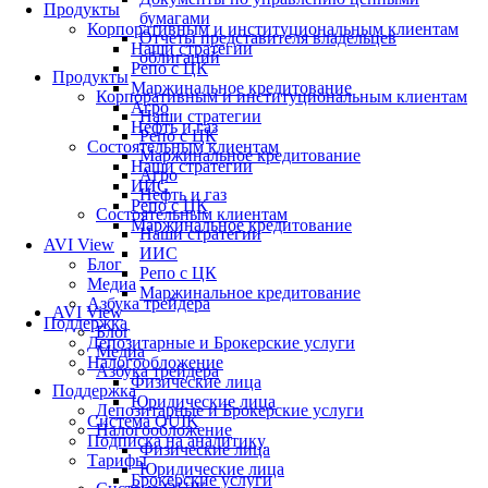
Продукты
бумагами
Корпоративным и институциональным клиентам
Отчеты представителя владельцев
Наши стратегии
облигаций
Репо с ЦК
Продукты
Маржинальное кредитование
Корпоративным и институциональным клиентам
Агро
Наши стратегии
Нефть и газ
Репо с ЦК
Состоятельным клиентам
Маржинальное кредитование
Наши стратегии
Агро
ИИС
Нефть и газ
Репо с ЦК
Состоятельным клиентам
Маржинальное кредитование
Наши стратегии
AVI View
ИИС
Блог
Репо с ЦК
Медиа
Маржинальное кредитование
Азбука трейдера
AVI View
Поддержка
Блог
Депозитарные и Брокерские услуги
Медиа
Налогообложение
Азбука трейдера
Физические лица
Поддержка
Юридические лица
Депозитарные и Брокерские услуги
Система QUIK
Налогообложение
Подписка на аналитику
Физические лица
Тарифы
Юридические лица
Брокерские услуги