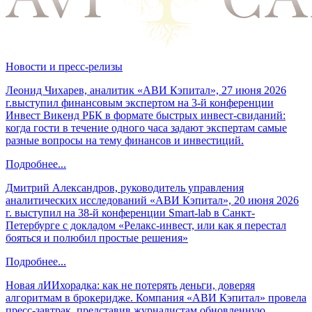
Новости и пресс-релизы
Леонид Чихарев, аналитик «АВИ Кэпитал», 27 июня 2026
г.выступил финансовым экспертом на 3-й конференции
Инвест Викенд РБК в формате быстрых инвест-свиданий:
когда гости в течение одного часа задают экспертам самые
разные вопросы на тему финансов и инвестиций.
Подробнее...
Дмитрий Александров, руководитель управления
аналитических исследований «АВИ Кэпитал», 20 июня 2026
г. выступил на 38-й конференции Smart-lab в Санкт-
Петербурге с докладом «Релакс-инвест, или как я перестал
бояться и полюбил простые решения»
Подробнее...
Новая лИИхорадка: как не потерять деньги, доверяя
алгоритмам в брокеридже. Компания «АВИ Кэпитал» провела
пресс-завтрак, представив журналистам обновленную