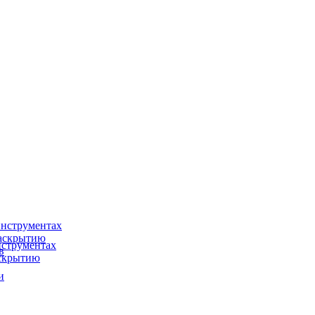
нструментах
раскрытию
струментах
в
аскрытию
и