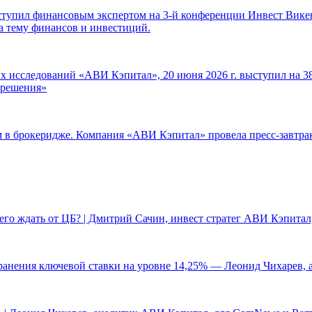
ступил финансовым экспертом на 3-й конференции Инвест Викен
а тему финансов и инвестиций.
 исследований «АВИ Кэпитал», 20 июня 2026 г. выступил на 38
е решения»
ам в брокеридже. Компания «АВИ Кэпитал» провела пресс-завтр
чего ждать от ЦБ? | Дмитрий Сачин, инвест стратег АВИ Кэпита
ранения ключевой ставки на уровне 14,25% — Леонид Чихарев, 