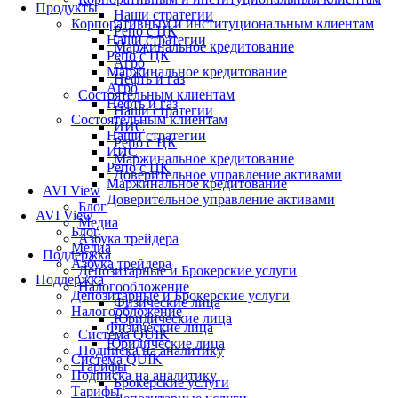
Продукты
Наши стратегии
Корпоративным и институциональным клиентам
Репо с ЦК
Наши стратегии
Маржинальное кредитование
Репо с ЦК
Агро
Маржинальное кредитование
Нефть и газ
Агро
Состоятельным клиентам
Нефть и газ
Наши стратегии
Состоятельным клиентам
ИИС
Наши стратегии
Репо с ЦК
ИИС
Маржинальное кредитование
Репо с ЦК
Доверительное управление активами
Маржинальное кредитование
AVI View
Доверительное управление активами
Блог
AVI View
Медиа
Блог
Азбука трейдера
Медиа
Поддержка
Азбука трейдера
Депозитарные и Брокерские услуги
Поддержка
Налогообложение
Депозитарные и Брокерские услуги
Физические лица
Налогообложение
Юридические лица
Физические лица
Система QUIK
Юридические лица
Подписка на аналитику
Система QUIK
Тарифы
Подписка на аналитику
Брокерские услуги
Тарифы