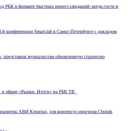
д РБК в формате быстрых инвест-свиданий: когда гости в
-й конференции Smart-lab в Санкт-Петербурге с докладом
ак, представив журналистам обновленную стратегию
л, в эфире «Рынки. Итоги» на РБК ТВ
аналитик АВИ Кэпитал, для консенсус-прогноза Cbonds