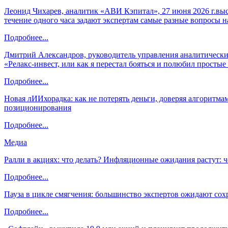
Леонид Чихарев, аналитик «АВИ Кэпитал», 27 июня 2026 г.вы
течение одного часа задают экспертам самые разные вопросы н
Подробнее...
Дмитрий Александров, руководитель управления аналитических
«Релакс-инвест, или как я перестал бояться и полюбил просты
Подробнее...
Новая лИИхорадка: как не потерять деньги, доверяя алгоритм
позиционирования
Подробнее...
Медиа
Ралли в акциях: что делать? Инфляционные ожидания растут: 
Подробнее...
Пауза в цикле смягчения: большинство экспертов ожидают сох
Подробнее...