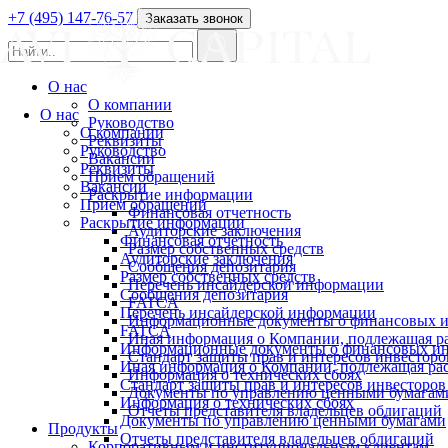
+7 (495) 147-76-57
Заказать звонок
О нас
О компании
О нас
Руководство
О компании
Реквизиты
Руководство
Вакансии
Реквизиты
Прием обращений
Вакансии
Раскрытие информации
Прием обращений
Финансовая отчетность
Раскрытие информации
Аудиторские заключения
Финансовая отчетность
Размер собственных средств
Аудиторские заключения
Сообщения депозитария
Размер собственных средств
Перечень инсайдерской информации
Сообщения депозитария
FATCA
Перечень инсайдерской информации
Информационные документы о финансовых и
FATCA
Иная информация о Компании, подлежащая 
Информационные документы о финансовых ин
Стандарт защиты прав и интересов инвесторо
Иная информация о Компании, подлежащая р
Информация о технических сбоях
Стандарт защиты прав и интересов инвесторов
Документы по управлению ценными бумагам
Информация о технических сбоях
Отчеты представителя владельцев облигаций
Документы по управлению ценными бумагами
Продукты
Отчеты представителя владельцев облигаций
Корпоративным и институциональным клиентам