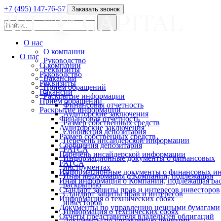
+7 (495) 147-76-57
Заказать звонок
О нас
О компании
О нас
Руководство
О компании
Реквизиты
Руководство
Вакансии
Реквизиты
Прием обращений
Вакансии
Раскрытие информации
Прием обращений
Финансовая отчетность
Раскрытие информации
Аудиторские заключения
Финансовая отчетность
Размер собственных средств
Аудиторские заключения
Сообщения депозитария
Размер собственных средств
Перечень инсайдерской информации
Сообщения депозитария
FATCA
Перечень инсайдерской информации
Информационные документы о финансовых
FATCA
инструментах
Информационные документы о финансовых ин
Иная информация о Компании, подлежащая
Иная информация о Компании, подлежащая р
раскрытию
Стандарт защиты прав и интересов инвесторов
Стандарт защиты прав и интересов
Информация о технических сбоях
инвесторов
Документы по управлению ценными бумагами
Информация о технических сбоях
Отчеты представителя владельцев облигаций
Документы по управлению ценными