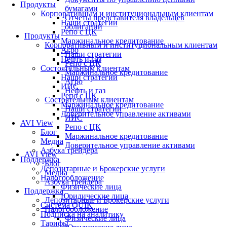
Продукты
бумагами
Корпоративным и институциональным клиентам
Отчеты представителя владельцев
Наши стратегии
облигаций
Репо с ЦК
Продукты
Маржинальное кредитование
Корпоративным и институциональным клиентам
Агро
Наши стратегии
Нефть и газ
Репо с ЦК
Состоятельным клиентам
Маржинальное кредитование
Наши стратегии
Агро
ИИС
Нефть и газ
Репо с ЦК
Состоятельным клиентам
Маржинальное кредитование
Наши стратегии
Доверительное управление активами
ИИС
AVI View
Репо с ЦК
Блог
Маржинальное кредитование
Медиа
Доверительное управление активами
Азбука трейдера
AVI View
Поддержка
Блог
Депозитарные и Брокерские услуги
Медиа
Налогообложение
Азбука трейдера
Физические лица
Поддержка
Юридические лица
Депозитарные и Брокерские услуги
Система QUIK
Налогообложение
Подписка на аналитику
Физические лица
Тарифы