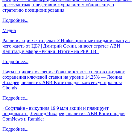
пресс-завтрак, представив журналистам обновленную
стратегию позиционирования
Подробнее...
Медиа
Ралли в акциях: что делать? Инфляционные ожидания растут:
чего ждать от ЦБ? | Дмитрий Сачин, инвест стратег АВИ
Кэпитал, в эфире «Рынки. Итоги» на РБК ТВ
Подробнее...
Пауза в цикле смягчения: большинство экспертов ожидают
сохранения ключевой ставки на уровне 14,25% — Леонид
Чихарев, аналитик АВИ Кэпитал, для консенсус-прогноза
Cbonds
Подробнее...
«Софтлайн» выкупила 19,9 млн акций и планирует
продолжить | Леонид Чихарев, аналитик АВИ Кэпитал, для
ComNews и Rambler
Подробнее...