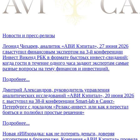
Новости и пресс-релизы
Леонид Чихарев, аналитик «АВИ Кэпитал», 27 июня 2026
г.выступил финансовым экспертом на 3-й конференции
Инвест Викенд РБК в формате быстрых инвест-свиданий:
когда гости в течение одного часа задают экспертам самые
разные вопросы на тему финансов и инвестиций.
Подробнее...
Дмитрий Александров, руководитель управления
аналитических исследований «АВИ Кэпитал», 20 июня 2026
г. выступил на 38-й конференции Smart-lab в Санкт-
Петербурге с докладом «Релакс-инвест, или как я перестал
бояться и полюбил простые решения»
Подробнее...
Новая лИИхорадка: как не потерять деньги, доверяя
алгоритмам в брокеридже. Компания «АВИ Кэпитал» провела