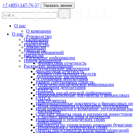
+7 (495) 147-76-57
Заказать звонок
О нас
О компании
О нас
Руководство
О компании
Реквизиты
Руководство
Вакансии
Реквизиты
Прием обращений
Вакансии
Раскрытие информации
Прием обращений
Финансовая отчетность
Раскрытие информации
Аудиторские заключения
Финансовая отчетность
Размер собственных средств
Аудиторские заключения
Сообщения депозитария
Размер собственных средств
Перечень инсайдерской информации
Сообщения депозитария
FATCA
Перечень инсайдерской информации
Информационные документы о финансовых
FATCA
инструментах
Информационные документы о финансовых ин
Иная информация о Компании, подлежащая
Иная информация о Компании, подлежащая р
раскрытию
Стандарт защиты прав и интересов инвесторов
Стандарт защиты прав и интересов
Информация о технических сбоях
инвесторов
Документы по управлению ценными бумагами
Информация о технических сбоях
Отчеты представителя владельцев облигаций
Документы по управлению ценными