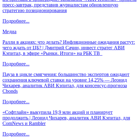
пресс-завтрак, представив журналистам обновленную
стратегию позиционирования
Подробнее...
Медиа
Ралли в акциях: что делать? Инфляционные ожидания растут:
чего ждать от ЦБ? | Дмитрий Сачин, инвест стратег АВИ
Кэпитал, в эфире «Рынки. Итоги» на РБК ТВ
Подробнее...
Пауза в цикле смягчения: большинство экспертов ожидают
сохранения ключевой ставки на уровне 14,25% — Леонид
Чихарев, аналитик АВИ Кэпитал, для консенсус-прогноза
Cbonds
Подробнее...
«Софтлайн» выкупила 19,9 млн акций и планирует
продолжить | Леонид Чихарев, аналитик АВИ Кэпитал, для
ComNews и Rambler
Подробнее...