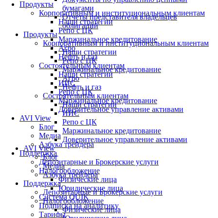
Продукты
бумагами
Корпоративным и институциональным клиентам
Отчеты представителя владельцев
Наши стратегии
облигаций
Репо с ЦК
Продукты
Маржинальное кредитование
Корпоративным и институциональным клиентам
Агро
Наши стратегии
Нефть и газ
Репо с ЦК
Состоятельным клиентам
Маржинальное кредитование
Наши стратегии
Агро
ИИС
Нефть и газ
Репо с ЦК
Состоятельным клиентам
Маржинальное кредитование
Наши стратегии
Доверительное управление активами
ИИС
AVI View
Репо с ЦК
Блог
Маржинальное кредитование
Медиа
Доверительное управление активами
Азбука трейдера
AVI View
Поддержка
Блог
Депозитарные и Брокерские услуги
Медиа
Налогообложение
Азбука трейдера
Физические лица
Поддержка
Юридические лица
Депозитарные и Брокерские услуги
Система QUIK
Налогообложение
Подписка на аналитику
Физические лица
Тарифы