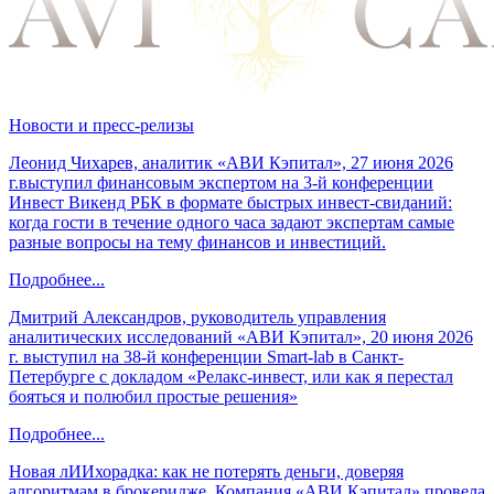
Новости и пресс-релизы
Леонид Чихарев, аналитик «АВИ Кэпитал», 27 июня 2026
г.выступил финансовым экспертом на 3-й конференции
Инвест Викенд РБК в формате быстрых инвест-свиданий:
когда гости в течение одного часа задают экспертам самые
разные вопросы на тему финансов и инвестиций.
Подробнее...
Дмитрий Александров, руководитель управления
аналитических исследований «АВИ Кэпитал», 20 июня 2026
г. выступил на 38-й конференции Smart-lab в Санкт-
Петербурге с докладом «Релакс-инвест, или как я перестал
бояться и полюбил простые решения»
Подробнее...
Новая лИИхорадка: как не потерять деньги, доверяя
алгоритмам в брокеридже. Компания «АВИ Кэпитал» провела