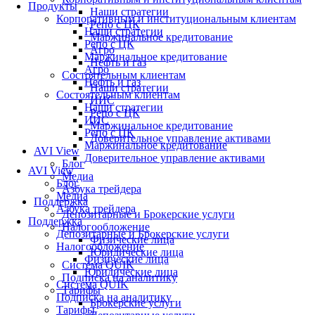
Продукты
Наши стратегии
Корпоративным и институциональным клиентам
Репо с ЦК
Наши стратегии
Маржинальное кредитование
Репо с ЦК
Агро
Маржинальное кредитование
Нефть и газ
Агро
Состоятельным клиентам
Нефть и газ
Наши стратегии
Состоятельным клиентам
ИИС
Наши стратегии
Репо с ЦК
ИИС
Маржинальное кредитование
Репо с ЦК
Доверительное управление активами
Маржинальное кредитование
AVI View
Доверительное управление активами
Блог
AVI View
Медиа
Блог
Азбука трейдера
Медиа
Поддержка
Азбука трейдера
Депозитарные и Брокерские услуги
Поддержка
Налогообложение
Депозитарные и Брокерские услуги
Физические лица
Налогообложение
Юридические лица
Физические лица
Система QUIK
Юридические лица
Подписка на аналитику
Система QUIK
Тарифы
Подписка на аналитику
Брокерские услуги
Тарифы