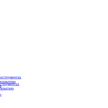
нструментах
раскрытию
струментах
в
аскрытию
и