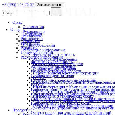
+7 (495) 147-76-57
Заказать звонок
О нас
О компании
О нас
Руководство
О компании
Реквизиты
Руководство
Вакансии
Реквизиты
Прием обращений
Вакансии
Раскрытие информации
Прием обращений
Финансовая отчетность
Раскрытие информации
Аудиторские заключения
Финансовая отчетность
Размер собственных средств
Аудиторские заключения
Сообщения депозитария
Размер собственных средств
Перечень инсайдерской информации
Сообщения депозитария
FATCA
Перечень инсайдерской информации
Информационные документы о финансовых и
FATCA
Иная информация о Компании, подлежащая 
Информационные документы о финансовых ин
Стандарт защиты прав и интересов инвесторо
Иная информация о Компании, подлежащая р
Информация о технических сбоях
Стандарт защиты прав и интересов инвесторов
Документы по управлению ценными бумагам
Информация о технических сбоях
Отчеты представителя владельцев облигаций
Документы по управлению ценными бумагами
Продукты
Отчеты представителя владельцев облигаций
Корпоративным и институциональным клиентам