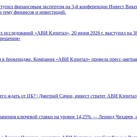
ступил финансовым экспертом на 3-й конференции Инвест Викен
а тему финансов и инвестиций.
 исследований «АВИ Кэпитал», 20 июня 2026 г. выступил на 38
е решения»
ам в брокеридже. Компания «АВИ Кэпитал» провела пресс-завтр
чего ждать от ЦБ? | Дмитрий Сачин, инвест стратег АВИ Кэпита
ранения ключевой ставки на уровне 14,25% — Леонид Чихарев, 