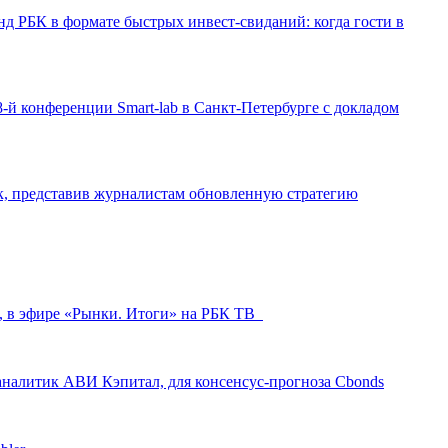
д РБК в формате быстрых инвест-свиданий: когда гости в
-й конференции Smart-lab в Санкт-Петербурге с докладом
ак, представив журналистам обновленную стратегию
л, в эфире «Рынки. Итоги» на РБК ТВ
аналитик АВИ Кэпитал, для консенсус-прогноза Cbonds