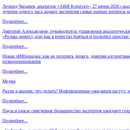
Леонид Чихарев, аналитик «АВИ Кэпитал», 27 июня 2026 г.вы
течение одного часа задают экспертам самые разные вопросы н
Подробнее...
Дмитрий Александров, руководитель управления аналитических
«Релакс-инвест, или как я перестал бояться и полюбил просты
Подробнее...
Новая лИИхорадка: как не потерять деньги, доверяя алгоритм
позиционирования
Подробнее...
Медиа
Ралли в акциях: что делать? Инфляционные ожидания растут: 
Подробнее...
Пауза в цикле смягчения: большинство экспертов ожидают сох
Подробнее...