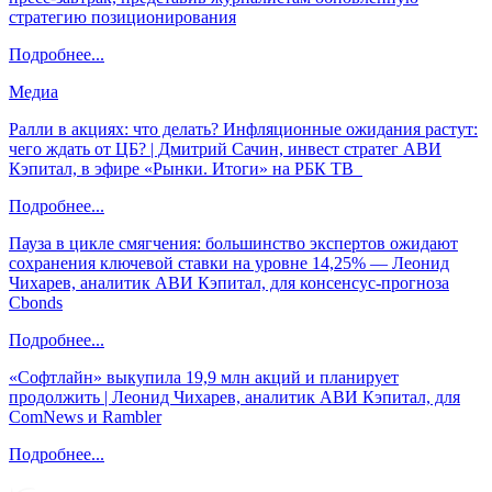
стратегию позиционирования
Подробнее...
Медиа
Ралли в акциях: что делать? Инфляционные ожидания растут:
чего ждать от ЦБ? | Дмитрий Сачин, инвест стратег АВИ
Кэпитал, в эфире «Рынки. Итоги» на РБК ТВ
Подробнее...
Пауза в цикле смягчения: большинство экспертов ожидают
сохранения ключевой ставки на уровне 14,25% — Леонид
Чихарев, аналитик АВИ Кэпитал, для консенсус-прогноза
Cbonds
Подробнее...
«Софтлайн» выкупила 19,9 млн акций и планирует
продолжить | Леонид Чихарев, аналитик АВИ Кэпитал, для
ComNews и Rambler
Подробнее...