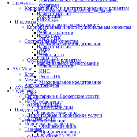
Продукты
бумагами
Корпоративным и институциональным клиентам
Отчеты представителя владельцев
Наши стратегии
облигаций
Репо с ЦК
Продукты
Маржинальное кредитование
Корпоративным и институциональным клиентам
Агро
Наши стратегии
Нефть и газ
Репо с ЦК
Состоятельным клиентам
Маржинальное кредитование
Наши стратегии
Агро
ИИС
Нефть и газ
Репо с ЦК
Состоятельным клиентам
Маржинальное кредитование
Наши стратегии
AVI View
ИИС
Блог
Репо с ЦК
Медиа
Маржинальное кредитование
Азбука трейдера
AVI View
Поддержка
Блог
Депозитарные и Брокерские услуги
Медиа
Налогообложение
Азбука трейдера
Физические лица
Поддержка
Юридические лица
Депозитарные и Брокерские услуги
Система QUIK
Налогообложение
Подписка на аналитику
Физические лица
Тарифы
Юридические лица
Брокерские услуги