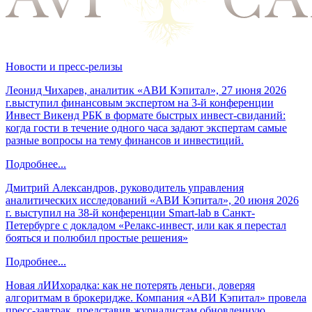
Новости и пресс-релизы
Леонид Чихарев, аналитик «АВИ Кэпитал», 27 июня 2026
г.выступил финансовым экспертом на 3-й конференции
Инвест Викенд РБК в формате быстрых инвест-свиданий:
когда гости в течение одного часа задают экспертам самые
разные вопросы на тему финансов и инвестиций.
Подробнее...
Дмитрий Александров, руководитель управления
аналитических исследований «АВИ Кэпитал», 20 июня 2026
г. выступил на 38-й конференции Smart-lab в Санкт-
Петербурге с докладом «Релакс-инвест, или как я перестал
бояться и полюбил простые решения»
Подробнее...
Новая лИИхорадка: как не потерять деньги, доверяя
алгоритмам в брокеридже. Компания «АВИ Кэпитал» провела
пресс-завтрак, представив журналистам обновленную