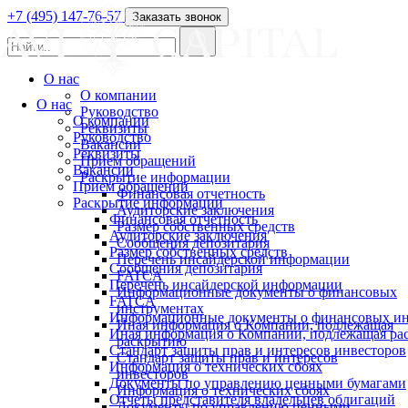
+7 (495) 147-76-57
Заказать звонок
О нас
О компании
О нас
Руководство
О компании
Реквизиты
Руководство
Вакансии
Реквизиты
Прием обращений
Вакансии
Раскрытие информации
Прием обращений
Финансовая отчетность
Раскрытие информации
Аудиторские заключения
Финансовая отчетность
Размер собственных средств
Аудиторские заключения
Сообщения депозитария
Размер собственных средств
Перечень инсайдерской информации
Сообщения депозитария
FATCA
Перечень инсайдерской информации
Информационные документы о финансовых
FATCA
инструментах
Информационные документы о финансовых ин
Иная информация о Компании, подлежащая
Иная информация о Компании, подлежащая р
раскрытию
Стандарт защиты прав и интересов инвесторов
Стандарт защиты прав и интересов
Информация о технических сбоях
инвесторов
Документы по управлению ценными бумагами
Информация о технических сбоях
Отчеты представителя владельцев облигаций
Документы по управлению ценными