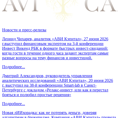
Новости и пресс-релизы
Леонид Чихарев, аналитик «АВИ Кэпитал», 27 июня 2026
г.выступил финансовым экспертом на 3-й конференции
Инвест Викенд РБК в формате быстрых инвест-свиданий:
когда гости в течение одного часа задают экспертам самые
разные вопросы на тему финансов и инвестиций.
Подробнее...
Дмитрий Александров, руководитель управления
аналитических исследований «АВИ Кэпитал», 20 июня 2026
г. выступил на 38-й конференции Smart-lab в Санкт-
Петербурге с докладом «Релакс-инвест, или как я перестал
бояться и полюбил простые решения»
Подробнее...
Новая лИИхорадка: как не потерять деньги, доверяя
алгоритмам в брокеридже. Компания «АВИ Кэпитал» провела