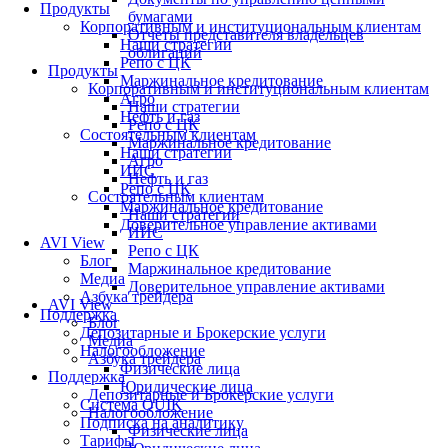
Продукты
бумагами
Корпоративным и институциональным клиентам
Отчеты представителя владельцев
Наши стратегии
облигаций
Репо с ЦК
Продукты
Маржинальное кредитование
Корпоративным и институциональным клиентам
Агро
Наши стратегии
Нефть и газ
Репо с ЦК
Состоятельным клиентам
Маржинальное кредитование
Наши стратегии
Агро
ИИС
Нефть и газ
Репо с ЦК
Состоятельным клиентам
Маржинальное кредитование
Наши стратегии
Доверительное управление активами
ИИС
AVI View
Репо с ЦК
Блог
Маржинальное кредитование
Медиа
Доверительное управление активами
Азбука трейдера
AVI View
Поддержка
Блог
Депозитарные и Брокерские услуги
Медиа
Налогообложение
Азбука трейдера
Физические лица
Поддержка
Юридические лица
Депозитарные и Брокерские услуги
Система QUIK
Налогообложение
Подписка на аналитику
Физические лица
Тарифы