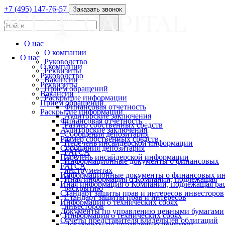
+7 (495) 147-76-57
Заказать звонок
О нас
О компании
О нас
Руководство
О компании
Реквизиты
Руководство
Вакансии
Реквизиты
Прием обращений
Вакансии
Раскрытие информации
Прием обращений
Финансовая отчетность
Раскрытие информации
Аудиторские заключения
Финансовая отчетность
Размер собственных средств
Аудиторские заключения
Сообщения депозитария
Размер собственных средств
Перечень инсайдерской информации
Сообщения депозитария
FATCA
Перечень инсайдерской информации
Информационные документы о финансовых
FATCA
инструментах
Информационные документы о финансовых ин
Иная информация о Компании, подлежащая
Иная информация о Компании, подлежащая р
раскрытию
Стандарт защиты прав и интересов инвесторов
Стандарт защиты прав и интересов
Информация о технических сбоях
инвесторов
Документы по управлению ценными бумагами
Информация о технических сбоях
Отчеты представителя владельцев облигаций
Документы по управлению ценными