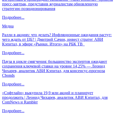
пресс-завтрак, представив журналистам обновленную
стратегию позиционирования
Подробнее...
Медиа
Ралли в акциях: что делать? Инфляционные ожидания растут:
чего ждать от ЦБ? | Дмитрий Сачин, инвест стратег АВИ
Кэпитал, в эфире «Рынки. Итоги» на РБК ТВ
Подробнее...
Пауза в цикле смягчения: большинство экспертов ожидают
сохранения ключевой ставки на уровне 14,25% — Леонид
Чихарев, аналитик АВИ Кэпитал, для консенсус-прогноза
Cbonds
Подробнее...
«Софтлайн» выкупила 19,9 млн акций и планирует
продолжить | Леонид Чихарев, аналитик АВИ Кэпитал, для
ComNews и Rambler
Подробнее...