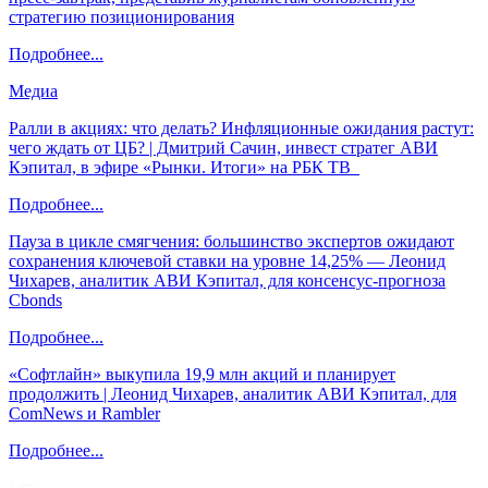
стратегию позиционирования
Подробнее...
Медиа
Ралли в акциях: что делать? Инфляционные ожидания растут:
чего ждать от ЦБ? | Дмитрий Сачин, инвест стратег АВИ
Кэпитал, в эфире «Рынки. Итоги» на РБК ТВ
Подробнее...
Пауза в цикле смягчения: большинство экспертов ожидают
сохранения ключевой ставки на уровне 14,25% — Леонид
Чихарев, аналитик АВИ Кэпитал, для консенсус-прогноза
Cbonds
Подробнее...
«Софтлайн» выкупила 19,9 млн акций и планирует
продолжить | Леонид Чихарев, аналитик АВИ Кэпитал, для
ComNews и Rambler
Подробнее...