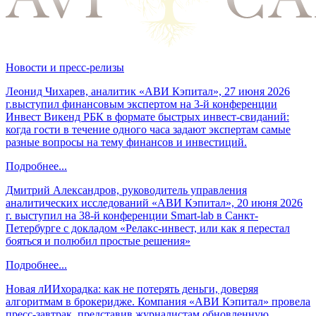
Новости и пресс-релизы
Леонид Чихарев, аналитик «АВИ Кэпитал», 27 июня 2026
г.выступил финансовым экспертом на 3-й конференции
Инвест Викенд РБК в формате быстрых инвест-свиданий:
когда гости в течение одного часа задают экспертам самые
разные вопросы на тему финансов и инвестиций.
Подробнее...
Дмитрий Александров, руководитель управления
аналитических исследований «АВИ Кэпитал», 20 июня 2026
г. выступил на 38-й конференции Smart-lab в Санкт-
Петербурге с докладом «Релакс-инвест, или как я перестал
бояться и полюбил простые решения»
Подробнее...
Новая лИИхорадка: как не потерять деньги, доверяя
алгоритмам в брокеридже. Компания «АВИ Кэпитал» провела
пресс-завтрак, представив журналистам обновленную