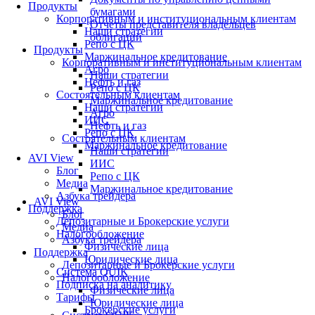
Продукты
бумагами
Корпоративным и институциональным клиентам
Отчеты представителя владельцев
Наши стратегии
облигаций
Репо с ЦК
Продукты
Маржинальное кредитование
Корпоративным и институциональным клиентам
Агро
Наши стратегии
Нефть и газ
Репо с ЦК
Состоятельным клиентам
Маржинальное кредитование
Наши стратегии
Агро
ИИС
Нефть и газ
Репо с ЦК
Состоятельным клиентам
Маржинальное кредитование
Наши стратегии
AVI View
ИИС
Блог
Репо с ЦК
Медиа
Маржинальное кредитование
Азбука трейдера
AVI View
Поддержка
Блог
Депозитарные и Брокерские услуги
Медиа
Налогообложение
Азбука трейдера
Физические лица
Поддержка
Юридические лица
Депозитарные и Брокерские услуги
Система QUIK
Налогообложение
Подписка на аналитику
Физические лица
Тарифы
Юридические лица
Брокерские услуги