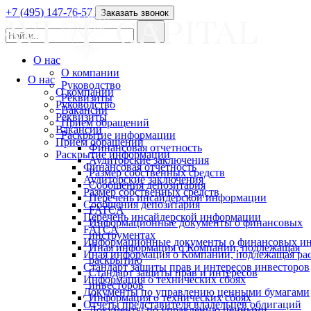
+7 (495) 147-76-57
Заказать звонок
О нас
О компании
О нас
Руководство
О компании
Реквизиты
Руководство
Вакансии
Реквизиты
Прием обращений
Вакансии
Раскрытие информации
Прием обращений
Финансовая отчетность
Раскрытие информации
Аудиторские заключения
Финансовая отчетность
Размер собственных средств
Аудиторские заключения
Сообщения депозитария
Размер собственных средств
Перечень инсайдерской информации
Сообщения депозитария
FATCA
Перечень инсайдерской информации
Информационные документы о финансовых
FATCA
инструментах
Информационные документы о финансовых ин
Иная информация о Компании, подлежащая
Иная информация о Компании, подлежащая р
раскрытию
Стандарт защиты прав и интересов инвесторов
Стандарт защиты прав и интересов
Информация о технических сбоях
инвесторов
Документы по управлению ценными бумагами
Информация о технических сбоях
Отчеты представителя владельцев облигаций
Документы по управлению ценными