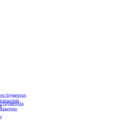
нструментах
раскрытию
струментах
в
аскрытию
и