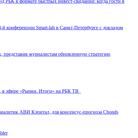
д РБК в формате быстрых инвест-свиданий: когда гости в
-й конференции Smart-lab в Санкт-Петербурге с докладом
ак, представив журналистам обновленную стратегию
л, в эфире «Рынки. Итоги» на РБК ТВ
аналитик АВИ Кэпитал, для консенсус-прогноза Cbonds
bler