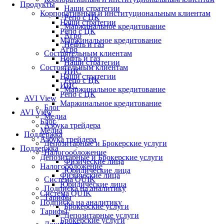
Продукты
Наши стратегии
Корпоративным и институциональным клиентам
Репо с ЦК
Наши стратегии
Маржинальное кредитование
Репо с ЦК
Агро
Маржинальное кредитование
Нефть и газ
Агро
Состоятельным клиентам
Нефть и газ
Наши стратегии
Состоятельным клиентам
ИИС
Наши стратегии
Репо с ЦК
ИИС
Маржинальное кредитование
Репо с ЦК
AVI View
Маржинальное кредитование
Блог
AVI View
Медиа
Блог
Азбука трейдера
Медиа
Поддержка
Азбука трейдера
Депозитарные и Брокерские услуги
Поддержка
Налогообложение
Депозитарные и Брокерские услуги
Физические лица
Налогообложение
Юридические лица
Физические лица
Система QUIK
Юридические лица
Подписка на аналитику
Система QUIK
Тарифы
Подписка на аналитику
Брокерские услуги
Тарифы
Депозитарные услуги
Брокерские услуги