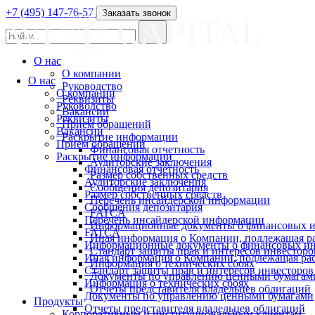
+7 (495) 147-76-57
Заказать звонок
О нас
О компании
О нас
Руководство
О компании
Реквизиты
Руководство
Вакансии
Реквизиты
Прием обращений
Вакансии
Раскрытие информации
Прием обращений
Финансовая отчетность
Раскрытие информации
Аудиторские заключения
Финансовая отчетность
Размер собственных средств
Аудиторские заключения
Сообщения депозитария
Размер собственных средств
Перечень инсайдерской информации
Сообщения депозитария
FATCA
Перечень инсайдерской информации
Информационные документы о финансовых и
FATCA
Иная информация о Компании, подлежащая 
Информационные документы о финансовых ин
Стандарт защиты прав и интересов инвесторо
Иная информация о Компании, подлежащая р
Информация о технических сбоях
Стандарт защиты прав и интересов инвесторов
Документы по управлению ценными бумагам
Информация о технических сбоях
Отчеты представителя владельцев облигаций
Документы по управлению ценными бумагами
Продукты
Отчеты представителя владельцев облигаций
Корпоративным и институциональным клиентам