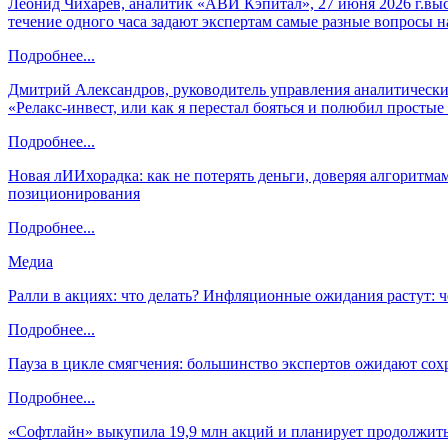
Леонид Чихарев, аналитик «АВИ Кэпитал», 27 июня 2026 г.вы
течение одного часа задают экспертам самые разные вопросы н
Подробнее...
Дмитрий Александров, руководитель управления аналитических
«Релакс-инвест, или как я перестал бояться и полюбил просты
Подробнее...
Новая лИИхорадка: как не потерять деньги, доверяя алгоритм
позиционирования
Подробнее...
Медиа
Ралли в акциях: что делать? Инфляционные ожидания растут: 
Подробнее...
Пауза в цикле смягчения: большинство экспертов ожидают сох
Подробнее...
«Софтлайн» выкупила 19,9 млн акций и планирует продолжить