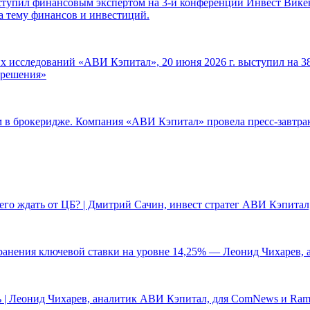
ступил финансовым экспертом на 3-й конференции Инвест Викен
а тему финансов и инвестиций.
 исследований «АВИ Кэпитал», 20 июня 2026 г. выступил на 38
е решения»
ам в брокеридже. Компания «АВИ Кэпитал» провела пресс-завтр
чего ждать от ЦБ? | Дмитрий Сачин, инвест стратег АВИ Кэпита
ранения ключевой ставки на уровне 14,25% — Леонид Чихарев, 
 | Леонид Чихарев, аналитик АВИ Кэпитал, для ComNews и Ram