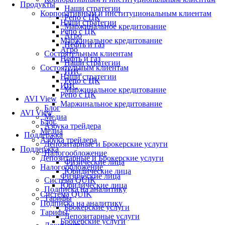
Продукты
Наши стратегии
Корпоративным и институциональным клиентам
Репо с ЦК
Наши стратегии
Маржинальное кредитование
Репо с ЦК
Агро
Маржинальное кредитование
Нефть и газ
Агро
Состоятельным клиентам
Нефть и газ
Наши стратегии
Состоятельным клиентам
ИИС
Наши стратегии
Репо с ЦК
ИИС
Маржинальное кредитование
Репо с ЦК
AVI View
Маржинальное кредитование
Блог
AVI View
Медиа
Блог
Азбука трейдера
Медиа
Поддержка
Азбука трейдера
Депозитарные и Брокерские услуги
Поддержка
Налогообложение
Депозитарные и Брокерские услуги
Физические лица
Налогообложение
Юридические лица
Физические лица
Система QUIK
Юридические лица
Подписка на аналитику
Система QUIK
Тарифы
Подписка на аналитику
Брокерские услуги
Тарифы
Депозитарные услуги
Брокерские услуги