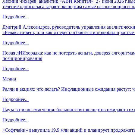
Леонид Чихарев, аналитик «АВИ Кэпитал», 27 июня 2026 г.вы
течение одного часа задают экспертам самые разные вопросы н
Подробнее...
Дмитрий Александров, руководитель управления аналитических
«Релакс-инвест, или как я перестал бояться и полюбил просты
Подробнее...
Новая лИИхорадка: как не потерять деньги, доверяя алгоритм
позиционирования
Подробнее...
Медиа
Ралли в акциях: что делать? Инфляционные ожидания растут: 
Подробнее...
Пауза в цикле смягчения: большинство экспертов ожидают сох
Подробнее...
«Софтлайн» выкупила 19,9 млн акций и планирует продолжить