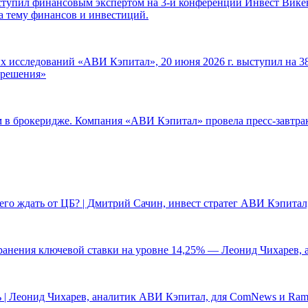
ступил финансовым экспертом на 3-й конференции Инвест Викен
а тему финансов и инвестиций.
 исследований «АВИ Кэпитал», 20 июня 2026 г. выступил на 38
е решения»
ам в брокеридже. Компания «АВИ Кэпитал» провела пресс-завтр
чего ждать от ЦБ? | Дмитрий Сачин, инвест стратег АВИ Кэпита
ранения ключевой ставки на уровне 14,25% — Леонид Чихарев, 
 | Леонид Чихарев, аналитик АВИ Кэпитал, для ComNews и Ram