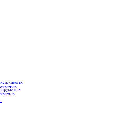
нструментах
раскрытию
струментах
в
аскрытию
и