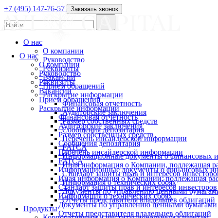
+7 (495) 147-76-57
Заказать звонок
О нас
О компании
О нас
Руководство
О компании
Реквизиты
Руководство
Вакансии
Реквизиты
Прием обращений
Вакансии
Раскрытие информации
Прием обращений
Финансовая отчетность
Раскрытие информации
Аудиторские заключения
Финансовая отчетность
Размер собственных средств
Аудиторские заключения
Сообщения депозитария
Размер собственных средств
Перечень инсайдерской информации
Сообщения депозитария
FATCA
Перечень инсайдерской информации
Информационные документы о финансовых и
FATCA
Иная информация о Компании, подлежащая 
Информационные документы о финансовых ин
Стандарт защиты прав и интересов инвесторо
Иная информация о Компании, подлежащая р
Информация о технических сбоях
Стандарт защиты прав и интересов инвесторов
Документы по управлению ценными бумагам
Информация о технических сбоях
Отчеты представителя владельцев облигаций
Документы по управлению ценными бумагами
Продукты
Отчеты представителя владельцев облигаций
Корпоративным и институциональным клиентам