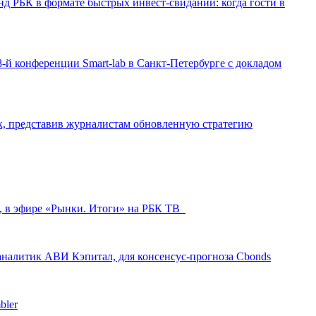
д РБК в формате быстрых инвест-свиданий: когда гости в
-й конференции Smart-lab в Санкт-Петербурге с докладом
ак, представив журналистам обновленную стратегию
л, в эфире «Рынки. Итоги» на РБК ТВ
аналитик АВИ Кэпитал, для консенсус-прогноза Cbonds
bler