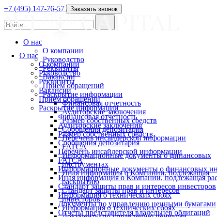
+7 (495) 147-76-57
Заказать звонок
О нас
О компании
О нас
Руководство
О компании
Реквизиты
Руководство
Вакансии
Реквизиты
Прием обращений
Вакансии
Раскрытие информации
Прием обращений
Финансовая отчетность
Раскрытие информации
Аудиторские заключения
Финансовая отчетность
Размер собственных средств
Аудиторские заключения
Сообщения депозитария
Размер собственных средств
Перечень инсайдерской информации
Сообщения депозитария
FATCA
Перечень инсайдерской информации
Информационные документы о финансовых
FATCA
инструментах
Информационные документы о финансовых ин
Иная информация о Компании, подлежащая
Иная информация о Компании, подлежащая р
раскрытию
Стандарт защиты прав и интересов инвесторов
Стандарт защиты прав и интересов
Информация о технических сбоях
инвесторов
Документы по управлению ценными бумагами
Информация о технических сбоях
Отчеты представителя владельцев облигаций
Документы по управлению ценными