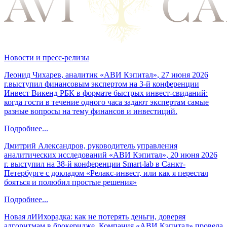
Новости и пресс-релизы
Леонид Чихарев, аналитик «АВИ Кэпитал», 27 июня 2026
г.выступил финансовым экспертом на 3-й конференции
Инвест Викенд РБК в формате быстрых инвест-свиданий:
когда гости в течение одного часа задают экспертам самые
разные вопросы на тему финансов и инвестиций.
Подробнее...
Дмитрий Александров, руководитель управления
аналитических исследований «АВИ Кэпитал», 20 июня 2026
г. выступил на 38-й конференции Smart-lab в Санкт-
Петербурге с докладом «Релакс-инвест, или как я перестал
бояться и полюбил простые решения»
Подробнее...
Новая лИИхорадка: как не потерять деньги, доверяя
алгоритмам в брокеридже. Компания «АВИ Кэпитал» провела