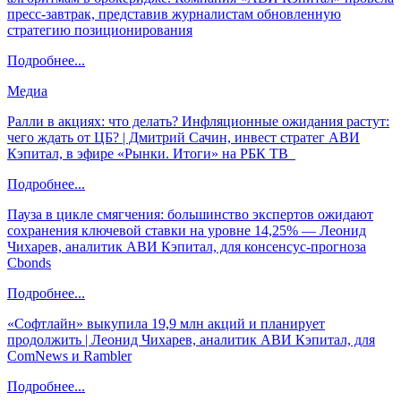
пресс-завтрак, представив журналистам обновленную
стратегию позиционирования
Подробнее...
Медиа
Ралли в акциях: что делать? Инфляционные ожидания растут:
чего ждать от ЦБ? | Дмитрий Сачин, инвест стратег АВИ
Кэпитал, в эфире «Рынки. Итоги» на РБК ТВ
Подробнее...
Пауза в цикле смягчения: большинство экспертов ожидают
сохранения ключевой ставки на уровне 14,25% — Леонид
Чихарев, аналитик АВИ Кэпитал, для консенсус-прогноза
Cbonds
Подробнее...
«Софтлайн» выкупила 19,9 млн акций и планирует
продолжить | Леонид Чихарев, аналитик АВИ Кэпитал, для
ComNews и Rambler
Подробнее...