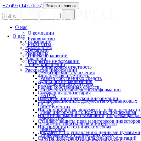
+7 (495) 147-76-57
Заказать звонок
О нас
О компании
О нас
Руководство
О компании
Реквизиты
Руководство
Вакансии
Реквизиты
Прием обращений
Вакансии
Раскрытие информации
Прием обращений
Финансовая отчетность
Раскрытие информации
Аудиторские заключения
Финансовая отчетность
Размер собственных средств
Аудиторские заключения
Сообщения депозитария
Размер собственных средств
Перечень инсайдерской информации
Сообщения депозитария
FATCA
Перечень инсайдерской информации
Информационные документы о финансовых
FATCA
инструментах
Информационные документы о финансовых ин
Иная информация о Компании, подлежащая
Иная информация о Компании, подлежащая р
раскрытию
Стандарт защиты прав и интересов инвесторов
Стандарт защиты прав и интересов
Информация о технических сбоях
инвесторов
Документы по управлению ценными бумагами
Информация о технических сбоях
Отчеты представителя владельцев облигаций
Документы по управлению ценными