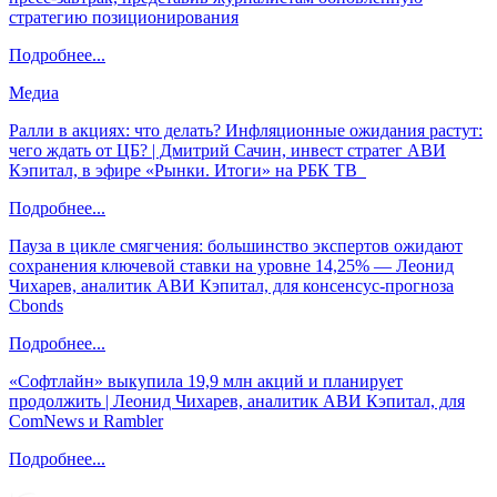
стратегию позиционирования
Подробнее...
Медиа
Ралли в акциях: что делать? Инфляционные ожидания растут:
чего ждать от ЦБ? | Дмитрий Сачин, инвест стратег АВИ
Кэпитал, в эфире «Рынки. Итоги» на РБК ТВ
Подробнее...
Пауза в цикле смягчения: большинство экспертов ожидают
сохранения ключевой ставки на уровне 14,25% — Леонид
Чихарев, аналитик АВИ Кэпитал, для консенсус-прогноза
Cbonds
Подробнее...
«Софтлайн» выкупила 19,9 млн акций и планирует
продолжить | Леонид Чихарев, аналитик АВИ Кэпитал, для
ComNews и Rambler
Подробнее...