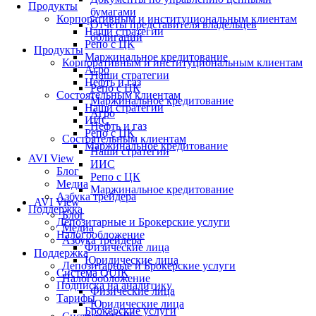
Продукты
бумагами
Корпоративным и институциональным клиентам
Отчеты представителя владельцев
Наши стратегии
облигаций
Репо с ЦК
Продукты
Маржинальное кредитование
Корпоративным и институциональным клиентам
Агро
Наши стратегии
Нефть и газ
Репо с ЦК
Состоятельным клиентам
Маржинальное кредитование
Наши стратегии
Агро
ИИС
Нефть и газ
Репо с ЦК
Состоятельным клиентам
Маржинальное кредитование
Наши стратегии
AVI View
ИИС
Блог
Репо с ЦК
Медиа
Маржинальное кредитование
Азбука трейдера
AVI View
Поддержка
Блог
Депозитарные и Брокерские услуги
Медиа
Налогообложение
Азбука трейдера
Физические лица
Поддержка
Юридические лица
Депозитарные и Брокерские услуги
Система QUIK
Налогообложение
Подписка на аналитику
Физические лица
Тарифы
Юридические лица
Брокерские услуги