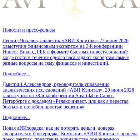
Новости и пресс-релизы
Леонид Чихарев, аналитик «АВИ Кэпитал», 27 июня 2026
г.выступил финансовым экспертом на 3-й конференции
Инвест Викенд РБК в формате быстрых инвест-свиданий:
когда гости в течение одного часа задают экспертам самые
разные вопросы на тему финансов и инвестиций.
Подробнее...
Дмитрий Александров, руководитель управления
аналитических исследований «АВИ Кэпитал», 20 июня 2026
г. выступил на 38-й конференции Smart-lab в Санкт-
Петербурге с докладом «Релакс-инвест, или как я перестал
бояться и полюбил простые решения»
Подробнее...
Новая лИИхорадка: как не потерять деньги, доверяя
алгоритмам в брокеридже. Компания «АВИ Кэпитал» провела
пресс-завтрак, представив журналистам обновленную