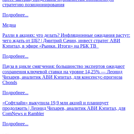
стратегию позиционирования
Подробнее...
Медиа
Ралли в акциях: что делать? Инфляционные ожидания растут:
чего ждать от ЦБ? | Дмитрий Сачин, инвест стратег АВИ
Кэпитал, в эфире «Рынки. Итоги» на РБК ТВ
Подробнее...
Пауза в цикле смягчения: большинство экспертов ожидают
сохранения ключевой ставки на уровне 14,25% — Леонид
Чихарев, аналитик АВИ Кэпитал, для консенсус-прогноза
Cbonds
Подробнее...
«Софтлайн» выкупила 19,9 млн акций и планирует
продолжить | Леонид Чихарев, аналитик АВИ Кэпитал, для
ComNews и Rambler
Подробнее...