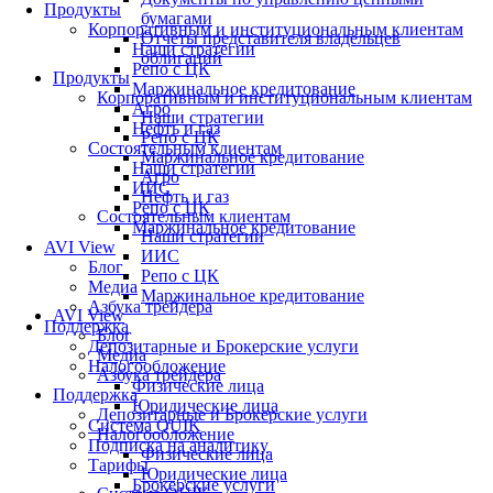
Продукты
бумагами
Корпоративным и институциональным клиентам
Отчеты представителя владельцев
Наши стратегии
облигаций
Репо с ЦК
Продукты
Маржинальное кредитование
Корпоративным и институциональным клиентам
Агро
Наши стратегии
Нефть и газ
Репо с ЦК
Состоятельным клиентам
Маржинальное кредитование
Наши стратегии
Агро
ИИС
Нефть и газ
Репо с ЦК
Состоятельным клиентам
Маржинальное кредитование
Наши стратегии
AVI View
ИИС
Блог
Репо с ЦК
Медиа
Маржинальное кредитование
Азбука трейдера
AVI View
Поддержка
Блог
Депозитарные и Брокерские услуги
Медиа
Налогообложение
Азбука трейдера
Физические лица
Поддержка
Юридические лица
Депозитарные и Брокерские услуги
Система QUIK
Налогообложение
Подписка на аналитику
Физические лица
Тарифы
Юридические лица
Брокерские услуги