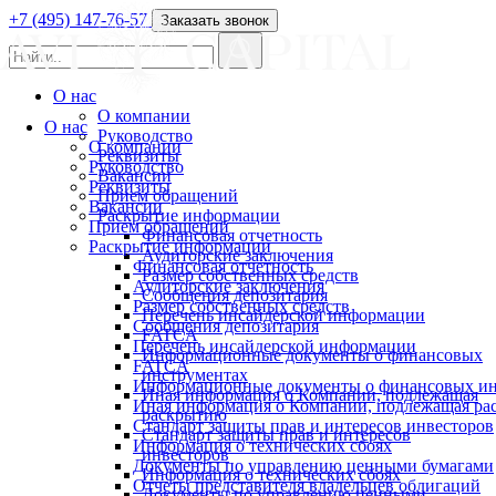
+7 (495) 147-76-57
Заказать звонок
О нас
О компании
О нас
Руководство
О компании
Реквизиты
Руководство
Вакансии
Реквизиты
Прием обращений
Вакансии
Раскрытие информации
Прием обращений
Финансовая отчетность
Раскрытие информации
Аудиторские заключения
Финансовая отчетность
Размер собственных средств
Аудиторские заключения
Сообщения депозитария
Размер собственных средств
Перечень инсайдерской информации
Сообщения депозитария
FATCA
Перечень инсайдерской информации
Информационные документы о финансовых
FATCA
инструментах
Информационные документы о финансовых ин
Иная информация о Компании, подлежащая
Иная информация о Компании, подлежащая р
раскрытию
Стандарт защиты прав и интересов инвесторов
Стандарт защиты прав и интересов
Информация о технических сбоях
инвесторов
Документы по управлению ценными бумагами
Информация о технических сбоях
Отчеты представителя владельцев облигаций
Документы по управлению ценными