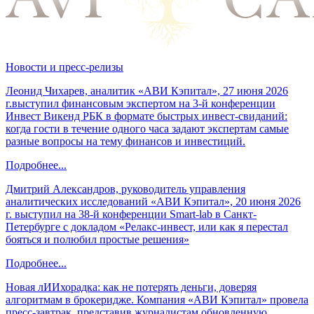
Новости и пресс-релизы
Леонид Чихарев, аналитик «АВИ Кэпитал», 27 июня 2026
г.выступил финансовым экспертом на 3-й конференции
Инвест Викенд РБК в формате быстрых инвест-свиданий:
когда гости в течение одного часа задают экспертам самые
разные вопросы на тему финансов и инвестиций.
Подробнее...
Дмитрий Александров, руководитель управления
аналитических исследований «АВИ Кэпитал», 20 июня 2026
г. выступил на 38-й конференции Smart-lab в Санкт-
Петербурге с докладом «Релакс-инвест, или как я перестал
бояться и полюбил простые решения»
Подробнее...
Новая лИИхорадка: как не потерять деньги, доверяя
алгоритмам в брокеридже. Компания «АВИ Кэпитал» провела
пресс-завтрак, представив журналистам обновленную