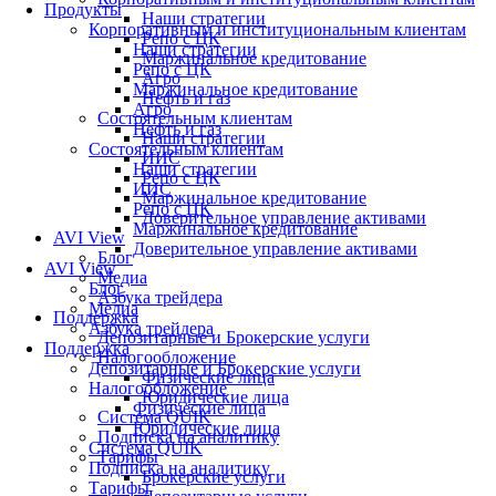
Продукты
Наши стратегии
Корпоративным и институциональным клиентам
Репо с ЦК
Наши стратегии
Маржинальное кредитование
Репо с ЦК
Агро
Маржинальное кредитование
Нефть и газ
Агро
Состоятельным клиентам
Нефть и газ
Наши стратегии
Состоятельным клиентам
ИИС
Наши стратегии
Репо с ЦК
ИИС
Маржинальное кредитование
Репо с ЦК
Доверительное управление активами
Маржинальное кредитование
AVI View
Доверительное управление активами
Блог
AVI View
Медиа
Блог
Азбука трейдера
Медиа
Поддержка
Азбука трейдера
Депозитарные и Брокерские услуги
Поддержка
Налогообложение
Депозитарные и Брокерские услуги
Физические лица
Налогообложение
Юридические лица
Физические лица
Система QUIK
Юридические лица
Подписка на аналитику
Система QUIK
Тарифы
Подписка на аналитику
Брокерские услуги
Тарифы