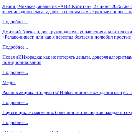
Леонид Чихарев, аналитик «АВИ Кэпитал», 27 июня 2026 г.вы
течение одного часа задают экспертам самые разные вопросы н
Подробнее...
Дмитрий Александров, руководитель управления аналитических
«Релакс-инвест, или как я перестал бояться и полюбил просты
Подробнее...
Новая лИИхорадка: как не потерять деньги, доверяя алгоритм
позиционирования
Подробнее...
Медиа
Ралли в акциях: что делать? Инфляционные ожидания растут: 
Подробнее...
Пауза в цикле смягчения: большинство экспертов ожидают сох
Подробнее...