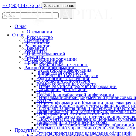
+7 (495) 147-76-57
Заказать звонок
О нас
О компании
О нас
Руководство
О компании
Реквизиты
Руководство
Вакансии
Реквизиты
Прием обращений
Вакансии
Раскрытие информации
Прием обращений
Финансовая отчетность
Раскрытие информации
Аудиторские заключения
Финансовая отчетность
Размер собственных средств
Аудиторские заключения
Сообщения депозитария
Размер собственных средств
Перечень инсайдерской информации
Сообщения депозитария
FATCA
Перечень инсайдерской информации
Информационные документы о финансовых и
FATCA
Иная информация о Компании, подлежащая 
Информационные документы о финансовых ин
Стандарт защиты прав и интересов инвесторо
Иная информация о Компании, подлежащая р
Информация о технических сбоях
Стандарт защиты прав и интересов инвесторов
Документы по управлению ценными бумагам
Информация о технических сбоях
Отчеты представителя владельцев облигаций
Документы по управлению ценными бумагами
Продукты
Отчеты представителя владельцев облигаций
Корпоративным и институциональным клиентам