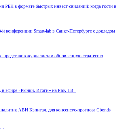
д РБК в формате быстрых инвест-свиданий: когда гости в
-й конференции Smart-lab в Санкт-Петербурге с докладом
ак, представив журналистам обновленную стратегию
л, в эфире «Рынки. Итоги» на РБК ТВ
аналитик АВИ Кэпитал, для консенсус-прогноза Cbonds