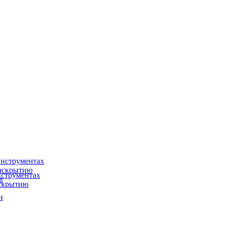
нструментах
раскрытию
струментах
в
аскрытию
и