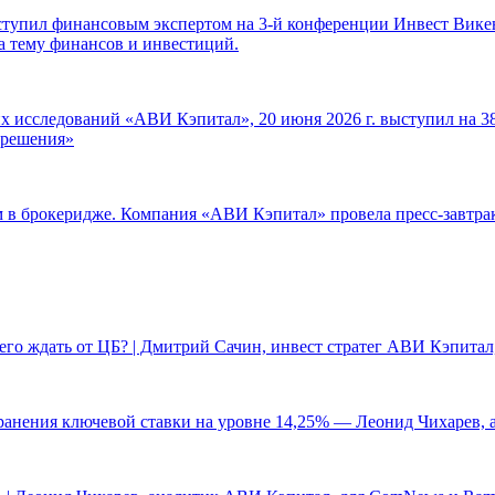
ступил финансовым экспертом на 3-й конференции Инвест Викен
а тему финансов и инвестиций.
 исследований «АВИ Кэпитал», 20 июня 2026 г. выступил на 38
е решения»
ам в брокеридже. Компания «АВИ Кэпитал» провела пресс-завтр
чего ждать от ЦБ? | Дмитрий Сачин, инвест стратег АВИ Кэпита
ранения ключевой ставки на уровне 14,25% — Леонид Чихарев, 