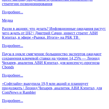
стратегию позиционирования
Подробнее...
Медиа
Ралли в акциях: что делать? Инфляционные ожидания растут:
чего ждать от ЦБ? | Дмитрий Сачин, инвест стратег АВИ
Кэпитал, в эфире «Рынки. Итоги» на РБК ТВ
Подробнее...
Пауза в цикле смягчения: большинство экспертов ожидают
сохранения ключевой ставки на уровне 14,25% — Леонид
Чихарев, аналитик АВИ Кэпитал, для консенсус-прогноза
Cbonds
Подробнее...
«Софтлайн» выкупила 19,9 млн акций и планирует
продолжить | Леонид Чихарев, аналитик АВИ Кэпитал, для
ComNews и Rambler
Подробнее...