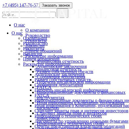
+7 (495) 147-76-57
Заказать звонок
О нас
О компании
О нас
Руководство
О компании
Реквизиты
Руководство
Вакансии
Реквизиты
Прием обращений
Вакансии
Раскрытие информации
Прием обращений
Финансовая отчетность
Раскрытие информации
Аудиторские заключения
Финансовая отчетность
Размер собственных средств
Аудиторские заключения
Сообщения депозитария
Размер собственных средств
Перечень инсайдерской информации
Сообщения депозитария
FATCA
Перечень инсайдерской информации
Информационные документы о финансовых
FATCA
инструментах
Информационные документы о финансовых ин
Иная информация о Компании, подлежащая
Иная информация о Компании, подлежащая р
раскрытию
Стандарт защиты прав и интересов инвесторов
Стандарт защиты прав и интересов
Информация о технических сбоях
инвесторов
Документы по управлению ценными бумагами
Информация о технических сбоях
Отчеты представителя владельцев облигаций
Документы по управлению ценными