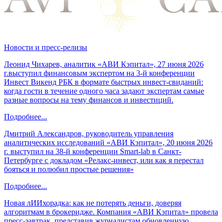
Новости и пресс-релизы
Леонид Чихарев, аналитик «АВИ Кэпитал», 27 июня 2026
г.выступил финансовым экспертом на 3-й конференции
Инвест Викенд РБК в формате быстрых инвест-свиданий:
когда гости в течение одного часа задают экспертам самые
разные вопросы на тему финансов и инвестиций.
Подробнее...
Дмитрий Александров, руководитель управления
аналитических исследований «АВИ Кэпитал», 20 июня 2026
г. выступил на 38-й конференции Smart-lab в Санкт-
Петербурге с докладом «Релакс-инвест, или как я перестал
бояться и полюбил простые решения»
Подробнее...
Новая лИИхорадка: как не потерять деньги, доверяя
алгоритмам в брокеридже. Компания «АВИ Кэпитал» провела
пресс-завтрак, представив журналистам обновленную