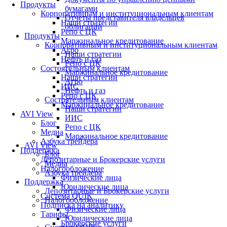
Продукты
бумагами
Корпоративным и институциональным клиентам
Отчеты представителя владельцев
Наши стратегии
облигаций
Репо с ЦК
Продукты
Маржинальное кредитование
Корпоративным и институциональным клиентам
Агро
Наши стратегии
Нефть и газ
Репо с ЦК
Состоятельным клиентам
Маржинальное кредитование
Наши стратегии
Агро
ИИС
Нефть и газ
Репо с ЦК
Состоятельным клиентам
Маржинальное кредитование
Наши стратегии
AVI View
ИИС
Блог
Репо с ЦК
Медиа
Маржинальное кредитование
Азбука трейдера
AVI View
Поддержка
Блог
Депозитарные и Брокерские услуги
Медиа
Налогообложение
Азбука трейдера
Физические лица
Поддержка
Юридические лица
Депозитарные и Брокерские услуги
Система QUIK
Налогообложение
Подписка на аналитику
Физические лица
Тарифы
Юридические лица
Брокерские услуги