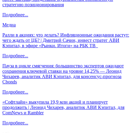
стратегию позиционирования
Подробнее...
Медиа
Ралли в акциях: что делать? Инфляционные ожидания растут:
чего ждать от ЦБ? | Дмитрий Сачин, инвест стратег АВИ
Кэпитал, в эфире «Рынки. Итоги» на РБК ТВ
Подробнее...
Пауза в цикле смягчения: большинство экспертов ожидают
сохранения ключевой ставки на уровне 14,25% — Леонид
Чихарев, аналитик АВИ Кэпитал, для консенсус-прогноза
Cbonds
Подробнее...
«Софтлайн» выкупила 19,9 млн акций и планирует
продолжить | Леонид Чихарев, аналитик АВИ Кэпитал, для
ComNews и Rambler
Подробнее...