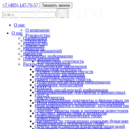
+7 (495) 147-76-57
Заказать звонок
О нас
О компании
О нас
Руководство
О компании
Реквизиты
Руководство
Вакансии
Реквизиты
Прием обращений
Вакансии
Раскрытие информации
Прием обращений
Финансовая отчетность
Раскрытие информации
Аудиторские заключения
Финансовая отчетность
Размер собственных средств
Аудиторские заключения
Сообщения депозитария
Размер собственных средств
Перечень инсайдерской информации
Сообщения депозитария
FATCA
Перечень инсайдерской информации
Информационные документы о финансовых
FATCA
инструментах
Информационные документы о финансовых ин
Иная информация о Компании, подлежащая
Иная информация о Компании, подлежащая р
раскрытию
Стандарт защиты прав и интересов инвесторов
Стандарт защиты прав и интересов
Информация о технических сбоях
инвесторов
Документы по управлению ценными бумагами
Информация о технических сбоях
Отчеты представителя владельцев облигаций
Документы по управлению ценными