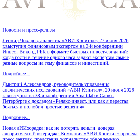
Новости и пресс-релизы
Леонид Чихарев, аналитик «АВИ Кэпитал», 27 июня 2026
г.выступил финансовым экспертом на 3-й конференции
Инвест Викенд РБК в формате быстрых инвест-свиданий:
когда гости в течение одного часа задают экспертам самые
разные вопросы на тему финансов и инвестиций.
Подробнее...
Дмитрий Александров, руководитель управления
аналитических исследований «АВИ Кэпитал», 20 июня 2026
г. выступил на 38-й конференции Smart-lab в Санкт-
Петербурге с докладом «Релакс-инвест, или как я перестал
бояться и полюбил простые решения»
Подробнее...
Новая лИИхорадка: как не потерять деньги, доверяя
алгоритмам в брокеридже. Компания «АВИ Кэпитал» провела
пресс-завтрак, представив журналистам обновленную