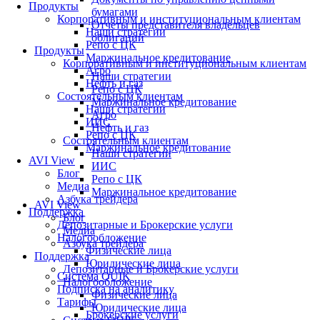
Продукты
бумагами
Корпоративным и институциональным клиентам
Отчеты представителя владельцев
Наши стратегии
облигаций
Репо с ЦК
Продукты
Маржинальное кредитование
Корпоративным и институциональным клиентам
Агро
Наши стратегии
Нефть и газ
Репо с ЦК
Состоятельным клиентам
Маржинальное кредитование
Наши стратегии
Агро
ИИС
Нефть и газ
Репо с ЦК
Состоятельным клиентам
Маржинальное кредитование
Наши стратегии
AVI View
ИИС
Блог
Репо с ЦК
Медиа
Маржинальное кредитование
Азбука трейдера
AVI View
Поддержка
Блог
Депозитарные и Брокерские услуги
Медиа
Налогообложение
Азбука трейдера
Физические лица
Поддержка
Юридические лица
Депозитарные и Брокерские услуги
Система QUIK
Налогообложение
Подписка на аналитику
Физические лица
Тарифы
Юридические лица
Брокерские услуги